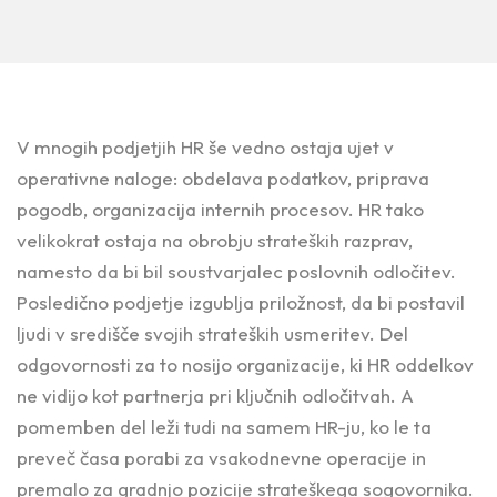
V mnogih podjetjih HR še vedno ostaja ujet v
operativne naloge: obdelava podatkov, priprava
pogodb, organizacija internih procesov. HR tako
velikokrat ostaja na obrobju strateških razprav,
namesto da bi bil soustvarjalec poslovnih odločitev.
Posledično podjetje izgublja priložnost, da bi postavil
ljudi v središče svojih strateških usmeritev. Del
odgovornosti za to nosijo organizacije, ki HR oddelkov
ne vidijo kot partnerja pri ključnih odločitvah. A
pomemben del leži tudi na samem HR-ju, ko le ta
preveč časa porabi za vsakodnevne operacije in
premalo za gradnjo pozicije strateškega sogovornika.