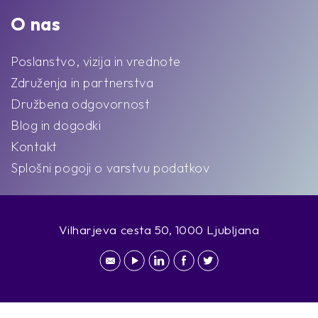
O nas
Poslanstvo, vizija in vrednote
Združenja in partnerstva
Družbena odgovornost
Blog in dogodki
Kontakt
Splošni pogoji o varstvu podatkov
Vilharjeva cesta 50, 1000 Ljubljana