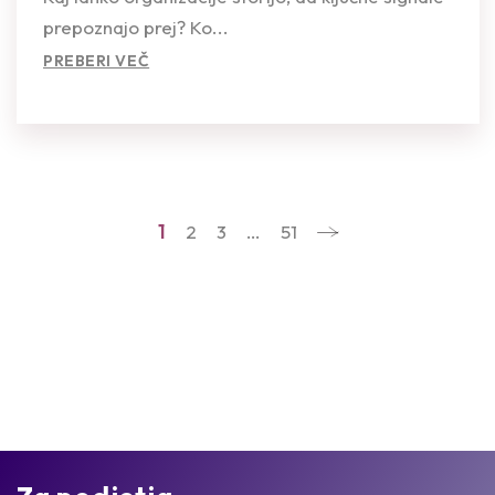
prepoznajo prej? Ko...
PREBERI VEČ
1
2
3
…
51