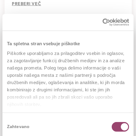
PREBERI VEČ
Ta spletna stran vsebuje piškotke
Pomanjkanje vodij ali problem
ujemanja? Kaj nam položaj nekdanjih
Piškotke uporabljamo za prilagoditev vsebin in oglasov,
CEO-jev pove o slovenskem trgu dela?
za zagotavljanje funkcij družbenih medijev in za analize
našega prometa. Poleg tega delimo informacije o vaši
19.06.2026
uporabi našega mesta z našimi partnerji s področja
družbenih medijev, oglaševanja in analitike, ki jih morda
Slovenija se sooča s pomanjkanjem izkušenih
kombinirajo z drugimi informacijami, ki ste jim jih
vodij, hkrati pa nekdanji predsedniki uprav in
posredovali ali pa so jih zbrali skozi vašo uporabo
direktorji pogosto težko najdejo novo
njihovih storitev.
poslovno...
Izbira
PREBERI VEČ
Zahtevano
soglasja