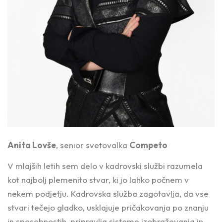
Anita Lovše
, senior svetovalka
Competo
V mlajših letih sem delo v kadrovski službi razumela
kot najbolj plemenito stvar, ki jo lahko počnem v
nekem podjetju. Kadrovska služba zagotavlja, da vse
stvari tečejo gladko, usklajuje pričakovanja po znanju
in sposobnostih, pripravlja sisteme izobraževanja in