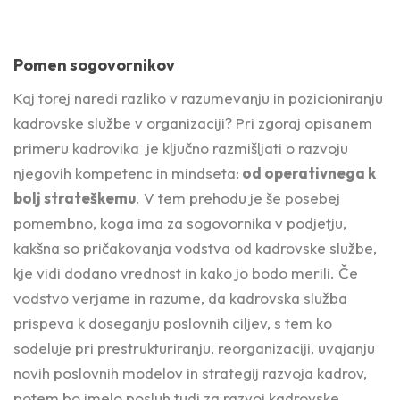
Pomen sogovornikov
Kaj torej naredi razliko v razumevanju in pozicioniranju
kadrovske službe v organizaciji? Pri zgoraj opisanem
primeru kadrovika je ključno razmišljati o razvoju
njegovih kompetenc in mindseta:
od operativnega k
bolj strateškemu
. V tem prehodu je še posebej
pomembno, koga ima za sogovornika v podjetju,
kakšna so pričakovanja vodstva od kadrovske službe,
kje vidi dodano vrednost in kako jo bodo merili. Če
vodstvo verjame in razume, da kadrovska služba
prispeva k doseganju poslovnih ciljev, s tem ko
sodeluje pri prestrukturiranju, reorganizaciji, uvajanju
novih poslovnih modelov in strategij razvoja kadrov,
potem bo imelo posluh tudi za razvoj kadrovske