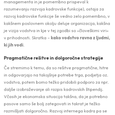
managementa in je pomembno prispeval k
razumevanju razvoja kadrovske funkcije)
, ostaja za
razvoj kadrovske funkcije še vedno zelo pomembno, v
kakšnem poslovnem okolju deluje organizacija, kakšna
je vizija vodstva in kje v tej zgodbi so »človeškimi viri«
v prihodnosti. Skratka –
kako vodstvo ravna z ljudmi,
ki jih vodi
.
Pragmatične rešitve in dolgoročne strategije
Če stremimo k temu, da so rešitve pragmatične, hitre
in odgovarjajo na takojšnje potrebe trga, podjetja oz.
vodstva, potem bomo težko pridobili podporo za npr.
daljše izobraževanje ali razpis kadrovskih štipendij.
Včasih je ekonomska situacija takšna, da je potrebno
pasove samo še bolj zategovati in takrat je težko
razmišljati dolgoročno. Razvoj internega kadra pa se