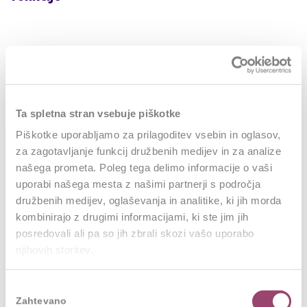
To se super sliši, a ne smemo se slepiti – običajno so
potrebna leta vlaganja v razvoj, da so sistemi
vzpostavljeni in pozitivni rezultati posledica
premišljenega vpeljevanja sprememb, ki jih je
Ta spletna stran vsebuje piškotke
poganjala strateško razvita HR funkcija. Vendar pa se
Piškotke uporabljamo za prilagoditev vsebin in oglasov,
zavedamo, da je prehod iz operativne v strateško
za zagotavljanje funkcij družbenih medijev in za analize
vlogo kadrovske službe nujen za dosego dolgoročnih
našega prometa. Poleg tega delimo informacije o vaši
uporabi našega mesta z našimi partnerji s področja
poslovnih ciljev in večjo konkurenčnost organizacije.
družbenih medijev, oglaševanja in analitike, ki jih morda
Kje torej začeti in kaj potrebujemo za uspešno
kombinirajo z drugimi informacijami, ki ste jim jih
preoblikovanje kadrovske službe?
posredovali ali pa so jih zbrali skozi vašo uporabo
njihovih storitev.
Podpora in zaveza vodstva
Podpora in zaveza vodstva sta ključna elementa pri
Izbira
Zahtevano
preoblikovanju kadrovske funkcije. Pomembno je, da
soglasja