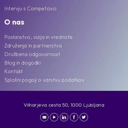
Intervju s Competovci
O nas
Poslanstvo, vizija in vrednote
Združenja in partnerstva
Družbena odgovornost
Blog in dogodki
Kontakt
Splošni pogoji o varstvu podatkov
Vilharjeva cesta 50, 1000 Ljubljana