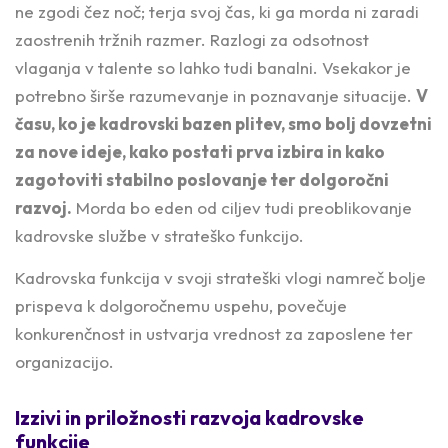
ne zgodi čez noč; terja svoj čas, ki ga morda ni zaradi
zaostrenih tržnih razmer. Razlogi za odsotnost
vlaganja v talente so lahko tudi banalni. Vsekakor je
potrebno širše razumevanje in poznavanje situacije.
V
času, ko je kadrovski bazen plitev, smo bolj dovzetni
za nove ideje, kako postati prva izbira in kako
zagotoviti stabilno poslovanje ter dolgoročni
razvoj.
Morda bo eden od ciljev tudi preoblikovanje
kadrovske službe v strateško funkcijo.
Kadrovska funkcija v svoji strateški vlogi namreč bolje
prispeva k dolgoročnemu uspehu, povečuje
konkurenčnost in ustvarja vrednost za zaposlene ter
organizacijo.
Izzivi in priložnosti razvoja kadrovske
funkcije