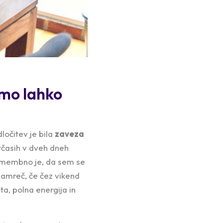
mo lahko
ločitev je bila
zaveza
včasih v dveh dneh
 Pomembno je, da sem se
 namreč, če čez vikend
ta, polna energija in