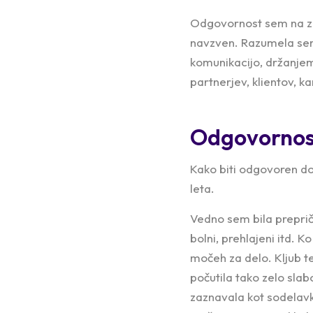
Odgovornost sem na zač
navzven. Razumela sem
komunikacijo, držanje
partnerjev, klientov, 
Odgovornost 
Kako biti odgovoren do
leta.
Vedno sem bila prepri
bolni, prehlajeni itd. 
močeh za delo. Kljub te
počutila tako zelo slab
zaznavala kot sodelavk