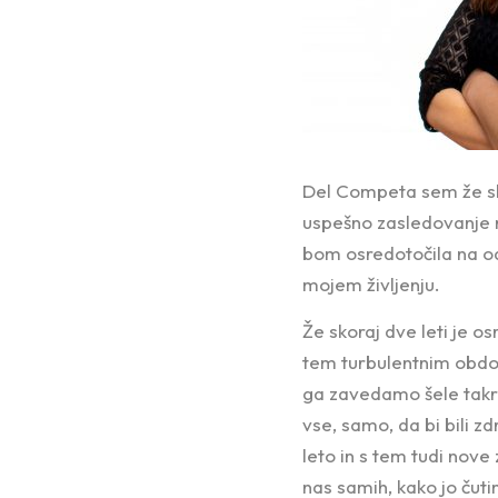
Del Competa sem že sko
uspešno zasledovanje 
bom osredotočila na o
mojem življenju.
Že skoraj dve leti je 
tem turbulentnim obdob
ga zavedamo šele takra
vse, samo, da bi bili zd
leto in s tem tudi no
nas samih, kako jo čuti