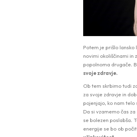
Potem je prišlo lansko 
novimi okoliščinami in 
popolnoma drugače. Bit
svoje zdravje.
Ob tem skrbimo tudi za
za svoje zdravje in do
pojenjajo, ko nam telo 
Da si vzamemo čas za p
se bolezen poslabša. Ta
energije se bo ob počit