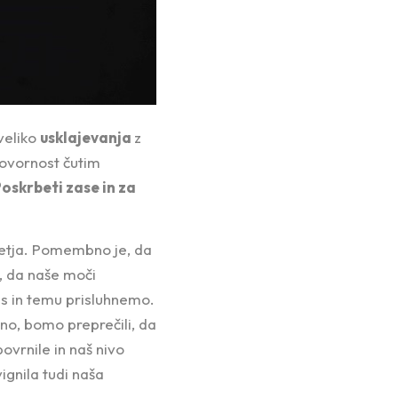
 veliko
usklajevanja
z
govornost čutim
oskrbeti zase in za
jetja. Pomembno je, da
, da naše moči
as in temu prisluhnemo.
no, bomo preprečili, da
ovrnile in naš nivo
ignila tudi naša