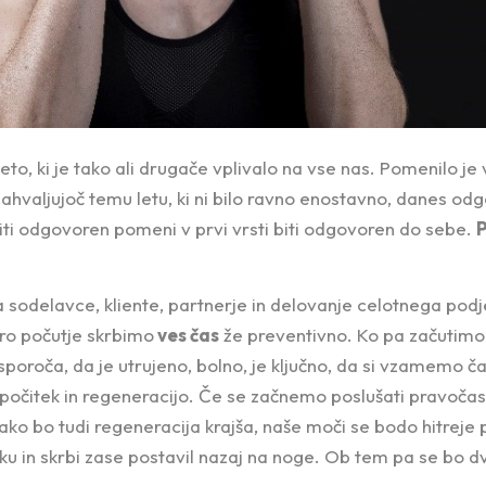
leto, ki je tako ali drugače vplivalo na vse nas. Pomenilo je
zahvaljujoč temu letu, ki ni bilo ravno enostavno, danes od
i odgovoren pomeni v prvi vrsti biti odgovoren do sebe.
P
 sodelavce, kliente, partnerje in delovanje celotnega pod
bro počutje skrbimo
ves čas
že preventivno. Ko pa začutimo
sporoča, da je utrujeno, bolno, je ključno, da si vzamemo č
očitek in regeneracijo. Če se začnemo poslušati pravočas
ko bo tudi regeneracija krajša, naše moči se bodo hitreje p
ku in skrbi zase postavil nazaj na noge. Ob tem pa se bo dv