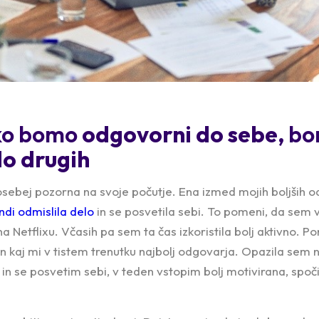
 ko bomo
odgovorni do sebe
,
bo
o drugih
sebej pozorna na svoje počutje. Ena izmed mojih boljših od
di odmislila delo
in se posvetila sebi. To pomeni, da sem 
a Netflixu. Včasih pa sem ta čas izkoristila bolj aktivno.
in kaj mi v tistem trenutku najbolj odgovarja. Opazila sem
in se posvetim sebi, v teden vstopim bolj motivirana, spoči