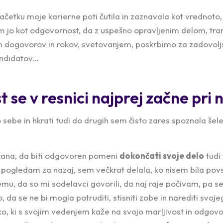
etku moje karierne poti čutila in zaznavala kot vrednoto, 
 jo kot odgovornost, da z uspešno opravljenim delom, tr
m dogovorov in rokov, svetovanjem, poskrbimo za zadovolj
kandidatov…
se v resnici najprej začne pri 
 sebe in hkrati tudi do drugih sem čisto zares spoznala šel
čana, da biti odgovoren pomeni
dokončati svoje delo
tudi 
Ko pogledam za nazaj, sem večkrat delala, ko nisem bila pov
mu, da so mi sodelavci govorili, da naj raje počivam, pa se
o, da se ne bi mogla potruditi, stisniti zobe in narediti svo
o, ki s svojim vedenjem kaže na svojo marljivost in odgov