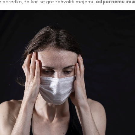
le poredko, za kar se gre zahvaliti mojemu
odpornemu imu