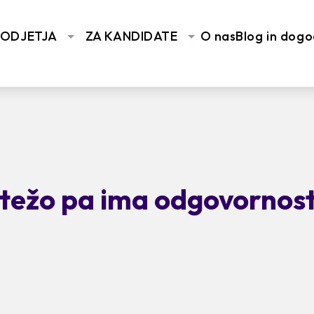
PODJETJA
ZA KANDIDATE
O nas
Blog in dogo
težo pa ima odgovornost