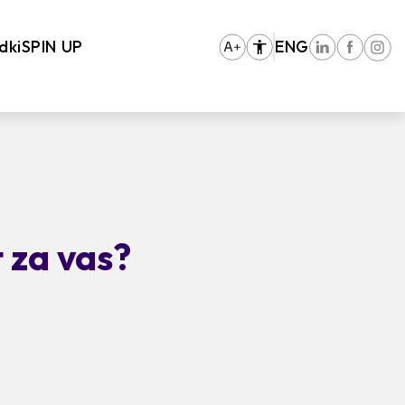
dki
SPIN UP
ENG
 za vas?