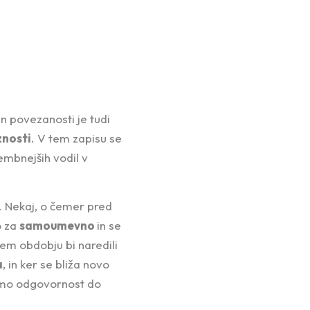
n povezanosti je tudi
znosti
. V tem zapisu se
mbnejših vodil v
. Nekaj, o čemer pred
o za
samoumevno
in se
em obdobju bi naredili
a
, in ker se bliža novo
dimo odgovornost do