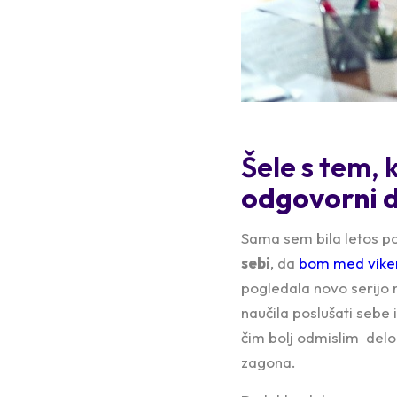
Šele s tem,
odgovorni d
Sama sem bila letos po
sebi
, da
bom med viken
pogledala novo serijo n
naučila poslušati sebe 
čim bolj odmislim delo 
zagona.