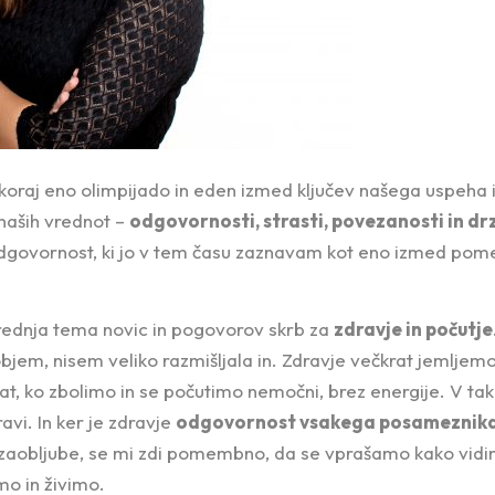
raj eno olimpijado in eden izmed ključev našega uspeha i
naših vrednot –
odgovornosti, strasti, povezanosti in dr
dgovornost, ki jo v tem času zaznavam kot eno izmed pome
osrednja tema novic in pogovorov skrb za
zdravje in počutje
jem, nisem veliko razmišljala in. Zdravje večkrat jemljem
t, ko zbolimo in se počutimo nemočni, brez energije. V tak
ravi. In ker je zdravje
odgovornost vsakega posameznik
ve zaobljube, se mi zdi pomembno, da se vprašamo kako vi
mo in živimo.