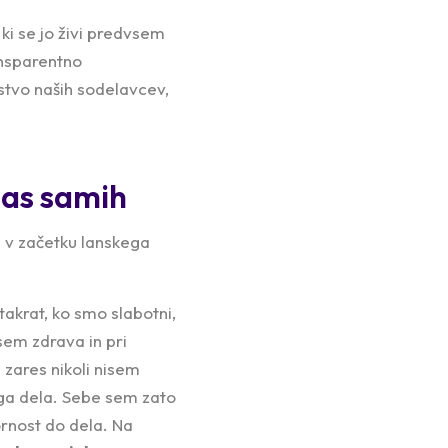
ki se jo živi predvsem
ansparentno
stvo naših sodelavcev,
nas samih
e v začetku lanskega
takrat, ko smo slabotni,
sem zdrava in pri
 zares nikoli nisem
jega dela. Sebe sem zato
ornost do dela. Na