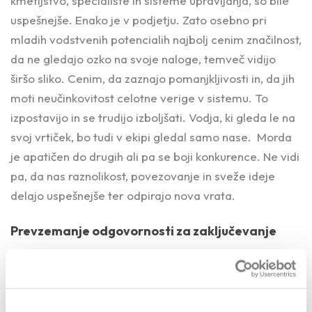
kmetijstvo, specialiste in sisteme upravljanja, so bile
uspešnejše. Enako je v podjetju. Zato osebno pri
mladih vodstvenih potencialih najbolj cenim značilnost,
da ne gledajo ozko na svoje naloge, temveč vidijo
širšo sliko. Cenim, da zaznajo pomanjkljivosti in, da jih
moti neučinkovitost celotne verige v sistemu. To
izpostavijo in se trudijo izboljšati. Vodja, ki gleda le na
svoj vrtiček, bo tudi v ekipi gledal samo nase. Morda
je apatičen do drugih ali pa se boji konkurence. Ne vidi
pa, da nas raznolikost, povezovanje in sveže ideje
delajo uspešnejše ter odpirajo nova vrata.
Prevzemanje odgovornosti za zaključevanje
Zakaj? Ker sem vedno vihal oči nad tistimi, ki so veliko
govorili in malo naredili. Nekateri imajo sposobnost
svojo zgodbo dolgo prodajati. Ne verjamem pa, da