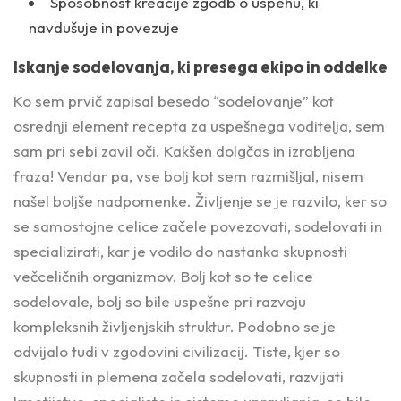
Sposobnost kreacije zgodb o uspehu, ki
navdušuje in povezuje
Iskanje sodelovanja, ki presega ekipo in oddelke
Ko sem prvič zapisal besedo “sodelovanje” kot
osrednji element recepta za uspešnega voditelja, sem
sam pri sebi zavil oči. Kakšen dolgčas in izrabljena
fraza! Vendar pa, vse bolj kot sem razmišljal, nisem
našel boljše nadpomenke. Življenje se je razvilo, ker so
se samostojne celice začele povezovati, sodelovati in
specializirati, kar je vodilo do nastanka skupnosti
večceličnih organizmov. Bolj kot so te celice
sodelovale, bolj so bile uspešne pri razvoju
kompleksnih življenjskih struktur. Podobno se je
odvijalo tudi v zgodovini civilizacij. Tiste, kjer so
skupnosti in plemena začela sodelovati, razvijati