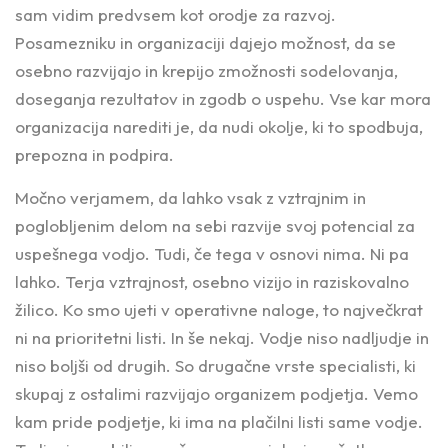
sam vidim predvsem kot orodje za razvoj.
Posamezniku in organizaciji dajejo možnost, da se
osebno razvijajo in krepijo zmožnosti sodelovanja,
doseganja rezultatov in zgodb o uspehu. Vse kar mora
organizacija narediti je, da nudi okolje, ki to spodbuja,
prepozna in podpira.
Močno verjamem, da lahko vsak z vztrajnim in
poglobljenim delom na sebi razvije svoj potencial za
uspešnega vodjo. Tudi, če tega v osnovi nima. Ni pa
lahko. Terja vztrajnost, osebno vizijo in raziskovalno
žilico. Ko smo ujeti v operativne naloge, to največkrat
ni na prioritetni listi. In še nekaj. Vodje niso nadljudje in
niso boljši od drugih. So drugačne vrste specialisti, ki
skupaj z ostalimi razvijajo organizem podjetja. Vemo
kam pride podjetje, ki ima na plačilni listi same vodje.