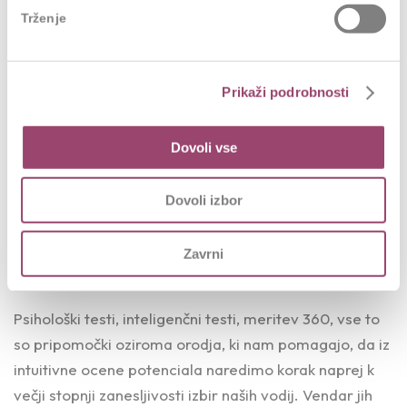
Trženje
Vsi dobri vodje so sposobni razviti zgodbe o lastnem
delu ali delu ekip, ki jih celoten kolektiv ponotranji.
Govorim o dobrih in uspešnih zgodbah, ki razvijajo
Prikaži podrobnosti
kulturo. To so zgodbe, ki ostanejo v osebni in kolektivni
podzavesti kot smerokaz o načinu dela, dokaz o tem,
Dovoli vse
kaj je mogoče doseči. Navdihujejo nas in povezujejo. Z
nami ostanejo še leta. So tema pogovorov ob
Dovoli izbor
službenih kavicah, ob uvajanju novih sodelavcev. Z
veseljem jih delimo s prijatelji. Postanejo del našega
sveta kakovosti, ideal, h kateremu stremimo.
Zavrni
Povezujejo nas in delajo uspešnejše.
Psihološki testi, inteligenčni testi, meritev 360, vse to
so pripomočki oziroma orodja, ki nam pomagajo, da iz
intuitivne ocene potenciala naredimo korak naprej k
večji stopnji zanesljivosti izbir naših vodij. Vendar jih