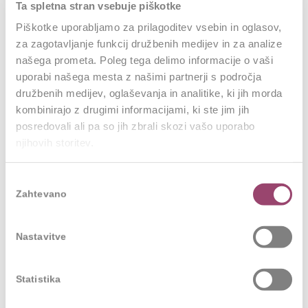
lahko to prinese rezultate na daljši rok. Sistem na
Ta spletna stran vsebuje piškotke
koncu takšnega sodelavca prepozna in ga izloči. Ker
Piškotke uporabljamo za prilagoditev vsebin in oglasov,
sem inženir, postavljam tudi dovolj visoke strokovne
za zagotavljanje funkcij družbenih medijev in za analize
standarde. Če nisi primerno strokovno podkovan (in
našega prometa. Poleg tega delimo informacije o vaši
uporabi našega mesta z našimi partnerji s področja
nikakor ne mislim, da vse veš najbolje), boš težko
družbenih medijev, oglaševanja in analitike, ki jih morda
prevzel odgovornost za zaključevanje. Če odmislimo
kombinirajo z drugimi informacijami, ki ste jim jih
ekstremne primere tistih, ki skrbijo samo za lastni
posredovali ali pa so jih zbrali skozi vašo uporabo
marketing, je tudi kreiranje novih norih idej značilnost
njihovih storitev.
voditeljstva, ki v določeni fazi razvoja podjetja prinaša
korist. Vendar mora tudi takšen voditelj poskrbeti, da
Izbira
Zahtevano
se ideje uresničijo in zaključijo. Če nič drugega, se
soglasja
obda z ekipo, ki izlušči seme od plevela ter poskrbi, da
seme razvije svoj potencial. Nekdo, ki ima potencial
Nastavitve
vodje, ve kaj želi in ne čaka, gre v akcijo.
Statistika
Sposobnost kreacije zgodb o uspehu, ki navduši
in povezuje