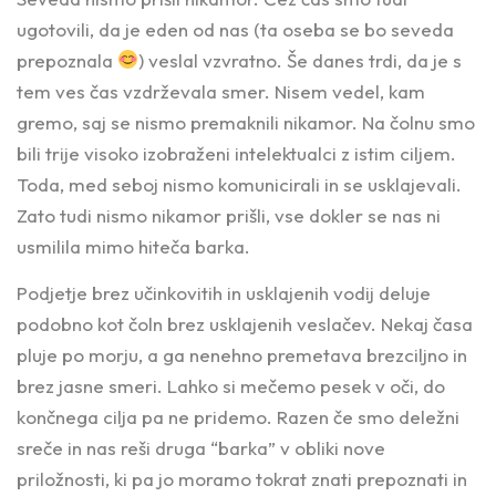
ugotovili, da je eden od nas (ta oseba se bo seveda
prepoznala
) veslal vzvratno. Še danes trdi, da je s
tem ves čas vzdrževala smer. Nisem vedel, kam
gremo, saj se nismo premaknili nikamor. Na čolnu smo
bili trije visoko izobraženi intelektualci z istim ciljem.
Toda, med seboj nismo komunicirali in se usklajevali.
Zato tudi nismo nikamor prišli, vse dokler se nas ni
usmilila mimo hiteča barka.
Podjetje brez učinkovitih in usklajenih vodij deluje
podobno kot čoln brez usklajenih veslačev. Nekaj časa
pluje po morju, a ga nenehno premetava brezciljno in
brez jasne smeri. Lahko si mečemo pesek v oči, do
končnega cilja pa ne pridemo. Razen če smo deležni
sreče in nas reši druga “barka” v obliki nove
priložnosti, ki pa jo moramo tokrat znati prepoznati in