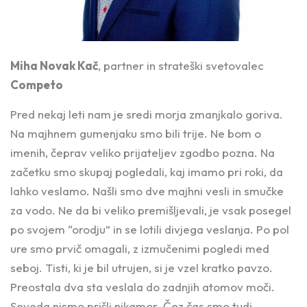
Miha Novak Kač
, partner in strateški svetovalec
Competo
Pred nekaj leti nam je sredi morja zmanjkalo goriva.
Na majhnem gumenjaku smo bili trije. Ne bom o
imenih, čeprav veliko prijateljev zgodbo pozna. Na
začetku smo skupaj pogledali, kaj imamo pri roki, da
lahko veslamo. Našli smo dve majhni vesli in smučke
za vodo. Ne da bi veliko premišljevali, je vsak posegel
po svojem “orodju” in se lotili divjega veslanja. Po pol
ure smo prvič omagali, z izmučenimi pogledi med
seboj. Tisti, ki je bil utrujen, si je vzel kratko pavzo.
Preostala dva sta veslala do zadnjih atomov moči.
Seveda nismo prišli nikamor. Čez čas smo tudi