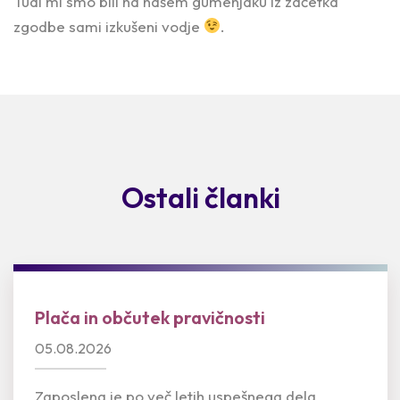
Tudi mi smo bili na našem gumenjaku iz začetka
zgodbe sami izkušeni vodje
.
Ostali članki
Plača in občutek pravičnosti
05.08.2026
Zaposlena je po več letih uspešnega dela