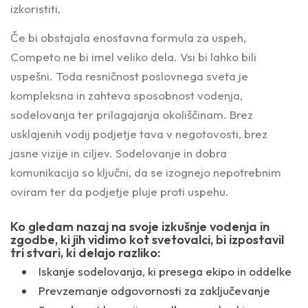
izkoristiti.
Če bi obstajala enostavna formula za uspeh,
Competo ne bi imel veliko dela. Vsi bi lahko bili
uspešni. Toda resničnost poslovnega sveta je
kompleksna in zahteva sposobnost vodenja,
sodelovanja ter prilagajanja okoliščinam. Brez
usklajenih vodij podjetje tava v negotovosti, brez
jasne vizije in ciljev. Sodelovanje in dobra
komunikacija so ključni, da se izognejo nepotrebnim
oviram ter da podjetje pluje proti uspehu.
Ko gledam nazaj na svoje izkušnje vodenja in
zgodbe, ki jih vidimo kot svetovalci, bi izpostavil
tri stvari, ki delajo razliko:
Iskanje sodelovanja, ki presega ekipo in oddelke
Prevzemanje odgovornosti za zaključevanje