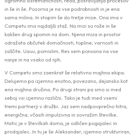
ogromno sistematičnosti, reda, postavljanja procesov
in še in še. Pozorna je na vse podrobnosti in je ena
sama milina. In stopim še do tretje mize. Ona ima v
Competu ima najdaljši staž. Na mizi so rože in še
kakšen drug spomin na dom. Njena miza in prostor
odražata občutek domačnosti, topline, varnosti in
zaščite. Uauu, pomislim. Res sem ponosna na vse
nanje in na vsako od njih.
V Competu smo zaenkrat še relativno majhna ekipa.
Delujemo pa izjemno enotno, povezano, dejansko kot
ena majhna družina. Po drugi strani pa smo si med
seboj vsi izjemno različni. Tako je tudi med vsemi
tremi partnerji v družbi. Jaz sem nadpovprečno hitra,
energična, včasih impulzivna in sovražim številke.
Matic je v številkah doma, je odličen pogajalec in
prodajalec. In tu je še Aleksander, izjemno strukturiran,