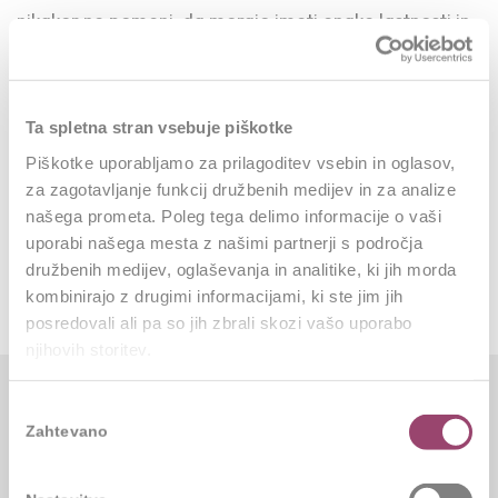
nikakor ne pomeni, da morajo imeti enake lastnosti in
kompetence kot mi. Zelo težko je stopiti iz teh
okvirjem, a je izjemno koristno. Ključno je, da za vsako
delovno mesto točno opredelimo kompetence in
Ta spletna stran vsebuje piškotke
lastnosti, ki jih oseba mora imeti za odlično opravljanje
Piškotke uporabljamo za prilagoditev vsebin in oglasov,
svojega dela. In to je tisto, kar resnično šteje.
za zagotavljanje funkcij družbenih medijev in za analize
našega prometa. Poleg tega delimo informacije o vaši
uporabi našega mesta z našimi partnerji s področja
L.S.
družbenih medijev, oglaševanja in analitike, ki jih morda
kombinirajo z drugimi informacijami, ki ste jim jih
posredovali ali pa so jih zbrali skozi vašo uporabo
njihovih storitev.
Izbira
Zahtevano
soglasja
Ostali članki