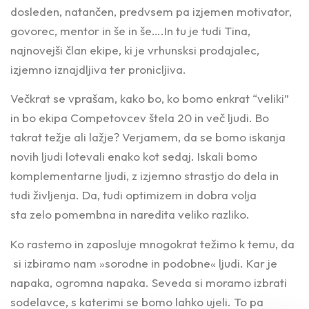
dosleden, natančen, predvsem pa izjemen motivator,
govorec, mentor in še in še….In tu je tudi Tina,
najnovejši član ekipe, ki je vrhunsksi prodajalec,
izjemno iznajdljiva ter pronicljiva.
Večkrat se vprašam, kako bo, ko bomo enkrat “veliki”
in bo ekipa Competovcev štela 20 in več ljudi. Bo
takrat težje ali lažje? Verjamem, da se bomo iskanja
novih ljudi lotevali enako kot sedaj. Iskali bomo
komplementarne ljudi, z izjemno strastjo do dela in
tudi življenja. Da, tudi optimizem in dobra volja
sta zelo pomembna in naredita veliko razliko.
Ko rastemo in zaposluje mnogokrat težimo k temu, da
si izbiramo nam »sorodne in podobne« ljudi. Kar je
napaka, ogromna napaka. Seveda si moramo izbrati
sodelavce, s katerimi se bomo lahko ujeli. To pa