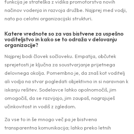
funkcija je strateška z vidika promotorstva novih
načinov vodenja in razvoja družbe. Najprej med vodji,
nato po celotni organizacijski strukturi.
Katere vrednote so za vas bistvene za uspešno
voditeljstvo in kako se to odraža v delovanju
organizacije?
Najprej bodi človek sočloveku. Empatija, občutek
sprejetosti je ključna za soustvarjanje prijetnega
delovnega okolja. Pomembno je, da znaš kot voditelj
ali vodja na stvar pogledati objektivno in si naravnan k
iskanju rešitev. Sodelavce lahko opolnomočiš, jim
omogočiš, da se razvijajo, jim zaupaš, nagrajuješ
učinkovitost in vodiš z zgledom.
Za vse to in še mnogo več pa je bistvena
transparentna komunikacija; lahko preko letnih