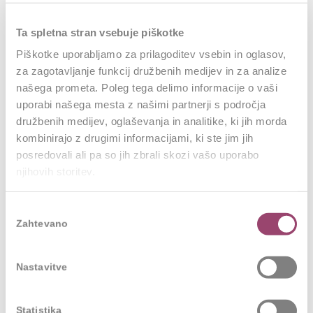
V 2025 nadaljujemo z izobraževanji, krepimo
Ta spletna stran vsebuje piškotke
medosebne odnose in sodelovanja. Timsko delo je
Piškotke uporabljamo za prilagoditev vsebin in oglasov,
ključno za uspeh, zato cenimo raznolikost
za zagotavljanje funkcij družbenih medijev in za analize
posameznikov, ki oblikujejo homogeno ekipo, ki koraka
našega prometa. Poleg tega delimo informacije o vaši
v smeri skupnih ciljev.
uporabi našega mesta z našimi partnerji s področja
družbenih medijev, oglaševanja in analitike, ki jih morda
Kako se pripravljate na izzive, ki jih prinaša
kombinirajo z drugimi informacijami, ki ste jim jih
dinamično poslovno okolje, in kako te uvide
posredovali ali pa so jih zbrali skozi vašo uporabo
vključujete v razvoj vodij?
njihovih storitev.
Na eni strani proaktivno sledimo uredbam (na primer
CSRD trajnostno poročanje), na drugi strani
Izbira
optimiziramo svojo ponudbo, da bi sledili potrebam
Zahtevano
soglasja
kupcev in uporabnikov. Da bi bili uspešni, moramo
slediti trendom, jih celo narekovati.
Nastavitve
Iščemo drugačne, zapomljive, opazne načine
Statistika
komunikacije s ciljnimi javnostmi. Zavedamo se