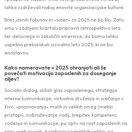
lahko vzdrževali naboj enovite organizacijske kulture.
Brez jasnih fokusov in »sider« za 2025 ne bo šlo. Zato
smo v zadnjem kvartalu pripravili retrospektivo leta
ter delovanja in zakoličili smernice, da bomo lahko
uspešno prekorakali izzivalno leto 2025, ki ne bo
enostavno.
Kako nameravate v 2025 ohranjati ali še
povečati motivacijo zaposlenih za doseganje
ciljev?
Socialni dialog, slišati glas zaposlenega, strategija
interne komunikacije, virtualna druženja in srečanja v
živo, »praznovanja« malih in velikih zmag (mehki
pristopi), izobraževanje vodij, krepitev kompetenc
vodenja in komunikacije, pa vpliv na rast zaposlenih na
prav vseh nivojih. Kombinacija mehkih veščin, pa