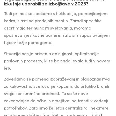
izkušnje uporabili za izboljšave v 2025?
Tudi pri nas se soočamo s fluktuacijo, pomanjkanjem
kadra, zlasti na prodajnih mestih. Zaradi specifike
asortimaja ter nujnosti svetovanja, moramo
upoštevati jezikovne bariere, zato si z zaposlovanjem
tujcev težje pomagamo.
Situacija nas je privedla do nujnosti optimizacije
poslovnih procesov, ki se bo nadaljevala tudi v novem
letu.
Zavedamo se pomena izobraževanj in blagoznanstva
za kakovostno svetovanje kupcem, da bi lahko branili
svojo konkurenčno prednost. Tu so še nove
zakonodajne določbe in omejitve, pa trendi v vedenju
potrošnikov. Zato smo že letos centralizirali nekatere
»podporne službe« (marketing, kadrovska …), da bi