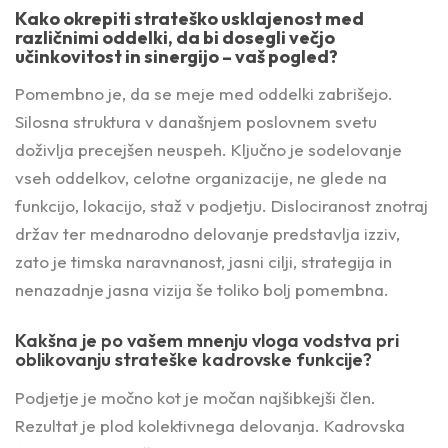
Kako okrepiti strateško usklajenost med
različnimi oddelki, da bi dosegli večjo
učinkovitost in sinergijo – vaš pogled?
Pomembno je, da se meje med oddelki zabrišejo.
Silosna struktura v današnjem poslovnem svetu
doživlja precejšen neuspeh. Ključno je sodelovanje
vseh oddelkov, celotne organizacije, ne glede na
funkcijo, lokacijo, staž v podjetju. Dislociranost znotraj
držav ter mednarodno delovanje predstavlja izziv,
zato je timska naravnanost, jasni cilji, strategija in
nenazadnje jasna vizija še toliko bolj pomembna.
Kakšna je po vašem mnenju vloga vodstva pri
oblikovanju strateške kadrovske funkcije?
Podjetje je močno kot je močan najšibkejši člen.
Rezultat je plod kolektivnega delovanja. Kadrovska