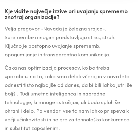
Kje vidite največje izzive pri uvajanju sprememb
znotraj organizacije?
Velja pregovor »Navada je železna srajca«.
Spremembe mnogim predstavljajo stres, strah.
Ključno je postopno uvajanje sprememb,
opogumljanje in transparentna komunikacija.
Čaka nas optimizacija procesov, ko bo treba
»pozabiti« na to, kako smo delali včeraj in v novo leto
odnesti tisto najboljše od danes, da bi bili lahko jutri še
boljši. Tudi umetna inteligenca in napredne
tehnologije, ki mnoge »strašijo«, ali bodo sploh še
ohranili delo. Pa vendar, vse to nam lahko prispeva k
večji učinkovitosti in ne gre za tehnološko konkurenco
in substitut zaposlenim.