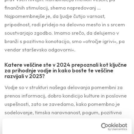
finančnih stimulacij, shema napredovanj …
Najpomembnejše je, da ljudje čutijo varnost,
pripadnost, radi pridejo na delovno mesto in s srcem
soustvarjajo zgodbo. Imamo srečo, da delujemo v
branži s pozitivno konotacijo, smo »otročje igrivi«, pa
vendar starševsko odgovorni«.
Katere veščine ste v 2024 prepoznali kot ključne
za prihodnje vodje in kako boste te veščine
razvijali v 2025?
Vodje so v strukturi našega delovanja pomembni za
prenos informacij, dobro kondicijo kulture in poslovne
uspešnosti, zato se zavedamo, kako pomembno je
sodelovanje, timska naravnanost, pogum, pozitivna
naravnanost, iskanje rešitev, proaktivnost, asertivna
komunikacija, učinkovitost …