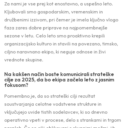
Za nami je vse prej kot enostavno, a uspešno leto.
Kljubovali smo gospodarskim, vremenskim in
družbenimi izzivom, pri čemer je imela ključno vlogo
faza zares dobre priprave na najpomembnejše
sezone v letu. Celo leto smo proaktivno krepili
organizacijsko kulturo in stavili na povezano, timsko,
ciljno naravnano ekipo, ki neguje odnose in živi
vrednote skupine.
Na kakšen način boste komunicirali strateške
cilje za 2025, da bo ekipa začela leto z jasnim
fokusom?
Pomembno je, da so strateški cilji rezultat
soustvarjanja celotne vodstvene strukture in
vključujejo uvide tistih sodelavcev, ki so dnevno
operativno vpeti v procese, delo s strankami in trgom
nasploh. Če so cilji oblikovani s skupnimi močmi, jih