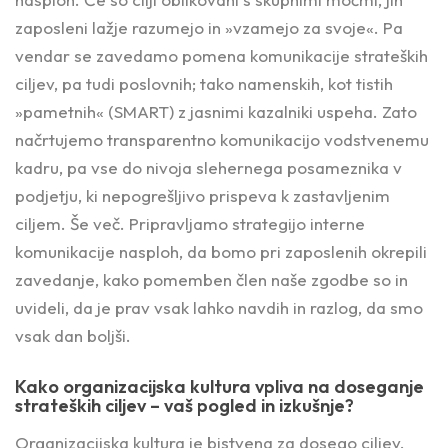
zaposleni lažje razumejo in »vzamejo za svoje«. Pa
vendar se zavedamo pomena komunikacije strateških
ciljev, pa tudi poslovnih; tako namenskih, kot tistih
»pametnih« (SMART) z jasnimi kazalniki uspeha. Zato
načrtujemo transparentno komunikacijo vodstvenemu
kadru, pa vse do nivoja slehernega posameznika v
podjetju, ki nepogrešljivo prispeva k zastavljenim
ciljem. Še več. Pripravljamo strategijo interne
komunikacije nasploh, da bomo pri zaposlenih okrepili
zavedanje, kako pomemben člen naše zgodbe so in
uvideli, da je prav vsak lahko navdih in razlog, da smo
vsak dan boljši.
Kako organizacijska kultura vpliva na doseganje
strateških ciljev – vaš pogled in izkušnje?
Organizacijska kultura je bistvena za dosego ciljev,