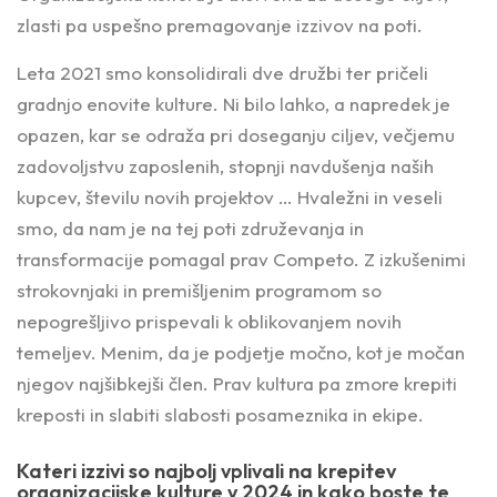
zlasti pa uspešno premagovanje izzivov na poti.
Leta 2021 smo konsolidirali dve družbi ter pričeli
gradnjo enovite kulture. Ni bilo lahko, a napredek je
opazen, kar se odraža pri doseganju ciljev, večjemu
zadovoljstvu zaposlenih, stopnji navdušenja naših
kupcev, številu novih projektov … Hvaležni in veseli
smo, da nam je na tej poti združevanja in
transformacije pomagal prav Competo. Z izkušenimi
strokovnjaki in premišljenim programom so
nepogrešljivo prispevali k oblikovanjem novih
temeljev. Menim, da je podjetje močno, kot je močan
njegov najšibkejši člen. Prav kultura pa zmore krepiti
kreposti in slabiti slabosti posameznika in ekipe.
Kateri izzivi so najbolj vplivali na krepitev
organizacijske kulture v 2024 in kako boste te