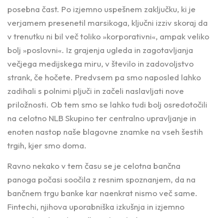
posebna čast. Po izjemno uspešnem zaključku, ki je
verjamem presenetil marsikoga, ključni izziv skoraj da
v trenutku ni bil več toliko »korporativni«, ampak veliko
bolj »poslovni«. Iz grajenja ugleda in zagotavljanja
večjega medijskega miru, v število in zadovoljstvo
strank, če hočete. Predvsem pa smo naposled lahko
zadihali s polnimi pljuči in začeli naslavljati nove
priložnosti. Ob tem smo se lahko tudi bolj osredotočili
na celotno NLB Skupino ter centralno upravljanje in
enoten nastop naše blagovne znamke na vseh šestih
trgih, kjer smo doma.
Ravno nekako v tem času se je celotna bančna
panoga počasi soočila z resnim spoznanjem, da na
bančnem trgu banke kar naenkrat nismo več same.
Fintechi, njihova uporabniška izkušnja in izjemno