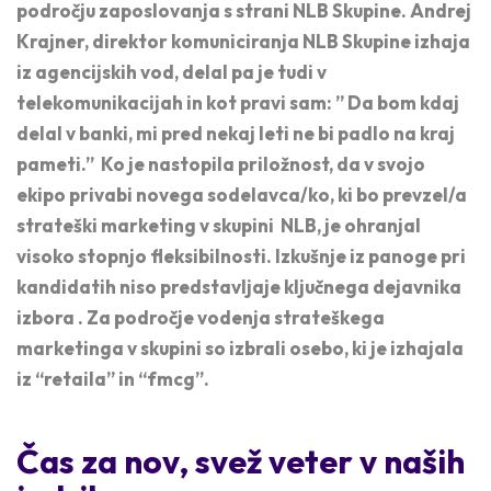
področju zaposlovanja s strani NLB Skupine. Andrej
Krajner, direktor komuniciranja NLB Skupine izhaja
iz agencijskih vod, delal pa je tudi v
telekomunikacijah in kot pravi sam: ” Da bom kdaj
delal v banki, mi pred nekaj leti ne bi padlo na kraj
pameti.” Ko je nastopila priložnost, da v svojo
ekipo privabi novega sodelavca/ko, ki bo prevzel/a
strateški marketing v skupini NLB, je ohranjal
visoko stopnjo fleksibilnosti. Izkušnje iz panoge pri
kandidatih niso predstavljaje ključnega dejavnika
izbora .
Za področje vodenja
strateškega
marketinga v skupini so izbrali osebo, ki je izhajala
iz “retaila” in “fmcg”.
Čas za nov, svež veter v naših