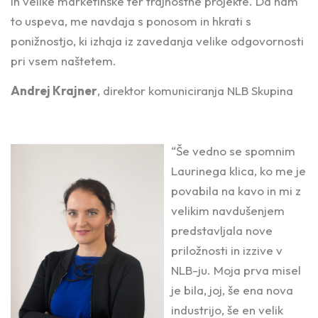
in velike marketinške ter trajnostne projekte. Da nam
to uspeva, me navdaja s ponosom in hkrati s
ponižnostjo, ki izhaja iz zavedanja velike odgovornosti
pri vsem naštetem.
Andrej Krajner
, direktor komuniciranja NLB Skupina
“Še vedno se spomnim
Laurinega klica, ko me je
povabila na kavo in mi z
velikim navdušenjem
predstavljala nove
priložnosti in izzive v
NLB-ju. Moja prva misel
je bila, joj, še ena nova
industrijo, še en velik