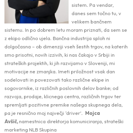
sistem. Pa vendar,
danes sem točno tu, v
velikem bančnem
sistemu. In po dobrem letu moram priznati, da sem se
z ekipo odlično ujela. Bančna industrija sploh ni
dolgočasna – ob dimenziji vseh šestih trgov, na katerih
smo prisotni, novih izzivih, ki nas čakajo v Srbiji in
strateških projektih, ki jih razvijamo v Sloveniji, mi
motivacije ne zmanjka. Imeti priložnost vsak dan
sodelovati in povezovati tako različne ekipe in
sogovornike, iz različnih poslovnih delov banke; od
razvoja, prodaje, klicnega centra, različnih trgov ter
spremljati pozitivne premike našega skupnega dela,
pa je resnično moj največji ‘driver’.
Mojca
Avšič,
namestnica direktorja komuniciranja, strateški
marketing NLB Skupina