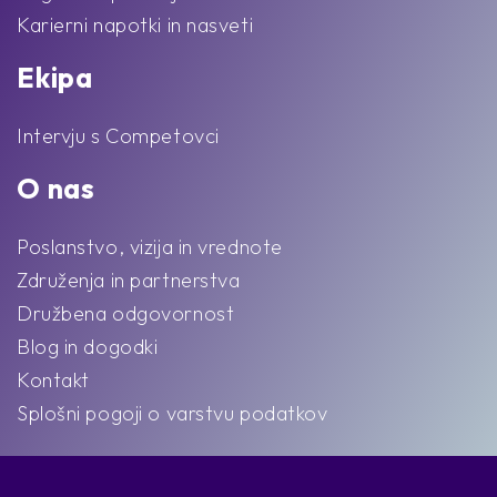
Karierni napotki in nasveti
Ekipa
Intervju s Competovci
O nas
Poslanstvo, vizija in vrednote
Združenja in partnerstva
Družbena odgovornost
Blog in dogodki
Kontakt
Splošni pogoji o varstvu podatkov