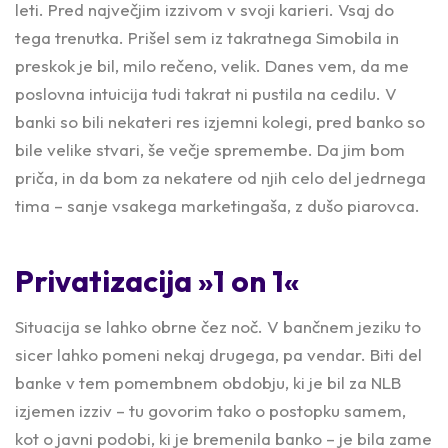
leti. Pred največjim izzivom v svoji karieri. Vsaj do
tega trenutka. Prišel sem iz takratnega Simobila in
preskok je bil, milo rečeno, velik. Danes vem, da me
poslovna intuicija tudi takrat ni pustila na cedilu. V
banki so bili nekateri res izjemni kolegi, pred banko so
bile velike stvari, še večje spremembe. Da jim bom
priča, in da bom za nekatere od njih celo del jedrnega
tima – sanje vsakega marketingaša, z dušo piarovca.
Privatizacija »1 on 1«
Situacija se lahko obrne čez noč. V bančnem jeziku to
sicer lahko pomeni nekaj drugega, pa vendar. Biti del
banke v tem pomembnem obdobju, ki je bil za NLB
izjemen izziv – tu govorim tako o postopku samem,
kot o javni podobi, ki je bremenila banko – je bila zame