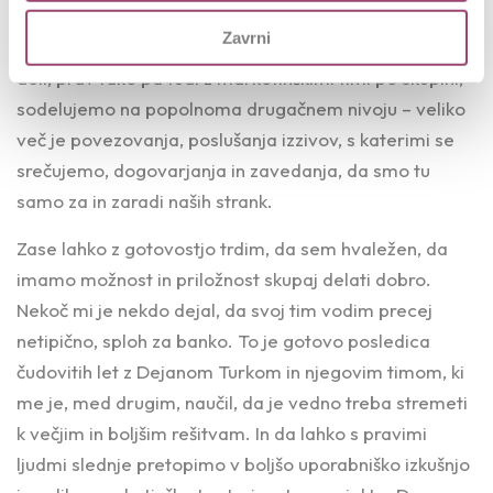
povezovanja. Danes z našim Sektorjem za upravljanje
Zavrni
ponudbe in s prodajno mrežo in drugimi poslovnimi
deli, prav tako pa tudi z marketinškimi timi po skupini,
sodelujemo na popolnoma drugačnem nivoju – veliko
več je povezovanja, poslušanja izzivov, s katerimi se
srečujemo, dogovarjanja in zavedanja, da smo tu
samo za in zaradi naših strank.
Zase lahko z gotovostjo trdim, da sem hvaležen, da
imamo možnost in priložnost skupaj delati dobro.
Nekoč mi je nekdo dejal, da svoj tim vodim precej
netipično, sploh za banko. To je gotovo posledica
čudovitih let z Dejanom Turkom in njegovim timom, ki
me je, med drugim, naučil, da je vedno treba stremeti
k večjim in boljšim rešitvam. In da lahko s pravimi
ljudmi slednje pretopimo v boljšo uporabniško izkušnjo