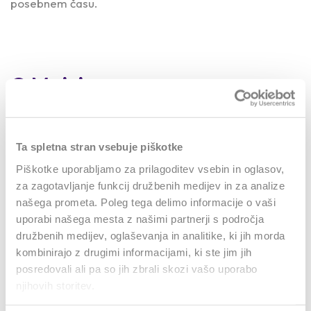
posebnem času.
O Mojci
Morda pa sploh ni naključje, da Mojca Avšič obožuje
Ta spletna stran vsebuje piškotke
ravno veter. V NLB ga je vsekakor prinesla, v
Piškotke uporabljamo za prilagoditev vsebin in oglasov,
najboljšem pomenu besede. Mojca, ki je odgovorna za
za zagotavljanje funkcij družbenih medijev in za analize
našega prometa. Poleg tega delimo informacije o vaši
strateški marketing NLB Skupine, je namreč ena od
uporabi našega mesta z našimi partnerji s področja
najbolj izkušenih strokovnjakinj iz sveta marketinga, ne
družbenih medijev, oglaševanja in analitike, ki jih morda
le v Sloveniji, ampak tudi v regiji. Prevzela je skrb za
kombinirajo z drugimi informacijami, ki ste jim jih
razvoj in delovanje strateškega marketinga na ravni
posredovali ali pa so jih zbrali skozi vašo uporabo
skupine in rezultati njenega zanosa in izjemne delovne
njihovih storitev.
etike so bili vidni že zelo hitro, s tem pa je potrdila tudi