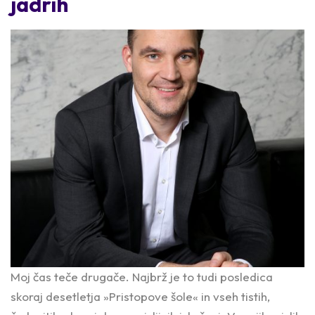
jadrih
Moj čas teče drugače. Najbrž je to tudi posledica
skoraj desetletja »Pristopove šole« in vseh tistih,