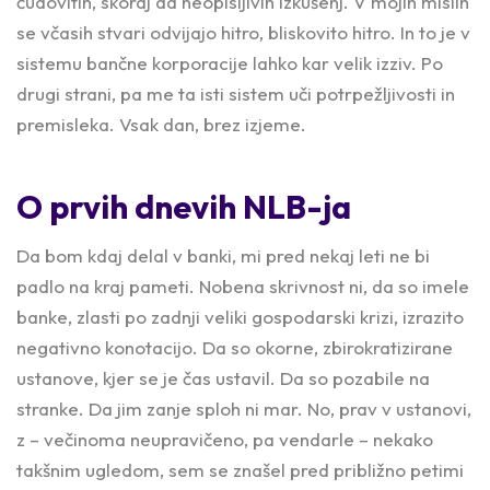
čudovitih, skoraj da neopisljivih izkušenj. V mojih mislih
se včasih stvari odvijajo hitro, bliskovito hitro. In to je v
sistemu bančne korporacije lahko kar velik izziv. Po
drugi strani, pa me ta isti sistem uči potrpežljivosti in
premisleka. Vsak dan, brez izjeme.
O prvih dnevih NLB-ja
Da bom kdaj delal v banki, mi pred nekaj leti ne bi
padlo na kraj pameti. Nobena skrivnost ni, da so imele
banke, zlasti po zadnji veliki gospodarski krizi, izrazito
negativno konotacijo. Da so okorne, zbirokratizirane
ustanove, kjer se je čas ustavil. Da so pozabile na
stranke. Da jim zanje sploh ni mar. No, prav v ustanovi,
z – večinoma neupravičeno, pa vendarle – nekako
takšnim ugledom, sem se znašel pred približno petimi