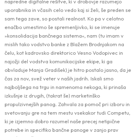
napredne digitalne rešitve, ki v drobovje razumejo
uporabnika in včasih celo vedo kaj si želi, še preden se
sam tega zave, so postali realnost. Ko pa v celotno
enačbo umestimo še spremenljivko, ki se imenuje
»konsolidacija bančnega sistema«, nam (tu imam v
mislih tako vodstvo banke z Blažem Brodnjakom na
čelu, kot kadrovsko direktorico Vesno Vodopivec in
najožji del vodstva komunikacijske ekipe, ki ga
obvladuje Manja Gradišek) je hitro postalo jasno, da je
čas za nov, svež veter v naših jadrih. Iskali smo
najboljšega na trgu in namenoma nekoga, ki prinaša
izkušnje iz drugih, (takrat še) marketinško
propulzivnejših panog. Zahvala za pomoč pri izboru in
svetovanju gre na tem mestu vsekakor tudi Competu,
ki je izjemno dobro razumel naše precej netipične
potrebe in specifiko bančne panoge v zanjo prav