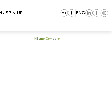
u are here:
Home
/
Vhodna stran
/
O nas
/
poslovna-konferenca-portoroz
dki
SPIN UP
ENG
Mi smo Competo