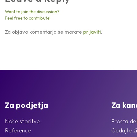
Want to join the discussion?
Feel free to contribute!
Za objavo komentarja se morate
prijaviti
.
Za podjetja
Za kan
Naše storitve
Prosta de
Reference
Oddajte ži