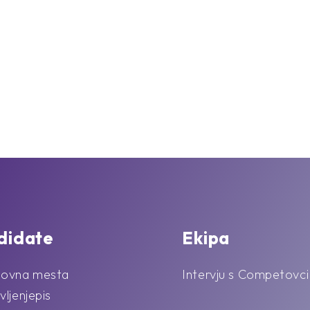
didate
Ekipa
lovna mesta
Intervju s Competovci
vljenjepis