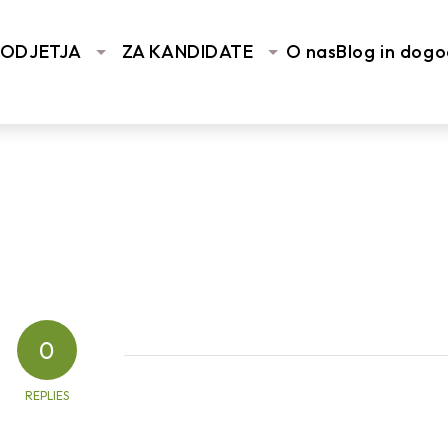
Yo
PODJETJA
ZA KANDIDATE
O nas
Blog in dogo
0
REPLIES