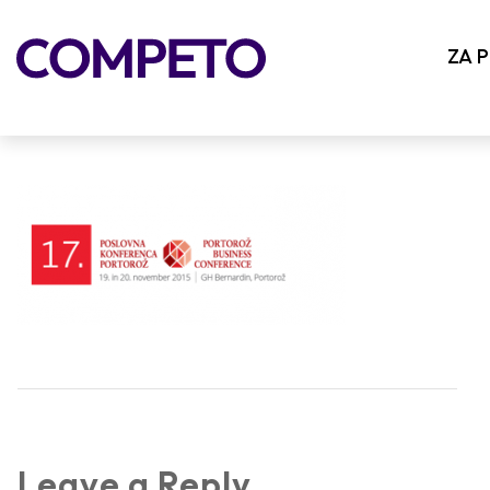
poslovna-konferenca-portoroz
ZA 
Leave a Reply