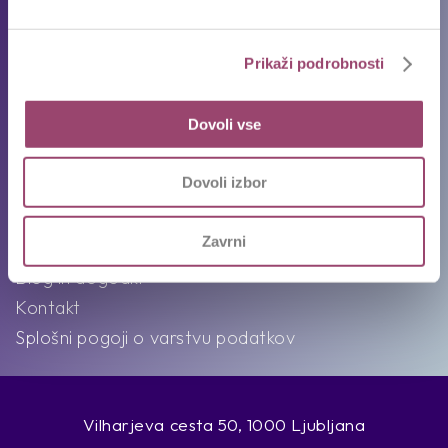
Ekipa
Prikaži podrobnosti
Intervju s Competovci
Dovoli vse
O nas
Dovoli izbor
Poslanstvo, vizija in vrednote
Združenja in partnerstva
Zavrni
Družbena odgovornost
Blog in dogodki
Kontakt
Splošni pogoji o varstvu podatkov
Vilharjeva cesta 50, 1000 Ljubljana