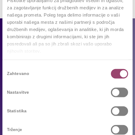
Piškotke uporabljamo za prilagoditev vsebin in oglasov,
za zagotavljanje funkcij družbenih medijev in za analize
našega prometa. Poleg tega delimo informacije o vaši
uporabi našega mesta z našimi partnerji s področja
Za podjetja
družbenih medijev, oglaševanja in analitike, ki jih morda
kombinirajo z drugimi informacijami, ki ste jim jih
posredovali ali pa so jih zbrali skozi vašo uporabo
Naše storitve
njihovih storitev.
Reference
Sledimo trendom
Izbira
Zahtevano
soglasja
Za kandidate
Nastavitve
Prosta delovna mesta
Oddajte življenjepis
Statistika
Priporočila kandidatov
Pogosta vprašanja
Trženje
Karierni napotki in nasveti