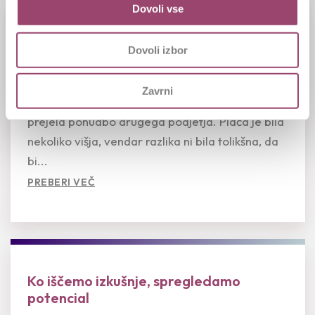
Dovoli vse
Plača in občutek pravičnosti
Dovoli izbor
05.08.2026
Zavrni
Zaposlena je po več letih uspešnega dela
prejela ponudbo drugega podjetja. Plača je bila
nekoliko višja, vendar razlika ni bila tolikšna, da
bi...
PREBERI VEČ
Ko iščemo izkušnje, spregledamo
potencial