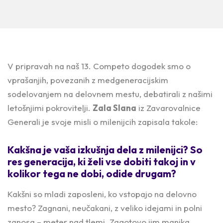
V pripravah na naš 13. Competo dogodek smo o
vprašanjih, povezanih z medgeneracijskim
sodelovanjem na delovnem mestu, debatirali z našimi
letošnjimi pokrovitelji.
Zala Slana
iz Zavarovalnice
Generali je svoje misli o milenijcih zapisala takole:
Kakšna je vaša izkušnja dela z milenijci? So
res generacija, ki želi vse dobiti takoj in v
kolikor tega ne dobi, odide drugam?
Kakšni so mladi zaposleni, ko vstopajo na delovno
mesto? Zagnani, neučakani, z veliko idejami in polni
zanosa – meter nad tlemi. Zagotovo jim manjka