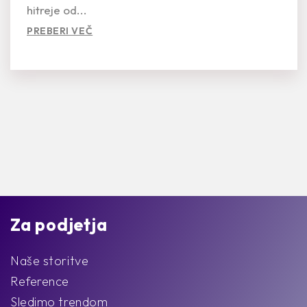
hitreje od...
PREBERI VEČ
Za podjetja
Naše storitve
Reference
Sledimo trendom