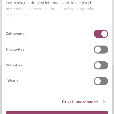
kombinirajo z drugimi informacijami, ki ste jim jih
posredovali ali pa so jih zbrali skozi vašo uporabo
njihovih storitev.
Izbira
Zahtevano
soglasja
Nastavitve
Statistika
Trženje
Ostali članki
Prikaži podrobnosti