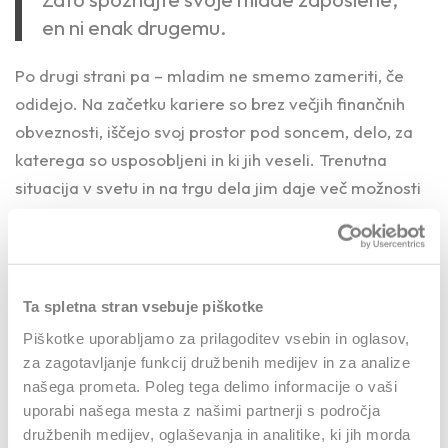
en ni enak drugemu.
Po drugi strani pa – mladim ne smemo zameriti, če
odidejo. Na začetku kariere so brez večjih finančnih
obveznosti, iščejo svoj prostor pod soncem, delo, za
katerega so usposobljeni in ki jih veseli. Trenutna
situacija v svetu in na trgu dela jim daje več možnosti
in s tem tudi samozavesti, da jih preizkusijo.
Zamislite si le sebe, če bi bili v njihovi koži – če bi bili
danes mladi zaposleni in bi vstopali na trg dela?
Ta spletna stran vsebuje piškotke
Piškotke uporabljamo za prilagoditev vsebin in oglasov,
za zagotavljanje funkcij družbenih medijev in za analize
Zala Slana, Zavarovalnica
Generali
našega prometa. Poleg tega delimo informacije o vaši
uporabi našega mesta z našimi partnerji s področja
družbenih medijev, oglaševanja in analitike, ki jih morda