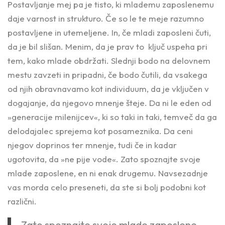
Postavljanje mej pa je tisto, ki mlademu zaposlenemu
daje varnost in strukturo. Če so le te meje razumno
postavljene in utemeljene. In, če mladi zaposleni čuti,
da je bil slišan. Menim, da je prav to ključ uspeha pri
tem, kako mlade obdržati. Slednji bodo na delovnem
mestu zavzeti in pripadni, če bodo čutili, da vsakega
od njih obravnavamo kot individuum, da je vključen v
dogajanje, da njegovo mnenje šteje. Da ni le eden od
»generacije milenijcev«, ki so taki in taki, temveč da ga
delodajalec sprejema kot posameznika. Da ceni
njegov doprinos ter mnenje, tudi če in kadar
ugotovita, da »ne pije vode«. Zato spoznajte svoje
mlade zaposlene, en ni enak drugemu. Navsezadnje
vas morda celo preseneti, da ste si bolj podobni kot
različni.
Zato spoznajte svoje mlade zaposlene,