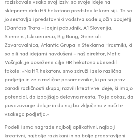
raziskovale vsaka svoj izziv, so svoje ideje na
sklepnem delu HR hekatona predstavile komisiji. To so
jo sestavljali predstavniki vodstva sodelujočih podjetij
(Danfoss Trata – idejni pobudnik, A1 Slovenija,
Siemens, Iskraemeco, Big Bang, Generali
Zavarovalnica, Atlantic Grupa in Steklarna Hrastnik), ki
so bili nad idejami navdušeni – naš direktor, Matic
Vošnjak, je dosežene cilje HR hekatona ubesedil
takole:
»Na HR hekatonu smo združili zelo različna
podjetja in zelo različne posameznike, ki pa so prav
zaradi različnosti skupaj razvili kreativne ideje, ki imajo
potencial, da izboljšajo delovna mesta. To je dokaz, da
povezovanje deluje in da naj bo vključeno v načrte
vsakega podjetja.«
Podelili smo nagrade najbolj aplikativni, najbolj
kreativni, najbolje raziskani in najbolje predstavljeni