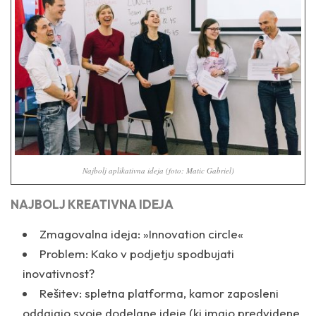
Najbolj aplikativna ideja (foto: Matic Gabriel)
NAJBOLJ KREATIVNA IDEJA
Zmagovalna ideja:
»Innovation circle«
Problem: Kako v podjetju spodbujati
inovativnost?
Rešitev: spletna platforma, kamor zaposleni
oddajajo svoje dodelane ideje (ki imajo predvidene