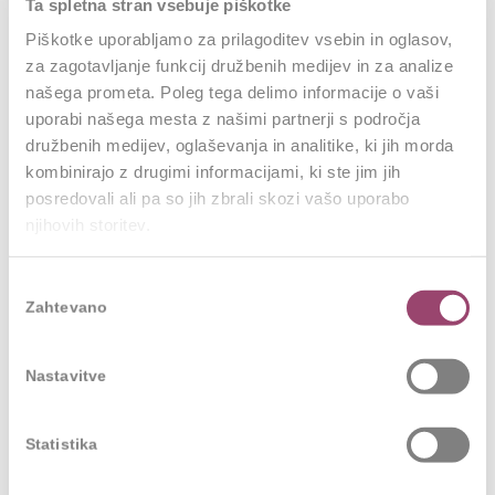
Ta spletna stran vsebuje piškotke
Piškotke uporabljamo za prilagoditev vsebin in oglasov,
NAJBOLJ RAZISKANA IDEJA
za zagotavljanje funkcij družbenih medijev in za analize
Zmagovalna ideja:
»Live and let live«
našega prometa. Poleg tega delimo informacije o vaši
uporabi našega mesta z našimi partnerji s področja
Problem
: Kako preoblikovati delovno okolje in
družbenih medijev, oglaševanja in analitike, ki jih morda
delovna mesta, da bodo lahko aktivno vključeni in
kombinirajo z drugimi informacijami, ki ste jim jih
zavzeti tudi starejši zaposleni?
posredovali ali pa so jih zbrali skozi vašo uporabo
Rešitev
: Povezovanje generacij na dve-urnih
njihovih storitev.
tedenskih srečanjih z različnimi vsebinami in
opolnomočenje za uporabo digitalnih kanalov
Izbira
komuniciranja in koordiniranja srečanj.
Zahtevano
soglasja
Nastavitve
Statistika