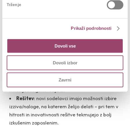
Trženje
Prikaži podrobnosti
Dovoli vse
Najbolj raziskana ideja (foto: Matic Gabriel)
NAJBOLJE PREDSTAVLJENA IDEJA
Dovoli izbor
Zmagovalna ideja
:
»Hack the work«
Zavrni
Problem
: Kako postati privlačen zaposlovalec za
milenijce in generacijo Z?
Rešitev
: novi sodelavci imajo možnosti izbire
izziva/naloge, na katerem želijo delati – pri tem v
hitrosti in inovativnosti rešitve tekmujejo z bolj
izkušenim zaposlenim.