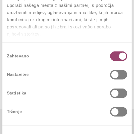
aktivnosti in orodja so v ta namen že vpeljali.
uporabi našega mesta z našimi partnerji s področja
družbenih medijev, oglaševanja in analitike, ki jih morda
Napotek za delodajalce: Iščejo se delodajalci, ki
kombinirajo z drugimi informacijami, ki ste jim jih
trajnost živijo
posredovali ali pa so jih zbrali skozi vašo uporabo
Danes ni več dovolj, da o trajnosti samo
njihovih storitev.
govorimo. Dobri kadri iščejo
delodajalce, ki trajnost tudi živijo.
Izbira
Zahtevano
soglasja
Zavedajo se, da bodo v takih okoljih
lahko soustvarjali pozitivne spremembe,
sooblikovali boljšo prihodnost in pustili
Nastavitve
trajnostni pečat na svoji karieri.
Statistika
Trženje