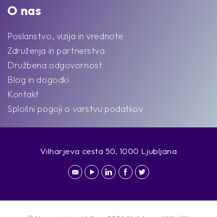
O nas
Poslanstvo, vizija in vrednote
Združenja in partnerstva
Družbena odgovornost
Blog in dogodki
Kontakt
Splošni pogoji o varstvu podatkov
Vilharjeva cesta 50, 1000 Ljubljana