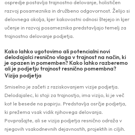
ospredje postavlja trajnostno delovanje, holističen
razvoj posameznika in družbeno odgovornost. Želijo si
delovnega okolja, kjer kakovostni odnosi štejejo in kjer
učenje in razvoj posameznika predstavljajo temelj za
trajnostno delovanje podjetja.
Kako lahko ugotovimo ali potencialni novi
delodajalci resnično vlaga v trajnost na način, ki
je opazen in pomemben? Kako lahko razberemo
ali je podjetju trajnost resnično pomembna?
Vizija podjetja
Smiselno je začeti z raziskovanjem vizije podjetja.
Delodajalec, ki stoji za trajnostjo, ima vizijo, ki je več
kot le besede na papirju. Predstavlja osrčje podjetja,
ki prežema vsak vidik njihovega delovanja.
Povprašajte, ali se vizija podjetja resnično odraža v
njegovih vsakodnevnih dejavnostih, projektih in ciljih.