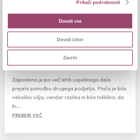
Prikaži podrobnosti
Ostali članki
Dovoli vse
Dovoli izbor
Plača in občutek pravičnosti
Zavrni
05.08.2026
Zaposlena je po več letih uspešnega dela
prejela ponudbo drugega podjetja. Plača je bila
nekoliko višja, vendar razlika ni bila tolikšna, da
bi...
PREBERI VEČ