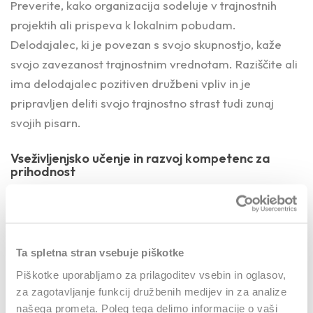
Preverite, kako organizacija sodeluje v trajnostnih
projektih ali prispeva k lokalnim pobudam.
Delodajalec, ki je povezan s svojo skupnostjo, kaže
svojo zavezanost trajnostnim vrednotam. Raziščite ali
ima delodajalec pozitiven družbeni vpliv in je
pripravljen deliti svojo trajnostno strast tudi zunaj
svojih pisarn.
Vseživljenjsko učenje in razvoj kompetenc za
prihodnost
Podrobneje raziščite ali podjetje omogoča različna
usposabljanja in izobraževanja o trajnosti ter ali
spodbuja sodelovanje v trajnostnih projektih
Ta spletna stran vsebuje piškotke
/skupnostnih/pobudah. Preučite ali podjetje interno
Piškotke uporabljamo za prilagoditev vsebin in oglasov,
spodbuja vseživljenjsko učenje zaposlenih in razvoj
za zagotavljanje funkcij družbenih medijev in za analize
kompetenc za prihodnost. Pozanimajte se, katere
našega prometa. Poleg tega delimo informacije o vaši