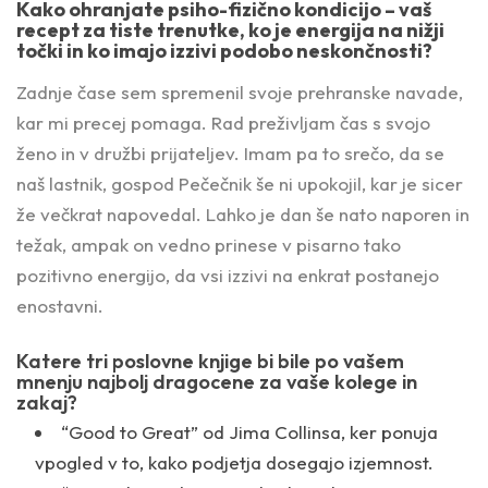
Kako ohranjate psiho-fizično kondicijo – vaš
recept za tiste trenutke, ko je energija na nižji
točki in ko imajo izzivi podobo neskončnosti?
Zadnje čase sem spremenil svoje prehranske navade,
kar mi precej pomaga. Rad preživljam čas s svojo
ženo in v družbi prijateljev. Imam pa to srečo, da se
naš lastnik, gospod Pečečnik še ni upokojil, kar je sicer
že večkrat napovedal. Lahko je dan še nato naporen in
težak, ampak on vedno prinese v pisarno tako
pozitivno energijo, da vsi izzivi na enkrat postanejo
enostavni.
Katere tri poslovne knjige bi bile po vašem
mnenju najbolj dragocene za vaše kolege in
zakaj?
“Good to Great” od Jima Collinsa, ker ponuja
vpogled v to, kako podjetja dosegajo izjemnost.