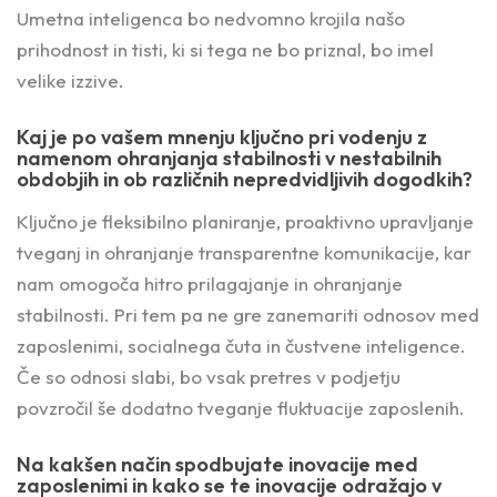
Umetna inteligenca bo nedvomno krojila našo
prihodnost in tisti, ki si tega ne bo priznal, bo imel
velike izzive.
Kaj je po vašem mnenju ključno pri vodenju z
namenom ohranjanja stabilnosti v nestabilnih
obdobjih in ob različnih nepredvidljivih dogodkih?
Ključno je fleksibilno planiranje, proaktivno upravljanje
tveganj in ohranjanje transparentne komunikacije, kar
nam omogoča hitro prilagajanje in ohranjanje
stabilnosti. Pri tem pa ne gre zanemariti odnosov med
zaposlenimi, socialnega čuta in čustvene inteligence.
Če so odnosi slabi, bo vsak pretres v podjetju
povzročil še dodatno tveganje fluktuacije zaposlenih.
Na kakšen način spodbujate inovacije med
zaposlenimi in kako se te inovacije odražajo v