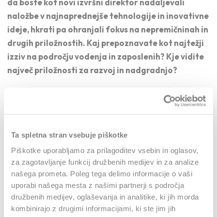
da boste kot novi izvršni direktor nadaljevali
naložbe v najnaprednejše tehnologije in inovativne
ideje, hkrati pa ohranjali fokus na nepremičninah in
drugih priložnostih. Kaj prepoznavate kot najtežji
izziv na področju vodenja in zaposlenih? Kje vidite
največ priložnosti za razvoj in nadgradnjo?
Največji izziv je uskladitev hitro spreminjajočih se
tehnoloških trendov z obstoječimi poslovnimi modeli.
In pa dejstvu, da imamo v našem portfelju naložbe, ki
so si med seboj popolnoma različne, kar seveda
Ta spletna stran vsebuje piškotke
zahteva zaposlene z različnimi znanji, veščinami in
Piškotke uporabljamo za prilagoditev vsebin in oglasov,
izkušnjami. Poleg tega pa se naše investicije nahajajo
za zagotavljanje funkcij družbenih medijev in za analize
v različnih državah, kjer se dnevno srečujemo z
našega prometa. Poleg tega delimo informacije o vaši
različnimi kulturami ljudi. Nedvomno pa je to tudi
uporabi našega mesta z našimi partnerji s področja
družbenih medijev, oglaševanja in analitike, ki jih morda
prednost za kontinuirano učenje in rast. Mednarodno
kombinirajo z drugimi informacijami, ki ste jim jih
okolje ti resnično veliko prinese.