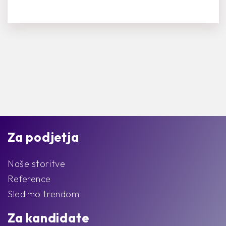
Za podjetja
Naše storitve
Reference
Sledimo trendom
Za kandidate