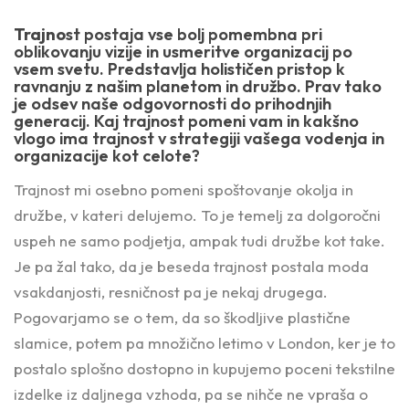
Trajno
st postaja vse bolj pomembna pri
oblikovanju vizije in usmeritve organizacij po
vsem svetu. Predstavlja holističen pristop k
ravnanju z našim planetom in družbo. Prav tako
je odsev naše odgovornosti do prihodnjih
generacij. Kaj trajnost pomeni vam in kakšno
vlogo ima trajnost v strategiji vašega vodenja in
organizacije kot celote?
Trajnost mi osebno pomeni spoštovanje okolja in
družbe, v kateri delujemo. To je temelj za dolgoročni
uspeh ne samo podjetja, ampak tudi družbe kot take.
Je pa žal tako, da je beseda trajnost postala moda
vsakdanjosti, resničnost pa je nekaj drugega.
Pogovarjamo se o tem, da so škodljive plastične
slamice, potem pa množično letimo v London, ker je to
postalo splošno dostopno in kupujemo poceni tekstilne
izdelke iz daljnega vzhoda, pa se nihče ne vpraša o