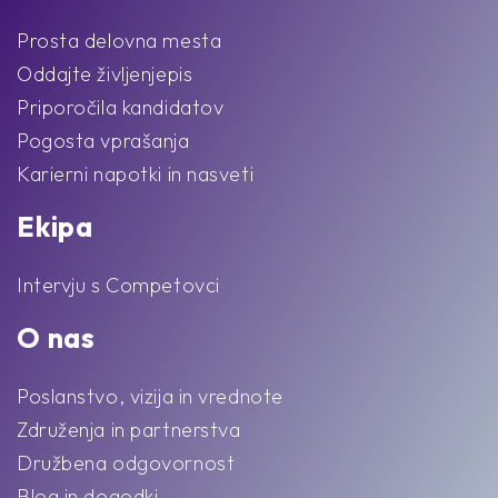
Prosta delovna mesta
Oddajte življenjepis
Priporočila kandidatov
Pogosta vprašanja
Karierni napotki in nasveti
Ekipa
Intervju s Competovci
O nas
Poslanstvo, vizija in vrednote
Združenja in partnerstva
Družbena odgovornost
Blog in dogodki