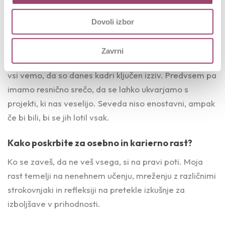
napredka in krepitve naše tržne pozicije. Pri čemer
bomo fokus zaradi nepredvidljivega okolja preusmerili
Dovoli izbor
v tujino. Se pravi konsolidacijo naložb v Sloveniji, fokus
na naložbah v tujini. Zasledujemo cilje, da bomo
Zavrni
investirali v projekte z visoko dodano vrednostjo, saj
vsi vemo, da so danes kadri ključen izziv. Predvsem pa
imamo resnično srečo, da se lahko ukvarjamo s
projekti, ki nas veselijo. Seveda niso enostavni, ampak
če bi bili, bi se jih lotil vsak.
Kako poskrbite za osebno in karierno rast?
Ko se zaveš, da ne veš vsega, si na pravi poti. Moja
rast temelji na nenehnem učenju, mreženju z različnimi
strokovnjaki in refleksiji na pretekle izkušnje za
izboljšave v prihodnosti.