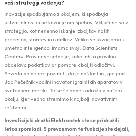
vaši strategiji vodenja?
Inovacije spodbujamo z okoljem, ki spodbuja
ustvarjalnost in ne kaznuje neuspehov. Vključene so v
strategijo, kot nenehno iskanje izboljšav naših
procesov, storitev in izdelkov. Veliko se ukvarjamo z
umetno inteligenco, imamo svoj »Data Scientists
Center«. Prav neverjetno je, kako lahko pravilna
obdelava podatkov pripomore k boljši odločitvi.
Seveda pa ne gre pozabiti, da je naš lastnik, gospod
Joc Pečečnik vodilni inovator igralniških aparatov v
svetovnem merilu. To se še danes odraža v našem
okolju, kjer vedno stremimo k najbolj inovativnimi
rešitvami.
Investicijski družbi Elektronček ste se pridružili
letos spomladi. S prevzemom te funkcije ste dejali,