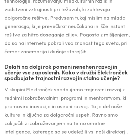
tehnologije, razumevanju medkulturnih razlik in
vodstveni vztrajnosti pri težavah, ki zahtevajo
dolgoročne rešitve. Predvsem tukaj mislim na mlado
generacijo, ki je prevečkrat neučakana in išče instant
rešitve za hitro doseganje ciljev. Pogosto z mišljenjem,
da so na internetu pobrali vso znanost tega sveta, pri
čemer zanemarijo izkušnje starejših.
Delati na dolgi rok pomeni nenehen razvoj in
učenje vse zaposlenih. Kako v družbi Elektronček
spodbujate trajnostni razvoj in stalno učenje?
V skupini Elektronček spodbujamo trajnostni razvoj z
rednimi izobraževalnimi programi in mentorstvom, ki
promovira inovacije in osebni razvoj. To je del naše
kulture in ključno za dolgoročni uspeh. Ravno smo
zaključili z izobraževanjem na temo umetne
inteligence, katerega so se udeležili vsi naši direktorji.