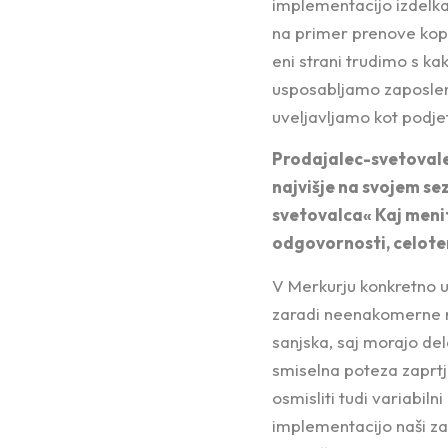
implementacijo izdelka,
na primer prenove kopal
eni strani trudimo s ka
usposabljamo zaposlen
uveljavljamo kot podjetj
Prodajalec-svetovalec
najvišje na svojem se
svetovalca« Kaj menit
odgovornosti, celoten
V Merkurju konkretno 
zaradi neenakomerne ra
sanjska, saj morajo del
smiselna poteza zaprtj
osmisliti tudi variabil
implementacijo naši za