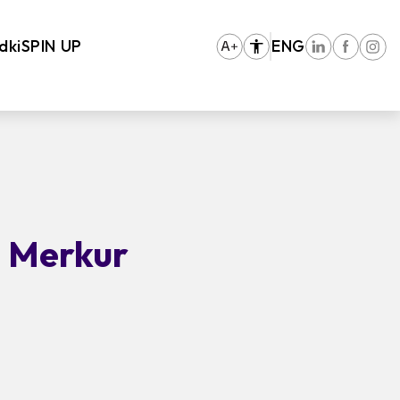
dki
SPIN UP
ENG
O Merkur