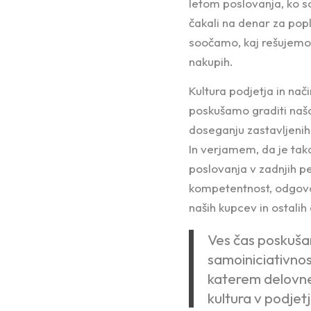
letom poslovanja, ko s
čakali na denar za popl
soočamo, kaj rešujemo, 
nakupih.
Kultura podjetja in nač
poskušamo graditi našo
doseganju zastavljenih
In verjamem, da je taka
poslovanja v zadnjih pe
kompetentnost, odgovor
naših kupcev in ostalih
Ves čas poskušam
samoiniciativnos
katerem delovne
kultura v podjet