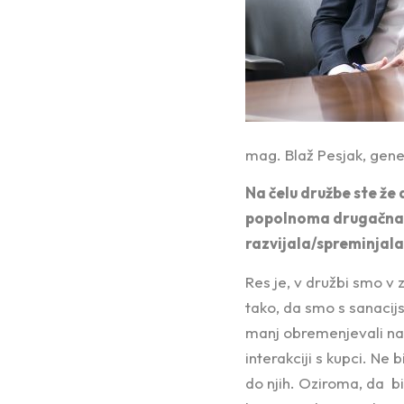
mag. Blaž Pesjak, gener
Na čelu družbe ste že 
popolnoma drugačna i
razvijala/spreminjala
Res je, v družbi smo v 
tako, da smo s sanacij
manj obremenjevali naš
interakciji s kupci. Ne
do njih. Oziroma, da b