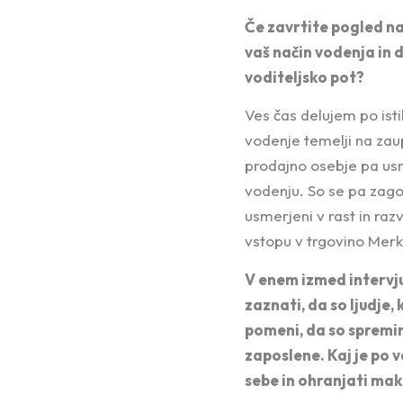
Če zavrtite pogled naz
vaš način vodenja in 
voditeljsko pot?
Ves čas delujem po ist
vodenje temelji na zaup
prodajno osebje pa usm
vodenju. So se pa zagot
usmerjeni v rast in raz
vstopu v trgovino Merku
V enem izmed intervjuj
zaznati, da so ljudje, 
pomeni, da so spreminj
zaposlene. Kaj je po v
sebe in ohranjati ma