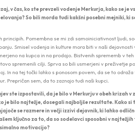
aj, v čas, ko ste prevzeli vodenje Merkurja, kako se je v
delovanja? So bili morda tudi kakšni posebni mejniki, ki
ih principih. Pomembna se mi zdi samoiniciativnost ljudi, s
anju. Smisel vodenja in kulture mora biti v naši dejavnosti
erjeno na kupca in na prodajo. Bistvenih sprememb v teh l
ovo spremenili cilji. Sprva so bili usmerjeni v preživetje p
voj. In na tej točki lahko s ponosom povem, da se to odraža 
r. Prepričan sem, da to zaznajo tudi naši kupci.
ev ste izpostavili, da je bilo v Merkurju v obeh krizah v 
ko je bilo najtežje, dosegali najboljše rezultate. Kako si
ajoče se razmere in večji izzivi dejavnik, ki lahko odličn
ašem ključno za to, da so sodelavci sposobni v najtežjih
ksimalno motivacijo?