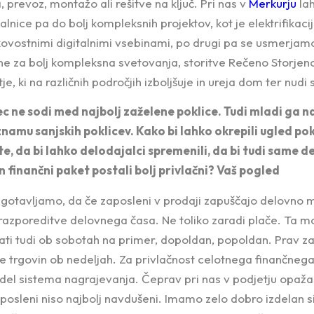
 prevoz, montažo ali rešitve na ključ. Pri nas v
Merkurju
lah
nice pa do bolj kompleksnih projektov, kot je elektrifikaci
kovostnimi digitalnimi vsebinami, po drugi pa se usmerjamo 
e za bolj kompleksna svetovanja, storitve Rečeno Storjen
e, ki na različnih področjih izboljšuje in ureja dom ter nudi s
 ne sodi med najbolj zaželene poklice. Tudi mladi ga n
znamu sanjskih poklicev. Kako bi lahko okrepili ugled po
e, da bi lahko delodajalci spremenili, da bi tudi same d
 finančni paket postali bolj privlačni? Vaš pogled
ugotavljamo, da če zaposleni v prodaji zapuščajo delovno
zporeditve delovnega časa. Ne toliko zaradi plače. Ta mor
ati tudi ob sobotah na primer, dopoldan, popoldan. Prav zat
e trgovin ob nedeljah. Za privlačnost celotnega finančneg
ni del sistema nagrajevanja. Čeprav pri nas v podjetju opaž
posleni niso najbolj navdušeni. Imamo zelo dobro izdelan 