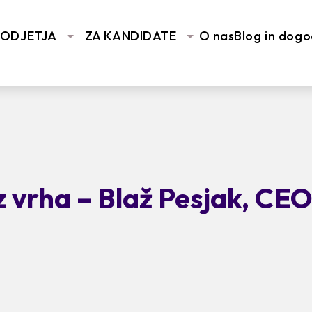
PODJETJA
ZA KANDIDATE
O nas
Blog in dogo
z vrha – Blaž Pesjak, CE