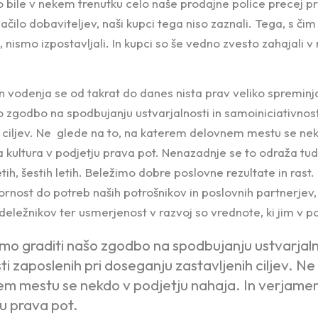
o bile v nekem trenutku celo naše prodajne police precej 
ačilo dobaviteljev, naši kupci tega niso zaznali. Tega, s či
nismo izpostavljali. In kupci so še vedno zvesto zahajali v
in vodenja se od takrat do danes nista prav veliko spreminj
 zgodbo na spodbujanju ustvarjalnosti in samoiniciativnost
 ciljev. Ne glede na to, na katerem delovnem mestu se nek
 kultura v podjetju prava pot. Nenazadnje se to odraža tudi
tih, šestih letih. Beležimo dobre poslovne rezultate in rast.
nost do potreb naših potrošnikov in poslovnih partnerjev
 deležnikov ter usmerjenost v razvoj so vrednote, ki jim v p
o graditi našo zgodbo na spodbujanju ustvarjalno
ti zaposlenih pri doseganju zastavljenih ciljev. Ne
m mestu se nekdo v podjetju nahaja. In verjamem
ju prava pot.