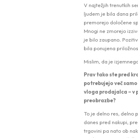
V najtežjih trenutkih s
ljudem je bila dana pril
premorejo določene spo
Mnogi ne zmorejo izzivov
je bilo zaupano. Pozitiv
bila ponujena priložnos
Mislim, da je izjemneg
Prav tako ste pred kra
potrebujejo več samo
vloga prodajalca – v 
preobrazbe?
To je delno res, delno
danes pred nakupi, pred
trgovini pa nato ob nak