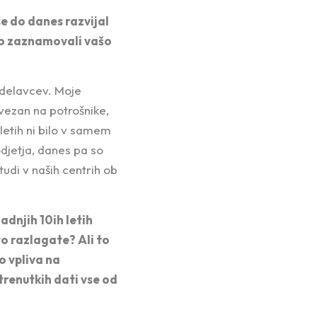
se do danes razvijal
 so zaznamovali vašo
odelavcev. Moje
 vezan na potrošnike,
etih ni bilo v samem
odjetja, danes pa so
tudi v naših centrih ob
zadnjih 10ih letih
 to razlagate? Ali to
o vpliva na
 trenutkih dati vse od