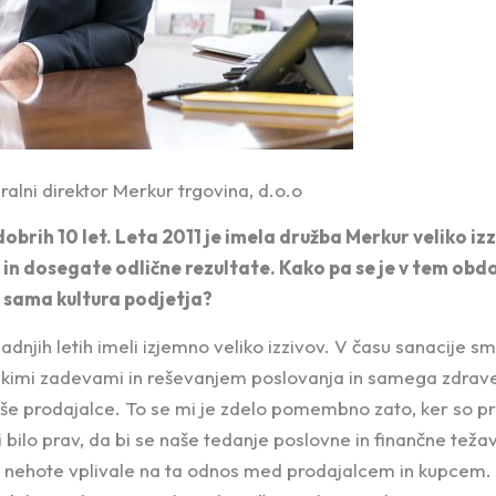
alni direktor Merkur trgovina, d.o.o
dobrih 10 let. Leta 2011 je imela družba Merkur veliko izz
n dosegate odlične rezultate. Kako pa se je v tem obd
 sama kultura podjetja?
zadnjih letih imeli izjemno veliko izzivov. V času sanacije s
skimi zadevami in reševanjem poslovanja in samega zdrave
e prodajalce. To se mi je zdelo pomembno zato, ker so pr
 bi bilo prav, da bi se naše tedanje poslovne in finančne te
i nehote vplivale na ta odnos med prodajalcem in kupcem. 