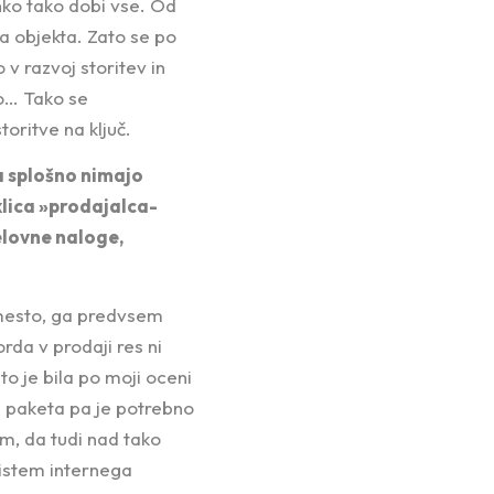
ko tako dobi vse. Od
ja objekta. Zato se po
v razvoj storitev in
o… Tako se
toritve na ključ.
a splošno nimajo
klica »prodajalca-
elovne naloge,
 mesto, ga predvsem
da v prodaji res ni
o je bila po moji oceni
a paketa pa je potrebno
am, da tudi nad tako
sistem internega