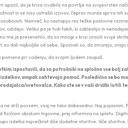
em opazil, da je kriza izvabila na površje na svojevrsten nač
ožnost in se niso ustrašili izzivov, čeprav morda sprva niti 
sobnosti. Namreč, ko nastopijo res težke poslovne razmere
, odidejo. Veliko pa je tudi takih, ki zablestijo in nenadeja
no me je presenetilo, da so mnogi v krizi izrazili svoje skrite
t, so dali najboljše od sebe. Spoznali so, da zmorejo, znajo 
a pomena pri vodenju, da svojim ljudem zaupaš.
tkim izpostavili, da so potrošniki na splošno vse bolj za
 izdelkov, ampak zahtevajo pomoč. Posledično se bo mo
prodajalca/svetovalca. Kako ste se v vaši družbi lotili 
 pa ne drži povsem, vsaj ne tako dobesedno. Naj pojasnim. 
 fizičnim obiskom trgovine, prej informira na spletu. Digit
upu izdelka največkrat išče dodatne storitve. Išče storitve,