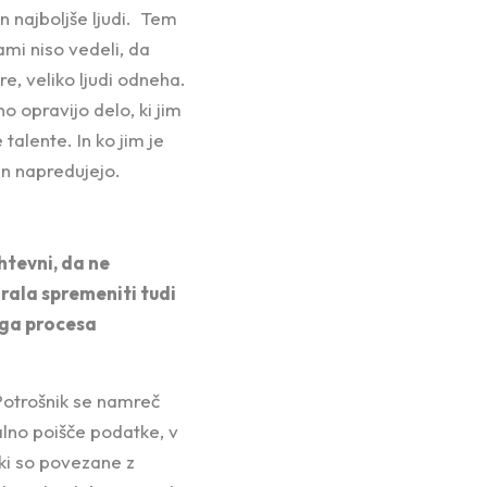
in najboljše ljudi. Tem
sami niso vedeli, da
, veliko ljudi odneha.
no opravijo delo, ki jim
 talente. In ko jim je
in napredujejo.
htevni, da ne
rala spremeniti tudi
tega procesa
Potrošnik se namreč
alno poišče podatke, v
 ki so povezane z