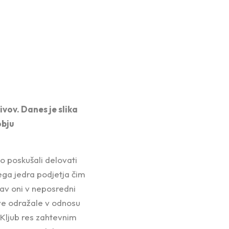
ivov. Danes je slika
obju
mo poskušali delovati
ga jedra podjetja čim
av oni v neposredni
žave odražale v odnosu
Kljub res zahtevnim