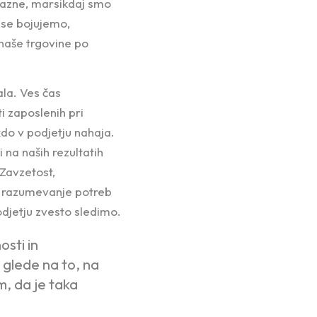
prazne, marsikdaj smo
m se bojujemo,
 naše trgovine po
ala. Ves čas
i zaposlenih pri
do v podjetju nahaja.
 na naših rezultatih
 Zavzetost,
, razumevanje potreb
odjetju zvesto sledimo.
sti in
 glede na to, na
, da je taka