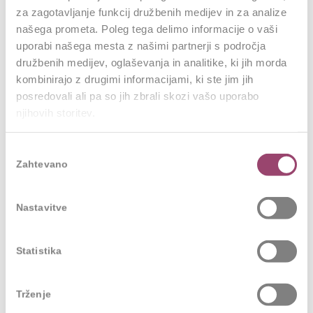
poslovanja.
za zagotavljanje funkcij družbenih medijev in za analize
našega prometa. Poleg tega delimo informacije o vaši
Avtentično vodenje z zgledom
uporabi našega mesta z našimi partnerji s področja
družbenih medijev, oglaševanja in analitike, ki jih morda
Vloga voditelja je ključna pri sprejemanju sprememb v
kombinirajo z drugimi informacijami, ki ste jim jih
organizacijski kulturi. Prizadeva si ohranjati dobro v
posredovali ali pa so jih zbrali skozi vašo uporabo
obstoječem sistemu, hkrati pa vpeljuje nove elemente
njihovih storitev.
na občuten način.
Vodenje z zgledom se morda sliši
kot floskula, a ima velik vpliv na zaposlene, ki se
Izbira
zgledujejo po voditeljih
. Pravi vodja ustvarja
Zahtevano
soglasja
pozitiven odnos do novosti, počasi gradi zaupanje
sodelavcev ter jim zagotavlja avtonomijo in jasno
Nastavitve
vizijo organizacijskih ciljev.
Raziskava
National Bureau of Economic
Statistika
Research
navaja, da
kar 85 % CEO in CFO verjame,
da nezdrava kultura vodi k neetičnemu vedenju
.
Trženje
Devet od desetih CFO verjame, da bi izboljšanje