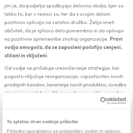
jim je, da podjetja spodbujajo delovna okolja, kjer so
lahko to, kar v resnici so, ter da s svojim delom
pozitivno vplivajo na celotno družbo. Želijo imeti
občutek, da je njihovo delo pomembno in da vplivajo
na pozitivne spremembe znotraj organizacije.
Pravi
vodja omogoča, da se zaposleni počutijo cenjeni,
slišani in vključeni
.
Od vodje se pričakuje uresničevanje strategije, kar
pogosto vključuje reorganizacije, vzpostavitev novih
prodajnih kanalov, lansiranje novih produktov, izvedbo
akvizicij in podobno. Obremenitve so velike, a vodja
ve, da je pospeševanje procesov možno le ob zavzetih
in motiviranih ekipah. Ključno je, kako zagotoviti, da
bodo ljudje zaupali odločitvam vodstva, tekli še eno
Ta spletna stran vsebuje piškotke
ekstra miljo in ob tem uživali, tudi v težkih trenutkih
Piškotke uporabljamo za prilagoditev vsebin in oglasov,