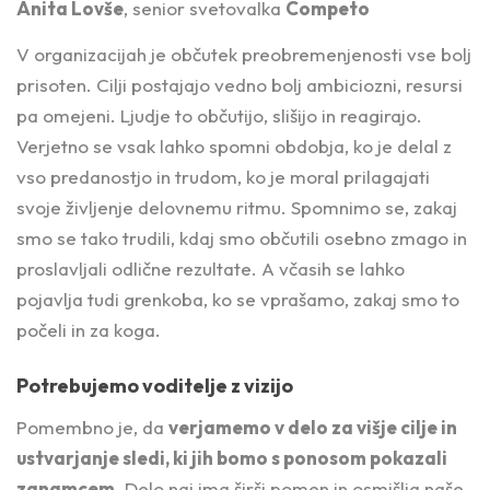
Anita Lovše
, senior svetovalka
Competo
V organizacijah je občutek preobremenjenosti vse bolj
prisoten. Cilji postajajo vedno bolj ambiciozni, resursi
pa omejeni. Ljudje to občutijo, slišijo in reagirajo.
Verjetno se vsak lahko spomni obdobja, ko je delal z
vso predanostjo in trudom, ko je moral prilagajati
svoje življenje delovnemu ritmu. Spomnimo se, zakaj
smo se tako trudili, kdaj smo občutili osebno zmago in
proslavljali odlične rezultate. A včasih se lahko
pojavlja tudi grenkoba, ko se vprašamo, zakaj smo to
počeli in za koga.
Potrebujemo voditelje z vizijo
Pomembno je, da
verjamemo v delo za višje cilje in
ustvarjanje sledi, ki jih bomo s ponosom pokazali
zanamcem
. Delo naj ima širši pomen in osmišlja naše