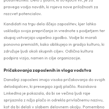
pravega vodjo navdih, ki rojeva nove priložnosti za
razcvet potencialov.
Kandidati na trgu dela iščejo zaposlitev, kjer lahko
uskladijo svoja prepričanja in vrednote s podjetjem ter
skupaj ustvarjajo uspešno zgodbo. Vodje bi morali
ponovno premisliti, kako oblikujejo in gradijo kulturo, ki
združuje ljudi okoli skupnih ciljev. Odlična kultura
podpira vizijo, namen in cilje organizacije.
Pričakovanja zaposlenih in vloga vodstva
Današnji zaposleni imajo visoka pričakovanja do svojih
delodajalcev, ki presegajo zgolj plačilo. Raziskava
LinkedIna je pokazala, da bi se večina ljudi raje
sprijaznila z nižjo plačo in odrekla privlačnemu nazivu,
kot da bi delali v slabem delovnem okolju. Pomembno