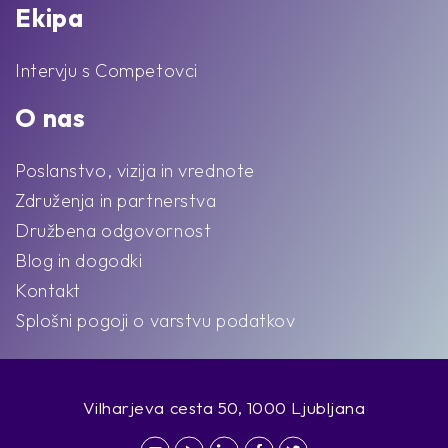
Ekipa
Intervju s Competovci
O nas
Poslanstvo, vizija in vrednote
Združenja in partnerstva
Družbena odgovornost
Blog in dogodki
Kontakt
Splošni pogoji o varstvu podatkov
Vilharjeva cesta 50, 1000 Ljubljana