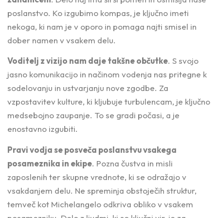
poslanstvo. Ko izgubimo kompas, je ključno imeti
nekoga, ki nam je v oporo in pomaga najti smisel in
dober namen v vsakem delu.
Voditelj z vizijo nam daje takšne občutke
. S svojo
jasno komunikacijo in načinom vodenja nas pritegne k
sodelovanju in ustvarjanju nove zgodbe. Za
vzpostavitev kulture, ki kljubuje turbulencam, je ključno
medsebojno zaupanje. To se gradi počasi, a je
enostavno izgubiti.
Pravi vodja se posveča poslanstvu vsakega
posameznika in ekipe
. Pozna čustva in misli
zaposlenih ter skupne vrednote, ki se odražajo v
vsakdanjem delu. Ne spreminja obstoječih struktur,
temveč kot Michelangelo odkriva obliko v vsakem
posamezniku. Delo z ljudmi, ki so ključni vir, je za