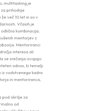
o, multitasking je
 za prihodnje
že več 10 let in so v
udarnosti. Včasih je
ko odlična kombinacija.
zkušenih mentorjev z
 obzorja. Mentoriranci
dročja interesa ali
a se srečanja izvajajo
teten odnos, ki temelji
a iz vodstvenega kadra
torja in mentoriranca,
 pod okrilje za
ormalno od
lni vključitvi v novo