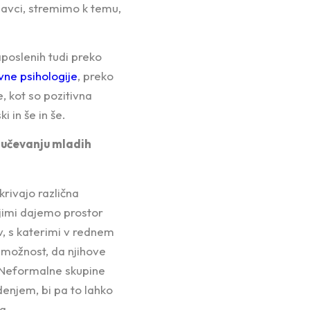
lavci, stremimo k temu,
aposlenih tudi preko
vne psihologije
, preko
, kot so pozitivna
 in še in še.
ljučevanju mladih
rivajo različna
njimi dajemo prostor
, s katerimi v rednem
 možnost, da njihove
. Neformalne skupine
odenjem, bi pa to lahko
a.