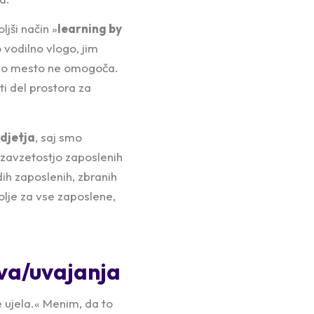
jši način »
learning by
 vodilno vlogo, jim
vno mesto ne omogoča.
i del prostora za
odjetja
, saj smo
z zavzetostjo zaposlenih
ih zaposlenih, zbranih
kolje za vse zaposlene,
tva/uvajanja
 ujela.« Menim, da to