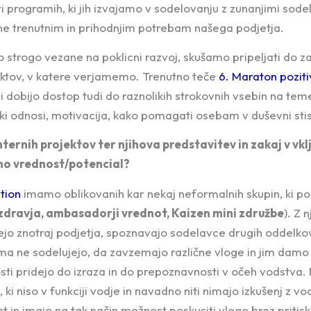
i programih, ki jih izvajamo v sodelovanju z zunanjimi sode
ene trenutnim in prihodnjim potrebam našega podjetja.
so strogo vezane na poklicni razvoj, skušamo pripeljati do z
ektov, v katere verjamemo. Trenutno teče
6. Maraton poziti
 dobijo dostop tudi do raznolikih strokovnih vsebin na teme
i odnosi, motivacija, kako pomagati osebam v duševni stiski
ternih projektov ter njihova predstavitev in zakaj v vk
o vrednost/potencial?
tion
imamo oblikovanih kar nekaj neformalnih skupin, ki pok
zdravja, ambasadorji vrednot, Kaizen mini združbe
). Z 
jo znotraj podjetja, spoznavajo sodelavce drugih oddelkov
a ne sodelujejo, da zavzemajo različne vloge in jim damo
ti pridejo do izraza in do prepoznavnosti v očeh vodstva
 ki niso v funkciji vodje in navadno niti nimajo izkušenj z v
ot in imajo na tak način možnost poskusiti vlogo brez pritisk