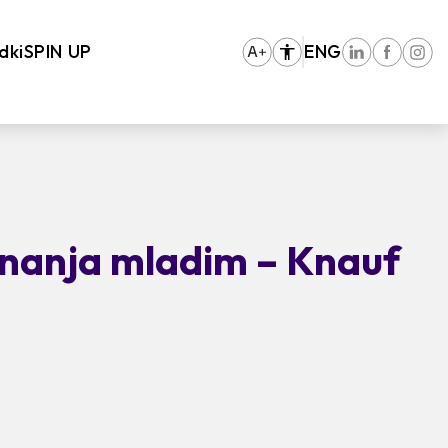
dki
SPIN UP
ENG
znanja mladim – Knauf