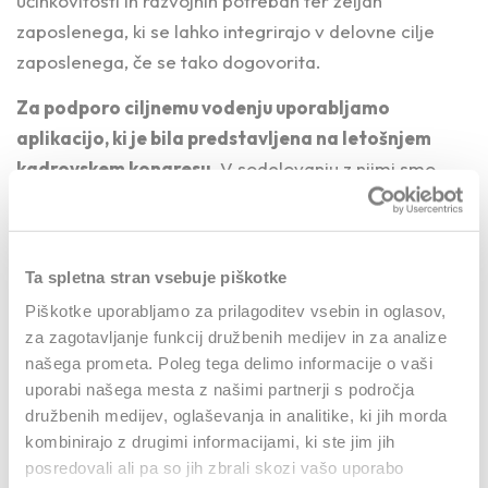
učinkovitosti in razvojnih potrebah ter željah
zaposlenega, ki se lahko integrirajo v delovne cilje
zaposlenega, če se tako dogovorita.
Za podporo ciljnemu vodenju uporabljamo
aplikacijo, ki je bila predstavljena na letošnjem
kadrovskem kongresu.
V sodelovanju z njimi smo
postavili sistem osebnih poslovnih načrtov, ki je
sestavljen iz treh ciljnih področij; finančnih ciljev,
delovnih ciljev ter mehkih ciljev. Vsako področje ima
Ta spletna stran vsebuje piškotke
definirano utež, ki je odvisna od tega v katerem
Piškotke uporabljamo za prilagoditev vsebin in oglasov,
sektorju je delavec zaposlen; najvišjo težo finančnih
za zagotavljanje funkcij družbenih medijev in za analize
ciljev imajo zaposleni komercialnega področja,
našega prometa. Poleg tega delimo informacije o vaši
zaposleni v administrativnih funkcijah pa imajo manjši
uporabi našega mesta z našimi partnerji s področja
vpliv na finančne rezultate, posledično je utež
družbenih medijev, oglaševanja in analitike, ki jih morda
finančnih ciljev minimalna ali celo izključena. Pri
kombinirajo z drugimi informacijami, ki ste jim jih
posredovali ali pa so jih zbrali skozi vašo uporabo
direktorjih sektorjev in vodij so cilji uteženi na osnovi