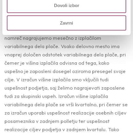
izjemno pomembno, saj želimo graditi organizacijsko
Dovoli izbor
kulturo, ki podpira vzajemnost in dialog.
Doseganje ciljev zaposlenih pa spodbujamo tudi z
Zavrni
nagrajevanjem.
Uspešnost posameznika v Salusu
namreč nagrajujemo mesečno z izplačilom
variabilnega dela plače. Vsako delovno mesto ima
vnaprej določen odstotek variabilnega dela plače, pri
čemer je višina izplačila odvisna od tega, kako
uspešno je zaposleni dosegel oziroma presegel svoje
cilje. V izračun višine izplačila smo vključili tudi
uspešnost podjetja, saj želimo nagrajevati zaposlene
tudi za skupinski uspeh. Izračun višine izplačila
variabilnega dela plače se vrši kvartalno, pri čemer se
za izračun uporabi uspešnost realizacije osebnih ciljev
posameznika v zadnjem polletju ter uspešnost
realizacije ciljev podjetja v zadnjem kvartalu. Tako