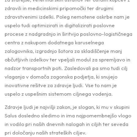
zdravili in medicinskimi pripomočki ter drugimi
zdravstvenimi izdelki. Poleg nemotene oskrbe nam je
uspelo tudi optimizirati in digitalizirati poslovne
procese z nadgradnjo in širitvijo poslovno-logističnega
centra z nakupom dodatnega karuselnega
zalogovnika, izgradnjo šotora za skladiščenje manj
občutljivih izdelkov ter vpeljali modul za spremljavo in
nadzor transportnih poti. Zasledovali pa smo tudi cilj
vlaganja v domača zagonska podjetja, ki snujejo
inovativne rešitve za zdravje ljudi. Vse to nam je
uspelo z uspešnim sistemom ciljnega vodenja.
Zdravje ljudi je najvišji zakon, je slogan, ki mu v skupini
Salus dosledno sledimo in ima najpomembnejšo vlogo
in vodilo pri naših dnevnih nalogah in ciljih ter seveda
pri določanju naših strateških ciljev.