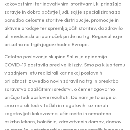
kakovostnimi ter inovativnimi storitvami, ki prinašajo
zdravje in dobro počutje ljudi, saj je specializirana za
ponudbo celostne storitve distribucije, promocije in
aktivne prodaje ter spremljajočih storitev, da zdravilo
ali medicinski pripomoček pride na trg. Regionalno je
prisotna na trgih jugovzhodne Evrope.
Celotno poslovanje skupine Salus je epidemija
COVID-19 postavila pred velik izziv. Smo pa kljub temu
v zadnjem letu realizirali kar nekaj poslovnih
priložnosti z uvedbo novih zdravil na trg in preskrbo
zdravstva z zaščitnimi sredstvi, o čemer zgovorno
pričajo tudi poslovni rezultati. Da nam je to uspelo,
smo morali tudi v težkih in negotovih razmerah
zagotavljati kakovostno, učinkovito in nemoteno
oskrbo lekarn, bolnišnic, zdravstvenih domov, domov
za starejše, veterinarskih ustanov ter ostalih kupcev z