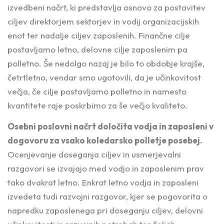
izvedbeni načrt, ki predstavlja osnovo za postavitev
ciljev direktorjem sektorjev in vodij organizacijskih
enot ter nadalje ciljev zaposlenih. Finančne cilje
postavljamo letno, delovne cilje zaposlenim pa
polletno. Še nedolgo nazaj je bilo to obdobje krajše,
četrtletno, vendar smo ugotovili, da je učinkovitost
večja, če cilje postavljamo polletno in namesto
kvantitete raje poskrbimo za še večjo kvaliteto.
Osebni poslovni načrt določita vodja in zaposleni v
dogovoru za vsako koledarsko polletje posebej.
Ocenjevanje doseganja ciljev in usmerjevalni
razgovori se izvajajo med vodjo in zaposlenim prav
tako dvakrat letno. Enkrat letno vodja in zaposleni
izvedeta tudi razvojni razgovor, kjer se pogovorita o
napredku zaposlenega pri doseganju ciljev, delovni