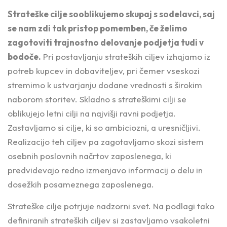
Strateške cilje sooblikujemo skupaj s sodelavci, saj
se nam zdi tak pristop pomemben, če želimo
zagotoviti trajnostno delovanje podjetja tudi v
bodoče.
Pri postavljanju strateških ciljev izhajamo iz
potreb kupcev in dobaviteljev, pri čemer vseskozi
stremimo k ustvarjanju dodane vrednosti s širokim
naborom storitev. Skladno s strateškimi cilji se
oblikujejo letni cilji na najvišji ravni podjetja.
Zastavljamo si cilje, ki so ambiciozni, a uresničljivi.
Realizacijo teh ciljev pa zagotavljamo skozi sistem
osebnih poslovnih načrtov zaposlenega, ki
predvidevajo redno izmenjavo informacij o delu in
dosežkih posameznega zaposlenega.
Strateške cilje potrjuje nadzorni svet. Na podlagi tako
definiranih strateških ciljev si zastavljamo vsakoletni