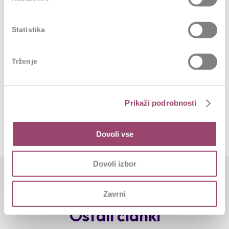
formalni, sporočajo, da razvoj ni pomemben. Če so
resnični, odprti in vodeni s strani vodij, ki zmorejo in
Statistika
želijo poslušati, pa postanejo most med tem, kar
posameznik želi postati, in tem, kar organizacija
Trženje
potrebuje.
Potrebujete podporo na področju vzpostavitve
razvojnih pogovorov? Stopite z nami v stik
Prikaži podrobnosti
office@competo.si
Dovoli vse
Dovoli izbor
Zavrni
Ostali članki