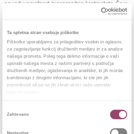
pa vodi v površnost. In nenazadnje, kontinuiteto. Če je
razvojni pogovor en sam trenutek v letu, ga zaposleni
jemljejo kot formalnost. Če pa je del vsakdanjih
odnosov, postane naravno orodje rasti.
Ta spletna stran vsebuje piškotke
Piškotke uporabljamo za prilagoditev vsebin in oglasov,
Od besed k dejanjem
za zagotavljanje funkcij družbenih medijev in za analize
Ko je razvojni pogovor izveden premišljeno, ne ostane
našega prometa. Poleg tega delimo informacije o vaši
le pri besedah. Cilji dobijo nosilce. Dogovori
uporabi našega mesta z našimi partnerji s področja
družbenih medijev, oglaševanja in analitike, ki jih morda
postanejo dejanja. Zaposleni začuti, da ga podjetje
kombinirajo z drugimi informacijami, ki ste jim jih
vidi, sliši in da mu želi pomagati razvijati njegov
posredovali ali pa so jih zbrali skozi vašo uporabo
potencial. Vzpostavi se strateški element, ki
njihovih storitev.
neposredno vpliva na zavzetost, zadržanje kadrov in
dolgoročni uspeh podjetja.
Izbira
Zahtevano
soglasja
Ogledalo kulture podjetja
Razvojni pogovori so ogledalo kulture. Če so površni in
Nastavitve