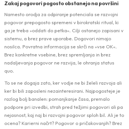
Zakaj pogovori pogosto obstanejo na površini
Namesto orodja za odpiranje potenciala se razvojni
pogovor prepogosto spremeni v birokratski ritual, ki
ga je treba »oddati do petka«. Cilji ostanejo zapisani v
sistemu, a brez prave uporabe. Dogovori nimajo
nosilca. Povratna informacija se skrči na »vse OK«.
Brez konkretne vsebine, brez spremljanja in brez
nadaljevanja pogovor ne razvija, le ohranja status
quo.
To se ne dogaja zato, ker vodje ne bi želeli razvoja ali
ker bi bili zaposleni nezainteresirani. Najpogosteje je
razlog bolj banalen: pomanjkanje časa, premalo
podpore pri izvedbi, strah pred težjimi pogovori ali pa
nejasnost, kaj naj bi razvojni pogovor sploh bil. Ali je to
ocena? Karierni načrt? Pogovor o pričakovanjih? Brez