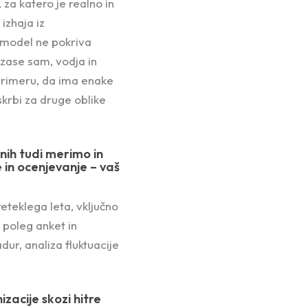
 za katero je realno in
izhaja iz
h model ne pokriva
 zase sam, vodja in
 primeru, da ima enake
krbi za druge oblike
nih tudi merimo in
 in ocenjevanje – vaš
reteklega leta, vključno
 poleg anket in
ur, analiza fluktuacije
zacije skozi hitre