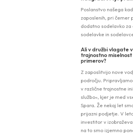
Poslanstvo našega kad
zaposlenih, pri čemer 
dodatno sodelavko za d
sodelavke in sodelavce
Ali v družbi vlagate 
trajnostno miselnost
primerov?
Z zaposlitvijo nove vod
področju. Pripravljamo 
v različne trajnostne i
službo«, kjer je med vs
Spara. Že nekaj let sm
prijazni podjetje. V le
investitor v izobraževa
na to smo izjemno pon