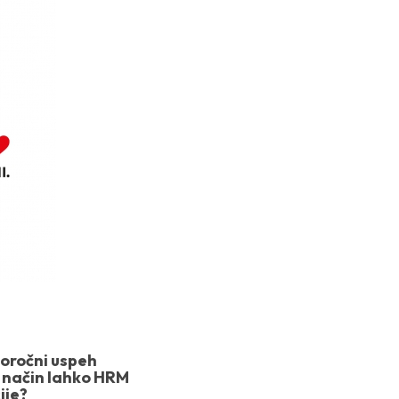
goročni uspeh
n način lahko HRM
ije?