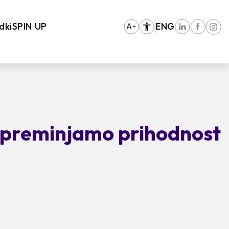
dki
SPIN UP
ENG
 spreminjamo prihodnost