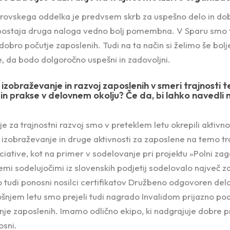
rovskega oddelka je predvsem skrb za uspešno delo in dob
postaja druga naloga vedno bolj pomembna. V Sparu smo ta
obro počutje zaposlenih. Tudi na ta način si želimo še bolj
, da bodo dolgoročno uspešni in zadovoljni.
v izobraževanje in razvoj zaposlenih v smeri trajnosti
 in prakse v delovnem okolju? Če da, bi lahko navedli 
je za trajnostni razvoj smo v preteklem letu okrepili aktivno
izobraževanje in druge aktivnosti za zaposlene na temo tra
niciative, kot na primer v sodelovanje pri projektu »Polni z
emi sodelujočimi iz slovenskih podjetij sodelovalo največ z
o tudi ponosni nosilci certifikatov Družbeno odgovoren delo
tošnjem letu smo prejeli tudi nagrado Invalidom prijazno pod
nje zaposlenih. Imamo odlično ekipo, ki nadgrajuje dobre pra
osni.