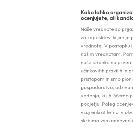
Kako lahko organizac
ocenjujete, ali kandi
Naše vrednote so prija
za zaposlitev, ki jim j
vrednote. V postopku i
našim vrednotam. Pomem
naše stranke na prvem 
učinkovitih pravilih in
pristopom in smo pionir
gospodarstvo, odzivamo
vedenja, ki jih iščemo 
podjetju. Poleg ocenje
vsaj enkrat letno, v ok
skrbimo vsakodnevno i