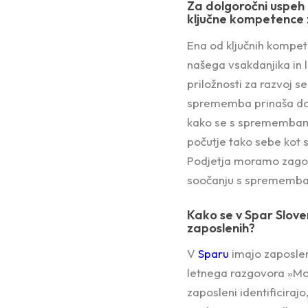
Za dolgoročni uspeh 
ključne kompetence 
Ena od ključnih kompe
našega vsakdanjika in l
priložnosti za razvoj se
sprememba prinaša dolo
kako se s spremembami
počutje tako sebe kot s
Podjetja moramo zagota
soočanju s sprememba
Kako se v Spar Sloven
zaposlenih?
V
Sparu
imajo zaposleni
letnega razgovora »Moji
zaposleni identificiraj