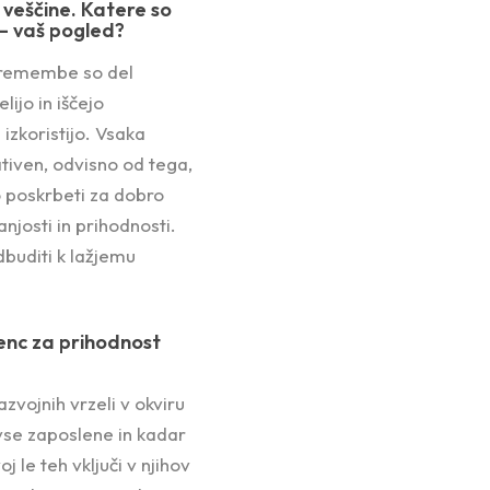
 veščine. Katere so
– vaš pogled?
premembe so del
ijo in iščejo
 izkoristijo. Vsaka
tiven, odvisno od tega,
 poskrbeti za dobro
njosti in prihodnosti.
dbuditi k lažjemu
tenc za prihodnost
zvojnih vrzeli v okviru
 vse zaposlene in kadar
 le teh vključi v njihov