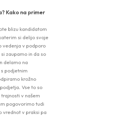
ja? Kako na primer
ote blizu kandidatom
katerim si delijo svoje
jo vedenja v podporo
 si zaupamo in da so
in delamo na
o s podjetnim
 podpiramo krožno
podjetja. Vse to so
k trajnosti v našem
tam pogovorimo tudi
jo vrednot v praksi pa