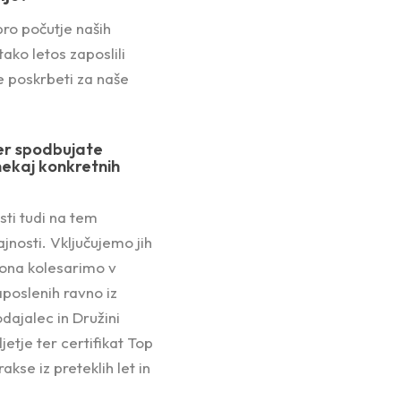
ro počutje naših
ko letos zaposlili
e poskrbeti za naše
 ter spodbujate
nekaj konkretnih
sti tudi na tem
jnosti. Vključujemo jih
agona kolesarimo v
aposlenih ravno iz
dajalec in Družini
jetje ter certifikat Top
kse iz preteklih let in