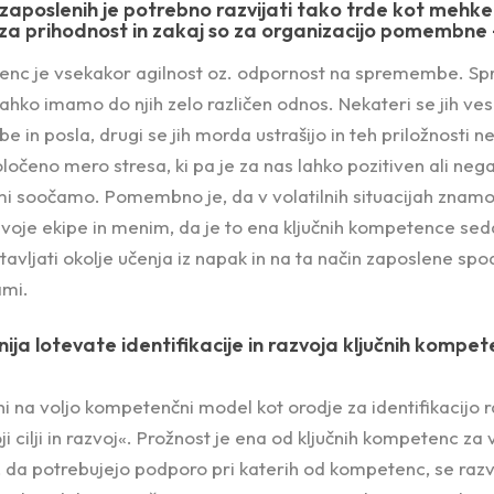
zaposlenih je potrebno razvijati tako trde kot mehke
za prihodnost in zakaj so za organizacijo pomembne 
tenc je vsekakor agilnost oz. odpornost na spremembe. S
ahko imamo do njih zelo različen odnos. Nekateri se jih vesel
be in posla, drugi se jih morda ustrašijo in teh priložnosti ne
čeno mero stresa, ki pa je za nas lahko pozitiven ali nega
 soočamo. Pomembno je, da v volatilnih situacijah znamo
voje ekipe in menim, da je to ena ključnih kompetence seda
vljati okolje učenja iz napak in na ta način zaposlene spo
mi.
ija lotevate identifikacije in razvoja ključnih kompe
 na voljo kompetenčni model kot orodje za identifikacijo ra
 cilji in razvoj«. Prožnost je ena od ključnih kompetenc za
o, da potrebujejo podporo pri katerih od kompetenc, se razvoj