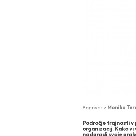
Pogovor z
Moniko Ter
Področje trajnosti 
organizacij. Kako vi
nadgradi svoje praks