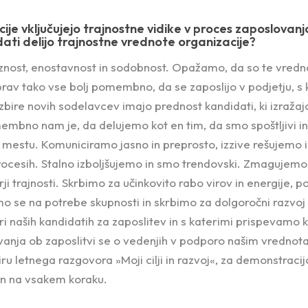
ije vključujejo trajnostne vidike v proces zaposlovan
dati delijo trajnostne vrednote organizacije?
znost, enostavnost in sodobnost. Opažamo, da so te vredn
e prav tako vse bolj pomembno, da se zaposlijo v podjetju, s 
zbire novih sodelavcev imajo prednost kandidati, ki izraža
bno nam je, da delujemo kot en tim, da smo spoštljivi in
mestu. Komuniciramo jasno in preprosto, izzive rešujemo 
 procesih. Stalno izboljšujemo in smo trendovski. Zmagujem
ji trajnosti. Skrbimo za učinkovito rabo virov in energije,
 se na potrebe skupnosti in skrbimo za dolgoročni razvoj 
pri naših kandidatih za zaposlitev in s katerimi prispevamo 
vanja ob zaposlitvi se o vedenjih v podporo našim vredno
viru letnega razgovora »Moji cilji in razvoj«, za demonstraci
n na vsakem koraku.