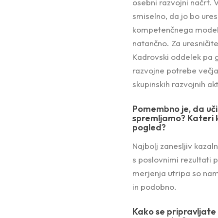
osebni razvojni načrt. 
smiselno, da jo bo uresn
kompetenčnega modela, 
natančno. Za uresničite
Kadrovski oddelek pa g
razvojne potrebe večja
skupinskih razvojnih akt
Pomembno je, da učin
spremljamo? Kateri k
pogled?
Najbolj zanesljiv kazaln
s poslovnimi rezultati 
merjenja utripa so nam
in podobno.
Kako se pripravljate