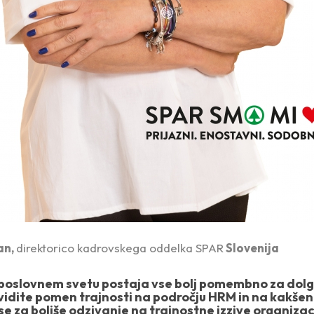
an,
direktorico kadrovskega oddelka SPAR
Slovenija
v poslovnem svetu postaja vse bolj pomembno za dol
 vidite pomen trajnosti na področju HRM in na kakše
e za boljše odzivanje na trajnostne izzive organizac