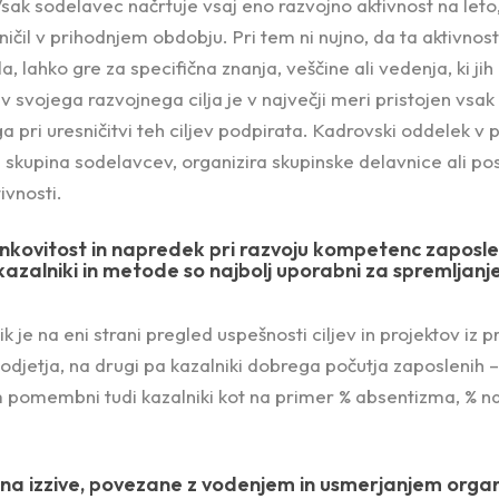
Vsak sodelavec načrtuje vsaj eno razvojno aktivnost na leto,
ičil v prihodnjem obdobju. Pri tem ni nujno, da ta aktivnost 
lahko gre za specifična znanja, veščine ali vedenja, ki ji
v svojega razvojnega cilja je v največji meri pristojen vsak
a pri uresničitvi teh ciljev podpirata. Kadrovski oddelek v
 skupina sodelavcev, organizira skupinske delavnice ali pos
ivnosti.
kovitost in napredek pri razvoju kompetenc zaposle
azalniki in metode so najbolj uporabni za spremljanje
ik je na eni strani pregled uspešnosti ciljev in projektov iz p
podjetja, na drugi pa kazalniki dobrega počutja zaposlenih –
 pomembni tudi kazalniki kot na primer % absentizma, % nad
 na izzive, povezane z vodenjem in usmerjanjem organi