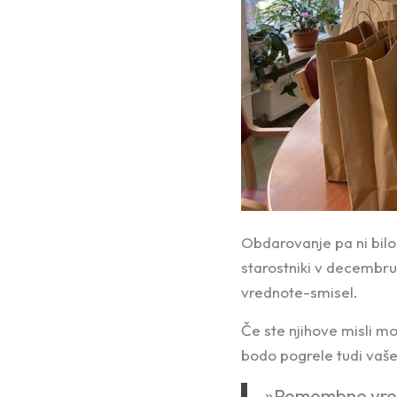
Obdarovanje pa ni bilo
starostniki v decembru 
vrednote-smisel.
Če ste njihove misli mo
bodo pogrele tudi vaše
»Pomembne vredn