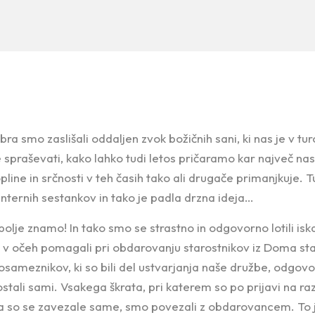
ra smo zaslišali oddaljen zvok božičnih sani, ki nas je v 
se spraševati, kako lahko tudi letos pričaramo kar največ 
pline in srčnosti v teh časih tako ali drugače primanjkuje. T
 internih sestankov in tako je padla drzna ideja…
jbolje znamo! In tako smo se strastno in odgovorno lotili isk
ro v očeh pomagali pri obdarovanju starostnikov iz Doma st
osameznikov, ki so bili del ustvarjanja naše družbe, odgovor
ostali sami. Vsakega škrata, pri katerem so po prijavi na razp
 pa so se zavezale same, smo povezali z obdarovancem. To 