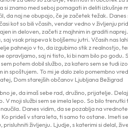
 si znamo med seboj pomagati in deliti izkušnje 
il, da naj ne obupajo, če je začetek težak. Danes
asi kot so bili včasih, vendar vedno v življenju pri
rajen in deloven, začeti z majhnim in graditi naprej
a, saj vsak prispeva k boljšemu jutri. Včasih nas la
lje pahnejo v to, da izgubimo stik z realnostjo, t
 opravljamo, saj ni tisto, ki bi nam bilo po godu.
 sem potem dobil službo, za katero sem se tudi iz
im in spoštujem. To mi je dalo zelo pomembno vre
tej, Dom starejših občanov Ljubljana Bežigrad
o je, da imaš sebe rad, družino, prijatelje. Delaj
o. V moji službi sem se imela lepo. So bilo trenutki 
o naučila. Danes vidim, da se pozablja na vrednote, 
Ko prideš v stara leta, ti samo to ostane. Imeti se
risluhniti življenju. Ljudje, s katerimi si delal, živ