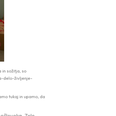
n sožitja, so
a-delo-življenje-
agamo tukaj in upamo, da
sočloveka. Zelo