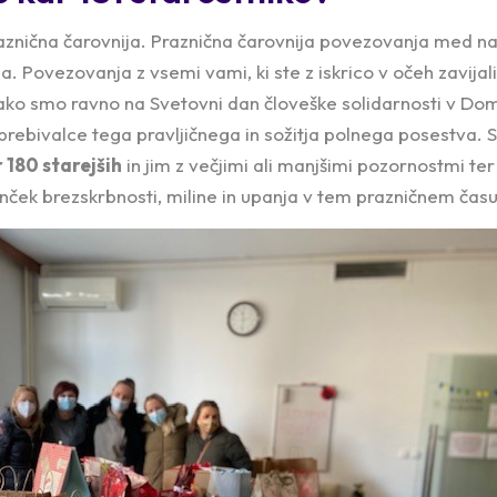
praznična čarovnija. Praznična čarovnija povezovanja med n
la. Povezovanja z vsemi vami, ki ste z iskrico v očeh zavijali 
 tako smo ravno na Svetovni dan človeške solidarnosti v Dom
e prebivalce tega pravljičnega in sožitja polnega posestva
r 180 starejših
in jim z večjimi ali manjšimi pozornostmi te
anček brezskrbnosti, miline in upanja v tem prazničnem času