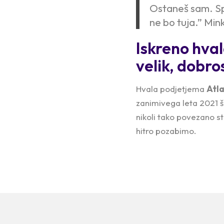
Ostaneš sam. Spo
ne bo tuja.”
Mink
Iskreno hval
velik, dobro
Hvala podjetjema
Atl
zanimivega leta 2021 še
nikoli tako povezano st
hitro pozabimo.