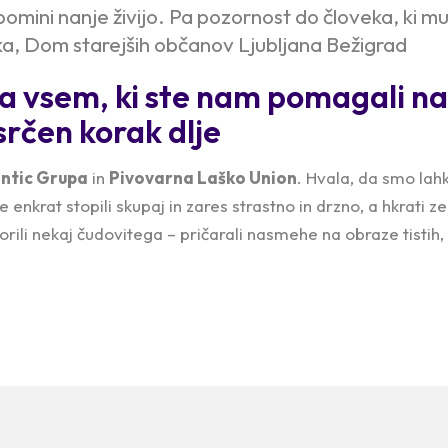
mini nanje živijo. Pa pozornost do človeka, ki mu
a, Dom starejših občanov Ljubljana Bežigrad
a vsem, ki ste nam pomagali na
srčen korak dlje
antic Grupa
in
Pivovarna Laško Union
. Hvala, da smo lah
 enkrat stopili skupaj in zares strastno in drzno, a hkrati z
orili nekaj čudovitega – pričarali nasmehe na obraze tistih,