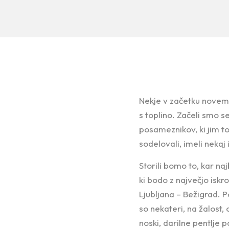
Nekje v začetku novemb
s toplino. Začeli smo 
posameznikov, ki jim to
sodelovali, imeli nekaj
Storili bomo to, kar na
ki bodo z največjo isk
Ljubljana – Bežigrad. P
so nekateri, na žalost, 
noski, darilne pentlje