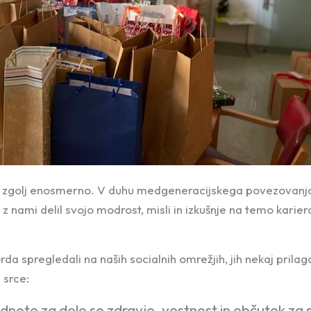
 zgolj enosmerno. V duhu medgeneracijskega povezovanja i
z nami delil svojo modrost, misli in izkušnje na temo karier
rda spregledali na naših socialnih omrežjih, jih nekaj pril
 srce:
ote za delo so zdravje, vestnost in občutek za 