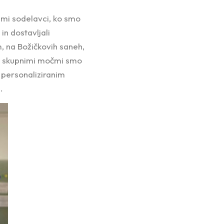
ami sodelavci, ko smo
in dostavljali
, na Božičkovih saneh,
. S skupnimi močmi smo
r personaliziranim
.