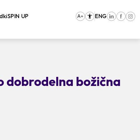
dki
SPIN UP
ENG
o dobrodelna božična