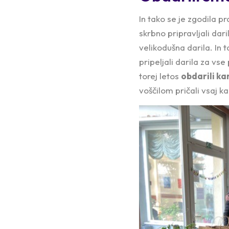
In tako se je zgodila 
skrbno pripravljali dari
velikodušna darila. In
pripeljali darila za vs
torej letos
obdarili ka
voščilom pričali vsaj k