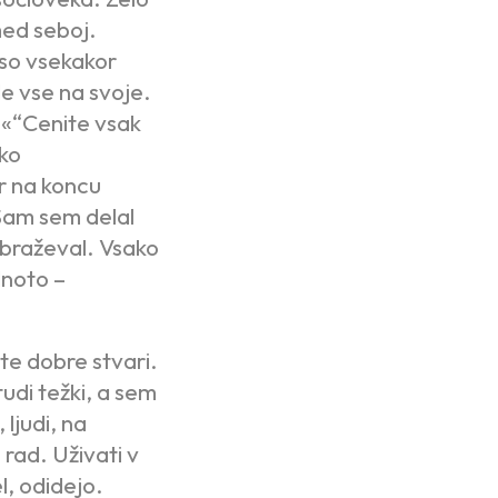
med seboj.
 so vsekakor
de vse na svoje.
.«
“Cenite vsak
hko
er na koncu
 Sam sem delal
obraževal. Vsako
dnoto –
te dobre stvari.
tudi težki, a sem
ljudi, na
 rad. Uživati v
el, odidejo.