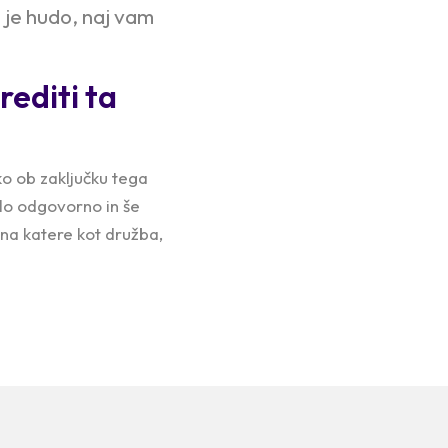
 je hudo, naj vam
rediti ta
ko ob zaključku tega
elo odgovorno in še
 na katere kot družba,