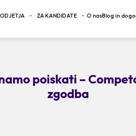
PODJETJA
ZA KANDIDATE
O nas
Blog in dogo
 znamo poiskati – Compet
zgodba