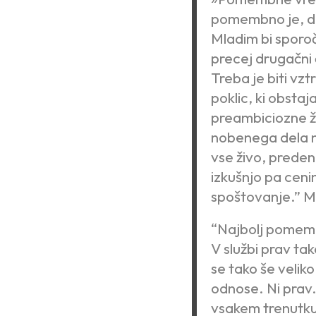
pomembno je, da
Mladim bi sporoč
precej drugačni č
Treba je biti vzt
poklic, ki obstaj
preambiciozne že
nobenega dela ne
vse živo, preden
izkušnjo pa cen
spoštovanje.”
Ma
“Najbolj pomembn
V službi prav tak
se tako še velik
odnose. Ni prav. 
vsakem trenutku, p