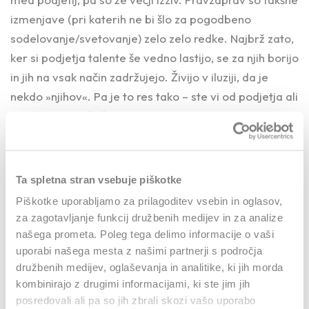
izmenjave (pri katerih ne bi šlo za pogodbeno
sodelovanje/svetovanje) zelo zelo redke. Najbrž zato,
ker si podjetja talente še vedno lastijo, se za njih borijo
in jih na vsak način zadržujejo. Živijo v iluziji, da je
nekdo »njihov«. Pa je to res tako – ste vi od podjetja ali
svoji? Vam je všeč biti last nekoga? Strah pred »krajo«
talentov v podjetjih je še vedno večji kot želja po
povezovanju. A vedno več zaposlenih, ki imajo tudi
»curity«, se počuti ujeto v zlato kletko, kar
Ta spletna stran vsebuje piškotke
avtomatično vpliva na zadovoljstvo in motivacijo. Zdi
Piškotke uporabljamo za prilagoditev vsebin in oglasov,
se, da smo prišli v status quo. No, mogoče pa le ne bo
za zagotavljanje funkcij družbenih medijev in za analize
več dolgo tako.
našega prometa. Poleg tega delimo informacije o vaši
uporabi našega mesta z našimi partnerji s področja
družbenih medijev, oglaševanja in analitike, ki jih morda
Talent Cloud
kombinirajo z drugimi informacijami, ki ste jim jih
posredovali ali pa so jih zbrali skozi vašo uporabo