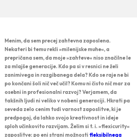
Menim, da sem precej zahtevna zaposlena.
Nekateri bi temu rekli »milenijske muhe«, a
prepričana sem, da moje »zahteve« niso značilne le
za mlajše generacije. Kdo pa si v resnici ne želi
zanimivega in razgibanega dela? Kdo se raje ne bi
po končani šoli nič več učil? Komu ni čisto nič mar za
osebni in profesionalni razvoj? Verjamem, da
takšnih ljudi ni veliko v nobeni generaciji. Hkrati pa
seveda zelo cenim tudi varnost zaposlitve, ki je
predpogoj, da lahko svojo kreativnost in ideje
sploh učinkovito razvijam. Želim si t. i. »flexicurity«
zaposlitve: po eni strani možnosti
fleksibilnega