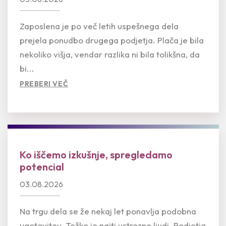
Zaposlena je po več letih uspešnega dela
prejela ponudbo drugega podjetja. Plača je bila
nekoliko višja, vendar razlika ni bila tolikšna, da
bi...
PREBERI VEČ
Ko iščemo izkušnje, spregledamo
potencial
03.08.2026
Na trgu dela se že nekaj let ponavlja podobna
ugotovitev. Težko je najti ustrezne ljudi. Podjetja