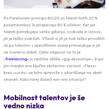
Po Paretovem principu 80/20 so talenti tistih 20 %
posameznikov, ki prispevajo 80 % učinkov. Ker pa
talenti potrebujejo veliko gibanja, svobode in izzivov,
jih je težko zadržati. Včasih si jih je tudi težko privoščiti
ali pa talentov s specifičnimi znanji primanjkuje in jih
ne moremo dobiti. Delni odgovor na to je
»
freelancing
« in različne oblike »gig-ekonomije«, ki pa
jim manjka ena ključna sestavina: varnost. »Flexy«
brez »curity« se hitro sprevrže v izkoriščanje na obeh
straneh. Kako torej doseči win-win situacijo?
Mobilnost talentov je še
vedno nizka