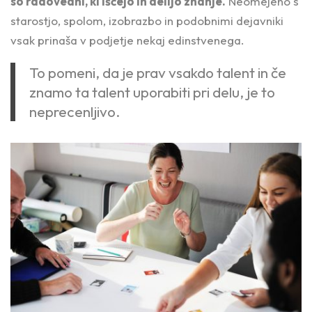
so radovedni, ki iščejo in delijo znanje.
Neomejeno s
starostjo, spolom, izobrazbo in podobnimi dejavniki
vsak prinaša v podjetje nekaj edinstvenega.
To pomeni, da je prav vsakdo talent in če
znamo ta talent uporabiti pri delu, je to
neprecenljivo.