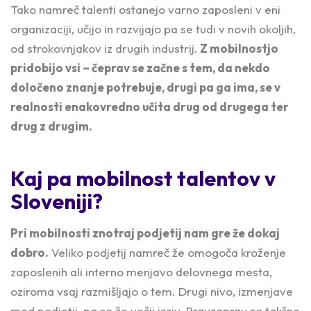
Tako namreč talenti ostanejo varno zaposleni v eni
organizaciji, učijo in razvijajo pa se tudi v novih okoljih,
od strokovnjakov iz drugih industrij.
Z mobilnostjo
pridobijo vsi – čeprav se začne s tem, da nekdo
določeno znanje potrebuje, drugi pa ga ima, se v
realnosti enakovredno učita drug od drugega ter
drug z drugim.
Kaj pa mobilnost talentov v
Sloveniji?
Pri mobilnosti znotraj podjetij nam gre že dokaj
dobro.
Veliko podjetij namreč že omogoča kroženje
zaposlenih ali interno menjavo delovnega mesta,
oziroma vsaj razmišljajo o tem. Drugi nivo, izmenjave
med podjetij, pa so že večji izziv. Pravzaprav so takšne