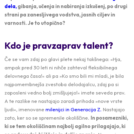
dela,
gibanja, učenja in nabiranja izkušenj, po drugi
strani pa zanesljivega vodstva, jasnih ciljev in
varnosti. Je to utopično?
Kdo je pravzaprav talent?
Če se vam zdaj po glavi plete nekaj takšnega: »Hja,
ampak pred 30 leti ni nihče zahteval fleksibilnega
delovnega časa!« ali pa »Ko smo bili mi mladi, je bila
najpomembnejša zvestoba delodajalcu, zdaj pa si
zaposleni vedno bolj zmišljujejo!« imate seveda prav.
A te razlike ne nastajajo zaradi prihoda »nove vrste
ljudi«, imenovane
milenijci in Generacija Z.
Nastajajo
zato, ker so se spremenile okoliščine.
In posamezniki,
ki se tem okoliščinam najbolj agilno prilagajajo, ki