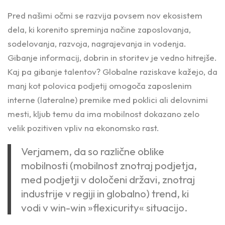
Pred našimi očmi se razvija povsem nov ekosistem
dela, ki korenito spreminja načine zaposlovanja,
sodelovanja, razvoja, nagrajevanja in vodenja.
Gibanje informacij, dobrin in storitev je vedno hitrejše.
Kaj pa gibanje talentov? Globalne raziskave kažejo, da
manj kot polovica podjetij omogoča zaposlenim
interne (lateralne) premike med poklici ali delovnimi
mesti, kljub temu da ima mobilnost dokazano zelo
velik pozitiven vpliv na ekonomsko rast.
Verjamem, da so različne oblike
mobilnosti (mobilnost znotraj podjetja,
med podjetji v določeni državi, znotraj
industrije v regiji in globalno) trend, ki
vodi v win-win »flexicurity« situacijo.