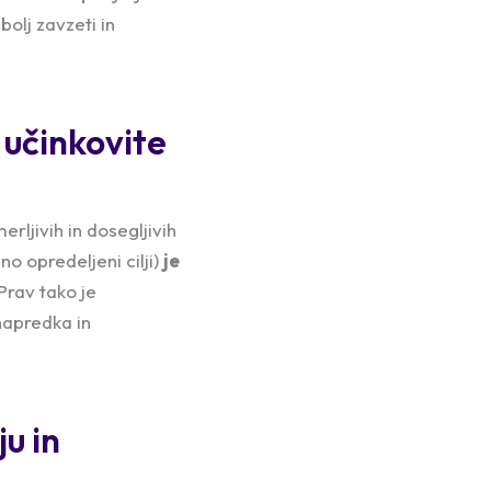
olj zavzeti in
 učinkovite
rljivih in dosegljivih
no opredeljeni cilji)
je
 Prav tako je
napredka in
u in