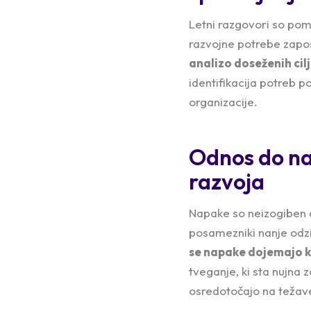
Letni razgovori so pom
razvojne potrebe zapos
analizo doseženih cilj
identifikacija potreb 
organizacije.
Odnos do na
razvoja
Napake so neizogiben 
posamezniki nanje odz
se napake dojemajo ko
tveganje, ki sta nujna 
osredotočajo na težav