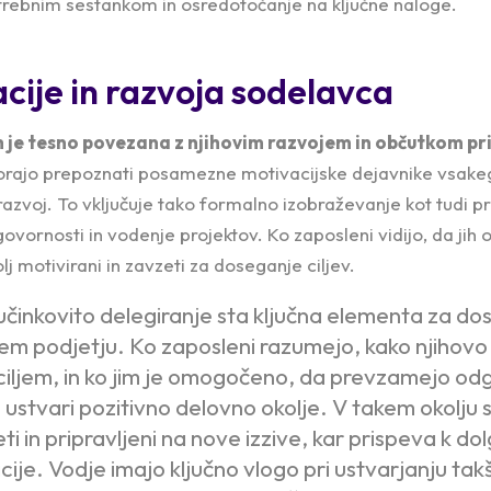
trebnim sestankom in osredotočanje na ključne naloge.
cije in razvoja sodelavca
h je tesno povezana z njihovim razvojem in občutkom pr
rajo prepoznati posamezne motivacijske dejavnike vsakeg
 razvoj. To vključuje tako formalno izobraževanje kot tudi pr
ornosti in vodenje projektov. Ko zaposleni vidijo, da jih o
lj motivirani in zavzeti za doseganje ciljev.
in učinkovito delegiranje sta ključna elementa za d
kem podjetju. Ko zaposleni razumejo, kako njihovo
ciljem, in ko jim je omogočeno, da prevzamejo od
e ustvari pozitivno delovno okolje. V takem okolju 
eti in pripravljeni na nove izzive, kar prispeva k 
ije. Vodje imajo ključno vlogo pri ustvarjanju takš