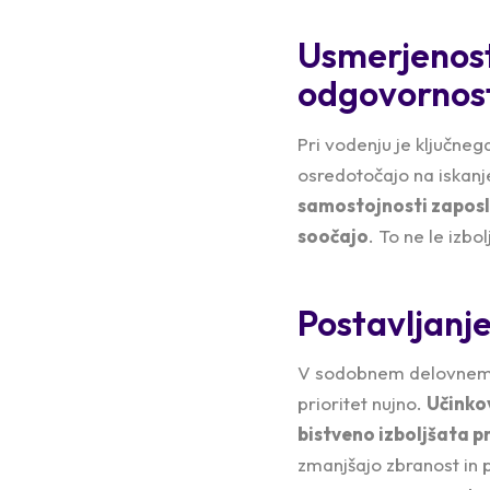
Usmerjenost 
odgovornost
Pri vodenju je ključne
osredotočajo na iskanje
samostojnosti zaposlen
soočajo
. To ne le izb
Postavljanje
V sodobnem delovnem ok
prioritet nujno.
Učinko
bistveno izboljšata p
zmanjšajo zbranost in 