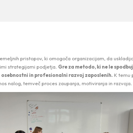
 temeljnih pristopov, ki omogoča organizacijam, da uskladi
imi strategijami podjetja.
Gre za metodo, ki ne le spodbu
osebnostni in profesionalni razvoj zaposlenih.
K temu p
renos nalog, temveč proces zaupanja, motiviranja in razvoja.