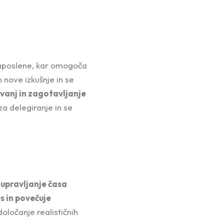
zaposlene, kar omogoča
nove izkušnje in se
ovanj in zagotavljanje
a delegiranje in se
 upravljanje časa
s in povečuje
oločanje realističnih