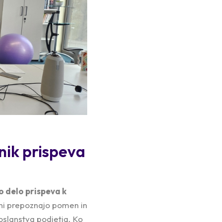
nik prispeva
o delo prispeva k
eni prepoznajo pomen in
oslanstva podjetja. Ko