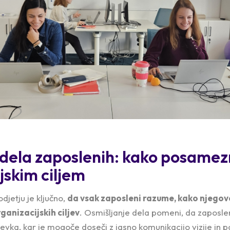
 dela zaposlenih: kako posamez
jskim ciljem
jetju je ključno,
da vsak zaposleni razume, kako njegov
ganizacijskih ciljev
. Osmišljanje dela pomeni, da zaposl
evka, kar je mogoče doseči z jasno komunikacijo vizije in p