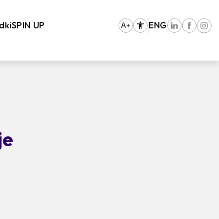
dki
SPIN UP
ENG
je