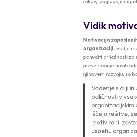
rokov, izogibanje nepo
Vidik motiva
Motivacija zaposleni
organizaciji.
Vodje mo
ponuditi priložnosti za
prevzemanje novih odgov
njihovem razvoju, so bo
Vodenje s cilji 
odličnosti v vsa
organizacijskim 
iščejo rešitve, s
motivirani, zavz
uspehu organizac