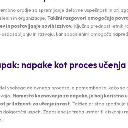
embno orodje za spremljanje delovne uspešnosti in prilagaj
lenih in organizacije.
Takšni razgovori omogočajo povra
ev in postavljanje novih izzivov.
Ključna prednost letnih r
po usposabljanju in razvoju, kar zaposlenim omogoča naprede
pak: napake kot proces učenja i
del vsakega delovnega procesa, a pomembno je, kako se or
ivajo.
Namesto kaznovanja za napake, je bolj koristno ust
t priložnosti za učenje in rast
. Takšen pristop spodbuja 
za dolgoročni uspeh. Zaposlene je treba usmeriti k iskanju 
e.