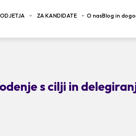
PODJETJA
ZA KANDIDATE
O nas
Blog in dogo
odenje s cilji in delegiran