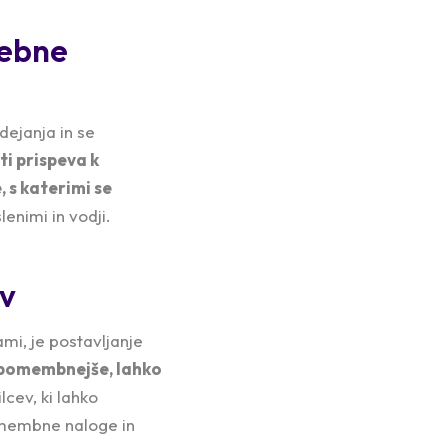
sebne
dejanja in se
i prispeva k
 s katerimi se
enimi in vodji.
ev
i, je postavljanje
ajpomembnejše, lahko
cev, ki lahko
pomembne naloge in