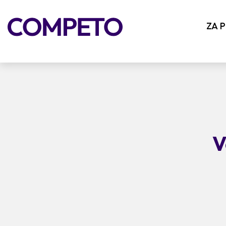
ZA 
V