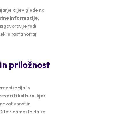
anje ciljev glede na
tne informacije,
azgovorov je tudi
k in rast znotraj
n priložnost
ganizacija in
variti kulturo, kjer
inovativnost in
rešitev, namesto da se