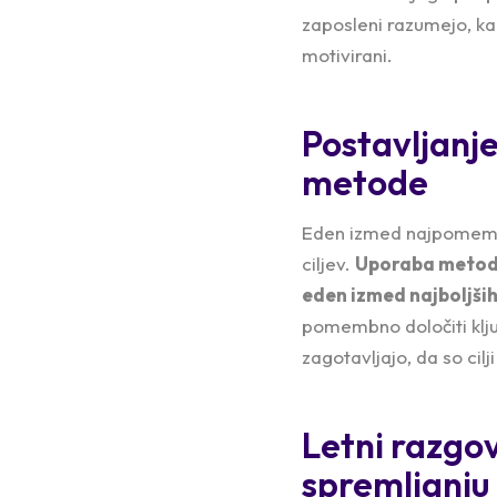
zaposleni razumejo, kak
motivirani.
Postavljanje
metode
Eden izmed najpomembnej
ciljev.
Uporaba meto
eden izmed najboljših 
pomembno določiti klju
zagotavljajo, da so cilji
Letni razgov
spremljanju