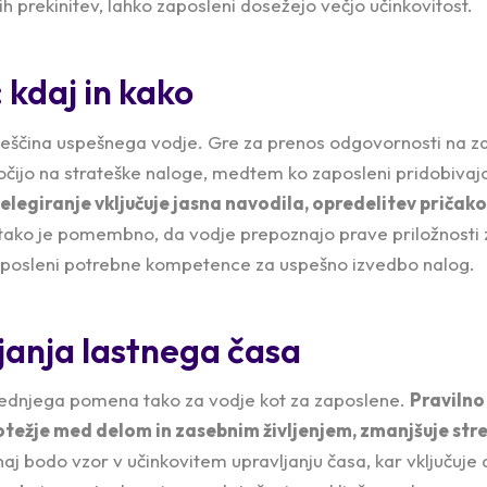
 prekinitev, lahko zaposleni dosežejo večjo učinkovitost.
 kdaj in kako
 veščina uspešnega vodje. Gre za prenos odgovornosti na 
čijo na strateške naloge, medtem ko zaposleni pridobivajo 
elegiranje vključuje jasna navodila, opredelitev pričak
 tako je pomembno, da vodje prepoznajo prave priložnosti z
zaposleni potrebne kompetence za uspešno izvedbo nalog.
janja lastnega časa
srednjega pomena tako za vodje kot za zaposlene.
Pravilno
ežje med delom in zasebnim življenjem, zmanjšuje stre
aj bodo vzor v učinkovitem upravljanju časa, kar vključuje d