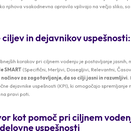
o njihova vsakodnevna opravila vplivajo na večjo sliko, so b
 ciljev in dejavnikov uspešnosti:
ših korakov pri ciljnem vodenju je postavljanje jasnih, me
de SMART
(Specifični, Merljivi, Dosegljivi, Relevantni, Časov
načinov za zagotavljanje, da so cilji jasni in razumljivi
.
čne dejavnike uspešnosti (KPI), ki omogočajo spremljanje 
 na pravi poti.
or kot pomoč pri ciljnem vodenj
 delovne uspešnosti