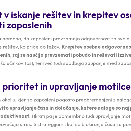
v iskanje rešitev in krepitev o
i zaposlenih
ga pomena, da zaposleni prevzamejo odgovornost za svoja 
 rešitev, ko pride do težav.
Krepitev osebne odgovornost
ih, saj se naučijo prevzemati pobudo in reševati izzive,
oljša učinkovitost, temveč tudi spodbuja zaupanje med zaposl
 prioritet in upravljanje motilc
olju, kjer so zaposleni pogosto preobremenjeni z nalogam
vito upravljanje časa in določanje, katere naloge so n
roduktivnost
. Hkrati pa je pomembno tudi upravljanje motil
povečajo stres. S strategijami, kot so blokiranje časa za 