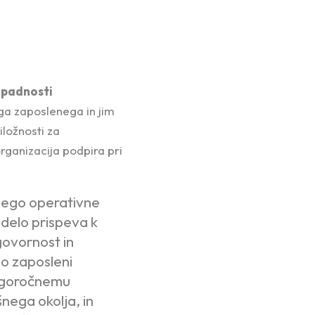
ipadnosti
a zaposlenega in jim
iložnosti za
rganizacija podpira pri
osego operativne
 delo prispeva k
govornost in
so zaposleni
dolgoročnemu
nega okolja, in