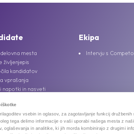
didate
Ekipa
 delovna mesta
Intervju s Competo
 življenjepis
čila kandidatov
a vprašanja
i napotki in nasveti
piškotke
ilagoditev vsebin in oglasov, za zagotavljanje funkcij družbenih 
leg tega delimo informacije o vaši uporabi našega mesta z našim
 oglaševanja in analitike, ki jih morda kombinirajo z drugimi inf
Vilharjeva cesta 50, 1000 Ljubljana