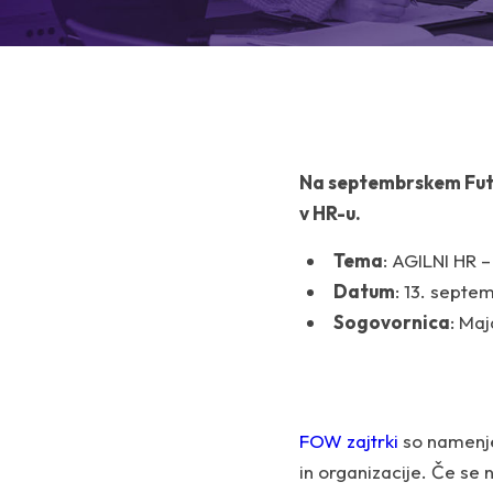
Na septembrskem Futu
v HR-u.
Tema
:
AGILNI HR – 
Datum
: 13. septe
Sogovornica
: Maj
FOW zajtrki
so namenj
in organizacije. Če se 