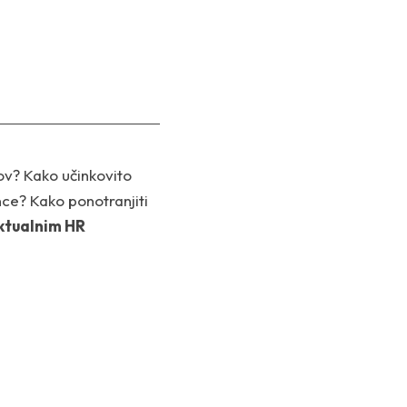
tov? Kako učinkovito
nce? Kako ponotranjiti
aktualnim HR