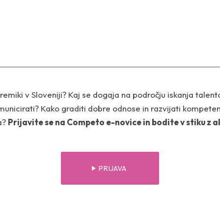
premiki v Sloveniji? Kaj se dogaja na področju iskanja talen
omunicirati? Kako graditi dobre odnose in razvijati kompete
ja?
Prijavite se na Competo e-novice in bodite v stiku z 
PRIJAVA