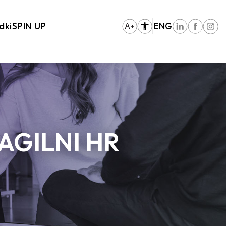
dki
SPIN UP
ENG
AGILNI HR