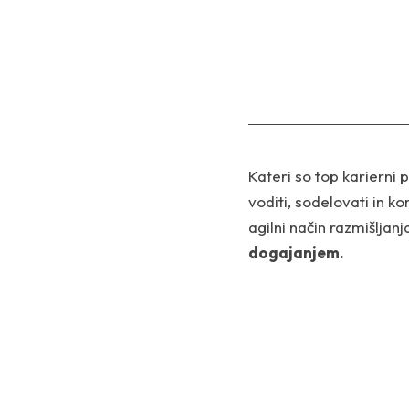
Kateri so top karierni 
voditi, sodelovati in k
agilni način razmišljan
dogajanjem.