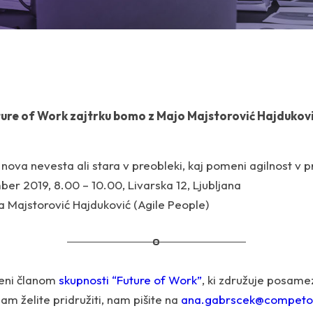
re of Work zajtrku bomo z Majo Majstorović Hajduković
nova nevesta ali stara v preobleki, kaj pomeni agilnost v p
mber 2019, 8.00 – 10.00, Livarska 12, Ljubljana
a Majstorović Hajduković (Agile People)
eni članom
skupnosti “Future of Work”
, ki združuje posamez
nam želite pridružiti, nam pišite na
ana.gabrscek@competo.