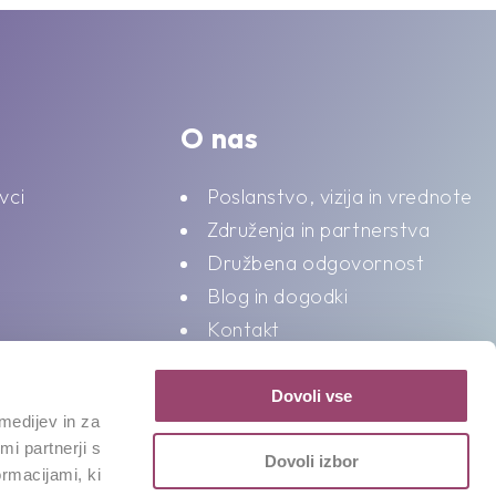
O nas
vci
Poslanstvo, vizija in vrednote
Združenja in partnerstva
Družbena odgovornost
Blog in dogodki
Kontakt
Splošni pogoji o varstvu
podatkov
Dovoli vse
medijev in za
i partnerji s
Dovoli izbor
ormacijami, ki