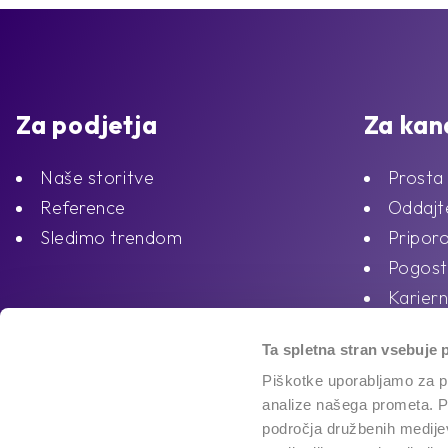
Za podjetja
Za kan
Naše storitve
Prosta
Reference
Oddajte
Sledimo trendom
Priporo
Pogost
Kariern
Ta spletna stran vsebuje 
Piškotke uporabljamo za pr
analize našega prometa. Po
področja družbenih medijev,