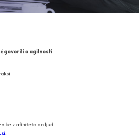
 govorili o agilnosti
raksi
nike z afiniteto do ljudi
si
.