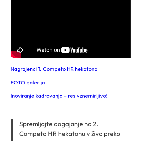
Nagrajenci 1. Competo HR hekatona
FOTO galerija
Inoviranje kadrovanja – res vznemirljivo!
Spremljajte dogajanje na 2.
Competo HR hekatonu v živo preko