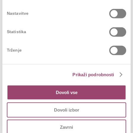
rešitve vnašamo v svojo vsakodnevno delo in
tako ostajamo tehnološko napredna banka na eni
Nastavitve
strani ter zaposlenim prijazna banka na drugi
strani.
Statistika
V
Trženje
Merkur
Prikaži podrobnosti
Dovoli vse
zavarovalnici se zavedamo pomembnosti
Dovoli izbor
sprememb, ki jih prinaša prihodnost in seveda s
tem povezane spremembe tudi na trgu dela. Tudi
Zavrni
v bodoče si želimo biti prepoznani kot odličen