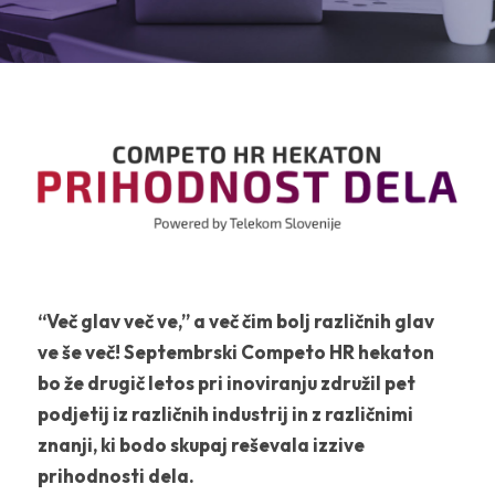
“Več glav več ve,” a več čim bolj različnih glav
ve še več! Septembrski Competo HR hekaton
bo že drugič letos pri inoviranju združil pet
podjetij iz različnih industrij in z različnimi
znanji, ki bodo skupaj reševala izzive
prihodnosti dela.