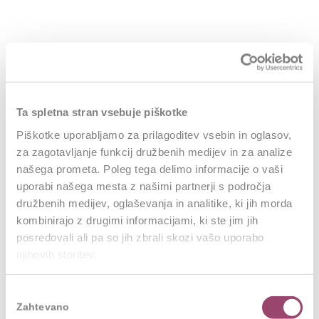
Vključevanje novih generacij v delovno okolje in
Ta spletna stran vsebuje piškotke
procesi digitalizacije, ki jih narekuje digitalna
Piškotke uporabljamo za prilagoditev vsebin in oglasov,
doba, organizacijam prinašajo izzive s katerimi
za zagotavljanje funkcij družbenih medijev in za analize
se do sedaj pri svojem delu in delovanju še niso
našega prometa. Poleg tega delimo informacije o vaši
soočale. To je tudi eden od pomembnejših
uporabi našega mesta z našimi partnerji s področja
razlogov zaradi česar se Abanka udeležuje HR
družbenih medijev, oglaševanja in analitike, ki jih morda
hekatona. Želimo namreč biti inovativni pri
kombinirajo z drugimi informacijami, ki ste jim jih
posredovali ali pa so jih zbrali skozi vašo uporabo
uvajanju novih pristopov dela z zaposlenimi.
njihovih storitev.
Izmenjava izkušenj in znanj ter naslavljanje
problemov, ki so del vsakdana in bližnje
Izbira
prihodnosti nam daje priložnost, da inovativne
Zahtevano
soglasja