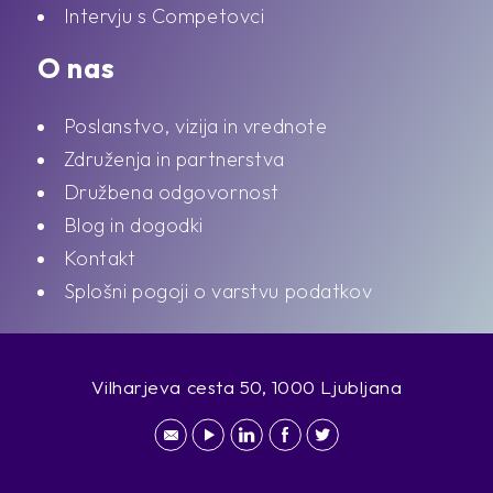
Intervju s Competovci
O nas
Poslanstvo, vizija in vrednote
Združenja in partnerstva
Družbena odgovornost
Blog in dogodki
Kontakt
Splošni pogoji o varstvu podatkov
Vilharjeva cesta 50, 1000 Ljubljana