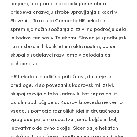
idejami, programi in dogodki pomembno
prispeva k razvoju stroke upravljanja s kadri v
Sloveniji. Tako tudi Competo HR hekaton
spreminja način soočanja z izzivi na področju dela
in kadrov ter nas v Telekomu Slovenije spodbuja k
razmisleku in h konkretnim aktivnostim, da se
skupaj s sodelavci razvijamo v delodajalca
prihodnosti.
HR hekaton je odlična priložnost, da ideje in
predloge, ki so povezani s kadrovskimi izzivi,
skupaj razvijajo tako kadroviki kot zaposleni iz
ostalih področij dela. Kadroviki seveda ne vemo
vsega, s pomočjo raznolikih idej in drugačnega
vpogleda pa lahko soustvarjamo boljše in bolj
inovativno delovno okolje. Sicer pa je hekaton
priložnost za učenje, spodbujanje kreativnih idej