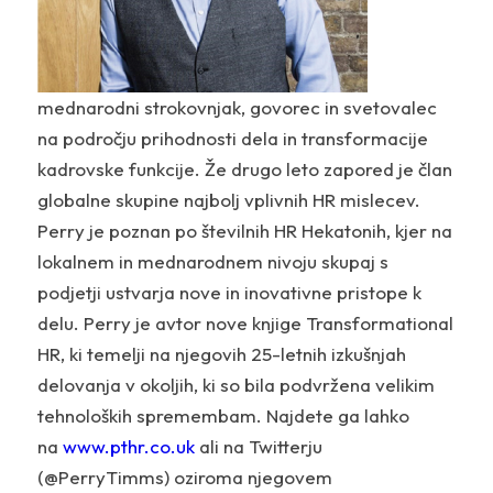
mednarodni strokovnjak, govorec in svetovalec
na področju prihodnosti dela in transformacije
kadrovske funkcije. Že drugo leto zapored je član
globalne skupine najbolj vplivnih HR mislecev.
Perry je poznan po številnih HR Hekatonih, kjer na
lokalnem in mednarodnem nivoju skupaj s
podjetji ustvarja nove in inovativne pristope k
delu. Perry je avtor nove knjige Transformational
HR, ki temelji na njegovih 25-letnih izkušnjah
delovanja v okoljih, ki so bila podvržena velikim
tehnoloških spremembam. Najdete ga lahko
na
www.pthr.co.uk
ali na Twitterju
(@PerryTimms) oziroma njegovem