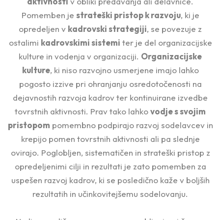
aktivnosti
v obliki predavanja ali delavnice.
Pomemben je
strateški pristop k razvoju
, ki je
opredeljen v
kadrovski strategiji
, se povezuje z
ostalimi
kadrovskimi sistemi
ter je del organizacijske
kulture in vodenja v organizaciji.
Organizacijske
kulture
, ki niso razvojno usmerjene imajo lahko
pogosto izzive pri ohranjanju osredotočenosti na
dejavnostih razvoja kadrov ter kontinuirane izvedbe
tovrstnih aktivnosti. Prav tako lahko
vodje s svojim
pristopom
pomembno podpirajo razvoj sodelavcev in
krepijo pomen tovrstnih aktivnosti ali pa slednje
ovirajo. Poglobljen, sistematičen in strateški pristop z
opredeljenimi cilji in rezultati je zato pomemben za
uspešen razvoj kadrov, ki se posledično kaže v boljših
rezultatih in učinkovitejšemu sodelovanju.