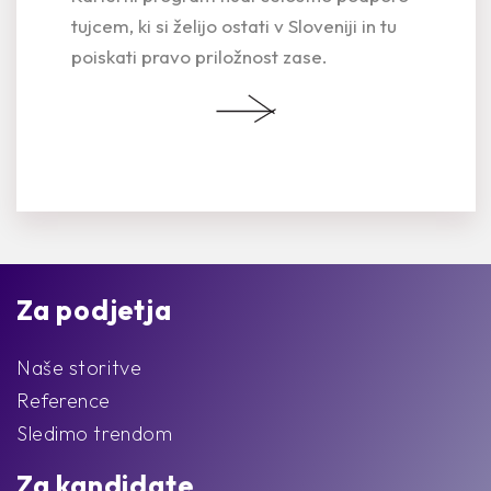
dejavniki spremembe kulture lahko vplivajo na
tujcem, ki si želijo ostati v Sloveniji in tu
dvig zavzetosti zaposlenih.
poiskati pravo priložnost zase.
PREBERI VEČ
Za podjetja
Naše storitve
Reference
Sledimo trendom
Za kandidate