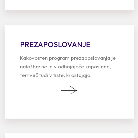
Navedene aktivnosti nam omogočajo
analizo
stanja
– poglobljeno spoznavanje trenutne
organizacijske kulture ter oblikovanje
smernic za
ustrezen razvoj organizacijske kulture
v odnosu
do strategije in vizije podjetja.
PREZAPOSLOVANJE
Rezultati
Kakovosten program prezaposlovanja je
Priročnik:
vključuje poročilo o
rezultatih
naložba: ne le v odhajajoče zaposlene,
kvantitativne in kvalitativne analize
temveč tudi v tiste, ki ostajajo.
organizacijske kulture ter
predloge za
nadaljnji razvoj
organizacijske kulture v
prihodnosti.
Predstavitev rezultatov in poglobljena
delavnica z vodstvom:
predstavimo rezultate
celotne analize, ključne ugotovitve glede
trenutne kulture in glede želene organizacijske