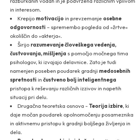
razburkanih vodah in je podvržena različnim vplivom
in interesom.
Krepijo
motivacijo
in prevzemanje
osebne
odgovornosti
– spremembo pogleda od »žrtve«
okoliščin do »akterja«.
Širijo
razumevanje človeškega vedenja,
čustvovanja, mišljenja
s pomočjo močnega tima
psihologov, ki izvajajo delavnice. Zato je tudi
namenjen poseben poudarek gradnji
medosebnih
spretnosti
in
čustveno bolj inteligentnega
pristopa k reševanju različnih izzivov in napetih
situacij pri delu.
Drugačna teoretska osnova -
Teorija izbire
, ki
daje močan poudarek opolnomočenju posameznika
in aktivnemu pristopu k gradnji boljšega življenja in
dela.