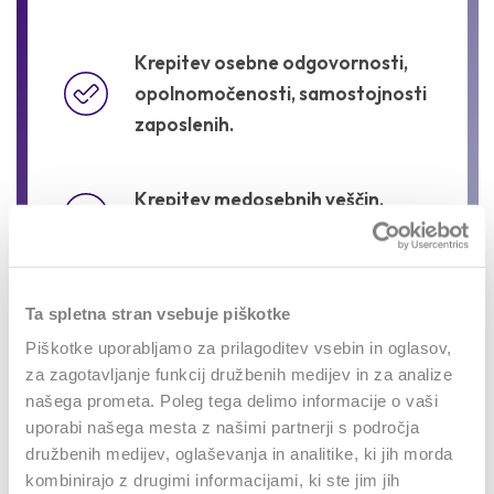
Krepitev osebne odgovornosti,
opolnomočenosti, samostojnosti
zaposlenih.
Krepitev medosebnih veščin,
spoštovanja, zaupanja.
Preseganje »vrtičkanja« in gradnjo
Ta spletna stran vsebuje piškotke
zavesti »mi«.
Piškotke uporabljamo za prilagoditev vsebin in oglasov,
za zagotavljanje funkcij družbenih medijev in za analize
našega prometa. Poleg tega delimo informacije o vaši
Partnersko sodelovanje s
uporabi našega mesta z našimi partnerji s področja
podjetjem: svetovanje in smernice
družbenih medijev, oglaševanja in analitike, ki jih morda
za reševanje specifičnih izzivov, za
kombinirajo z drugimi informacijami, ki ste jim jih