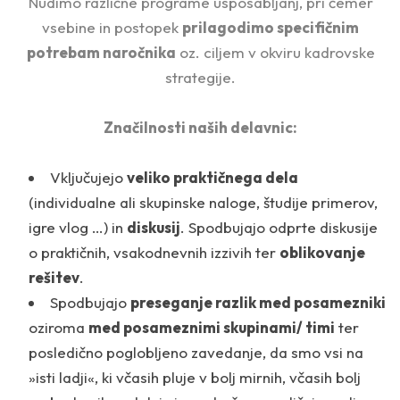
Nudimo različne programe usposabljanj, pri čemer
vsebine in postopek
prilagodimo specifičnim
potrebam naročnika
oz. ciljem v okviru kadrovske
strategije.
Značilnosti naših delavnic:
Vključujejo
veliko praktičnega dela
(individualne ali skupinske naloge, študije primerov,
igre vlog …) in
diskusij
. Spodbujajo odprte diskusije
o praktičnih, vsakodnevnih izzivih ter
oblikovanje
rešitev
.
Spodbujajo
preseganje razlik med posamezniki
oziroma
med posameznimi skupinami/ timi
ter
posledično poglobljeno zavedanje, da smo vsi na
»isti ladji«, ki včasih pluje v bolj mirnih, včasih bolj