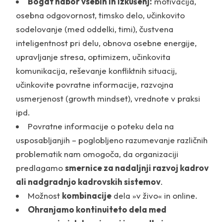
Bogat nabor vsebin in izkušenj:
motivacija,
osebna odgovornost, timsko delo, učinkovito
sodelovanje (med oddelki, timi), čustvena
inteligentnost pri delu, obnova osebne energije,
upravljanje stresa, optimizem, učinkovita
komunikacija, reševanje konfliktnih situacij,
učinkovite povratne informacije, razvojna
usmerjenost (growth mindset), vrednote v praksi
ipd.
Povratne informacije o poteku dela na
usposabljanjih – poglobljeno razumevanje različnih
problematik nam omogoča, da organizaciji
predlagamo
smernice za nadaljnji razvoj kadrov
ali nadgradnjo kadrovskih sistemov
.
Možnost
kombinacije
dela »v živo« in online.
Ohranjamo kontinuiteto dela med