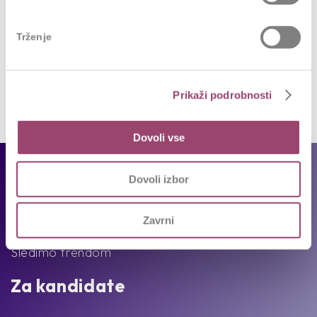
Trženje
Prikaži podrobnosti
Dovoli vse
Za podjetja
Dovoli izbor
Naše storitve
Zavrni
Reference
Sledimo trendom
Za kandidate