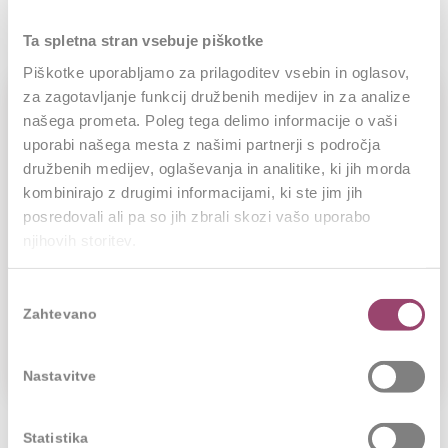
Ta spletna stran vsebuje piškotke
Piškotke uporabljamo za prilagoditev vsebin in oglasov,
za zagotavljanje funkcij družbenih medijev in za analize
našega prometa. Poleg tega delimo informacije o vaši
Primer dobre prakse – Zaposlovanje po
uporabi našega mesta z našimi partnerji s področja
priporočilih (še) deluje
družbenih medijev, oglaševanja in analitike, ki jih morda
08.04.2020
kombinirajo z drugimi informacijami, ki ste jim jih
posredovali ali pa so jih zbrali skozi vašo uporabo
Prepričana sem, da vas veliko za naše podjetje
njihovih storitev.
sploh še ni slišalo. Čeprav... Oryx Gaming d.o.o.
Izbira
je globalno podjetje, del skupine kanadskega...
Zahtevano
soglasja
PREBERI VEČ
Nastavitve
Statistika