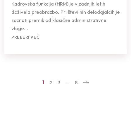
Kadrovska funkcija (HRM) je v zadnjih letih
doživela preobrazbo. Pri številnih delodajalcih je
zaznati premik od klasične administrativne
vloge...
PREBERI VEČ
1
2
3
…
8