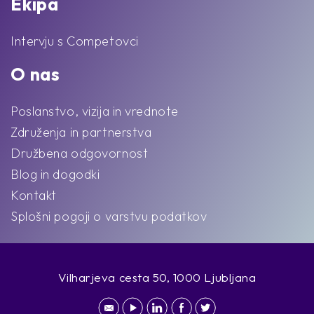
Ekipa
Intervju s Competovci
O nas
Poslanstvo, vizija in vrednote
Združenja in partnerstva
Družbena odgovornost
Blog in dogodki
Kontakt
Splošni pogoji o varstvu podatkov
Vilharjeva cesta 50, 1000 Ljubljana