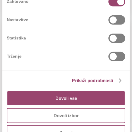
Zahtevano
soglasja
Nastavitve
Kaj zame pomeni trajnost in kako jo
Statistika
živim v delovnem okolju
14.10.2023
Trženje
Vse, ker tudi Competo in naše storitve
poizkušam gledati celostno ter dolgoročno.
Prikaži podrobnosti
Moje delo je skladno z mojim poslanstvom in
cilji. Tudi pri...
Dovoli vse
PREBERI VEČ
Dovoli izbor