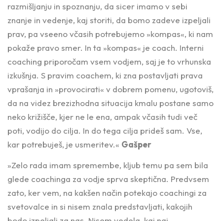
razmišljanju in spoznanju, da sicer imamo v sebi
znanje in vedenje, kaj storiti, da bomo zadeve izpeljali
prav, pa vseeno včasih potrebujemo »kompas«, ki nam
pokaže pravo smer. In ta »kompas« je coach. Interni
coaching priporočam vsem vodjem, saj je to vrhunska
izkušnja. S pravim coachem, ki zna postavljati prava
vprašanja in »provocirati« v dobrem pomenu, ugotoviš,
da na videz brezizhodna situacija kmalu postane samo
neko križišče, kjer ne le ena, ampak včasih tudi več
poti, vodijo do cilja. In do tega cilja prideš sam. Vse,
kar potrebuješ, je usmeritev.«
Gašper
»Zelo rada imam spremembe, kljub temu pa sem bila
glede coachinga za vodje sprva skeptična. Predvsem
zato, ker vem, na kakšen način potekajo coachingi za
svetovalce in si nisem znala predstavljati, kakojih
bodo izpeljali za nas. Nisem vedela, kaj naj