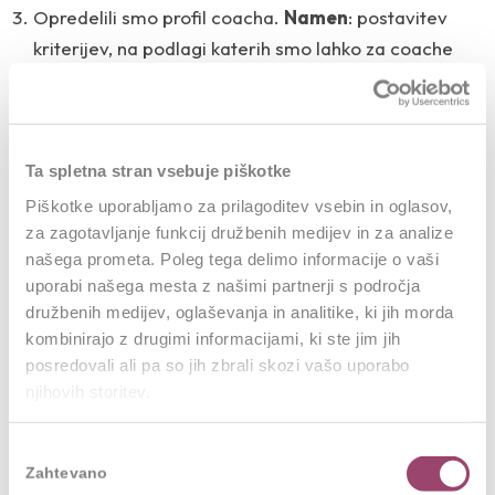
Opredelili smo profil coacha.
Namen
: postavitev
kriterijev, na podlagi katerih smo lahko za coache
izbrali najbolj primerne zaposlene.
S pomočjo
psiholoških testov
in organizacijo
razvojno-ocenjevalnega centra
smo izbrali 11
bodočih internih coachev.
Ta spletna stran vsebuje piškotke
Izvedli smo skupinske delavnice in supervizijo ter
Piškotke uporabljamo za prilagoditev vsebin in oglasov,
individualna srečanja s coachi.
za zagotavljanje funkcij družbenih medijev in za analize
našega prometa. Poleg tega delimo informacije o vaši
Skupno so aktivnosti za vzpostavitev sistema internih
uporabi našega mesta z našimi partnerji s področja
družbenih medijev, oglaševanja in analitike, ki jih morda
coachev potekale eno leto. Za izbrane interne coache
kombinirajo z drugimi informacijami, ki ste jim jih
so 8 mesecev enkrat mesečno potekale skupinske
posredovali ali pa so jih zbrali skozi vašo uporabo
delavnice, ob tem pa so s pomočjo naših
njihovih storitev.
usposobljenih coachev izvajali tudi »testne« coachinge
s sodelavci in se na individualnih srečanjih pogovorili o
Izbira
njihovem napredku. V tem procesu so pridobili
Zahtevano
soglasja