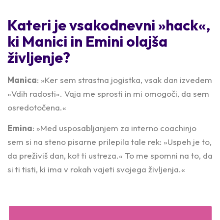
Kateri je vsakodnevni »hack«,
ki Manici in Emini olajša
življenje?
Manica
:
»Ker sem strastna jogistka, vsak dan izvedem
»Vdih radosti«. Vaja me sprosti in mi omogoči, da sem
osredotočena.«
Emina
:
»Med usposabljanjem za interno coachinjo
sem si na steno pisarne prilepila tale rek: »Uspeh je to,
da preživiš dan, kot ti ustreza.« To me spomni na to, da
si ti tisti, ki ima v rokah vajeti svojega življenja.«