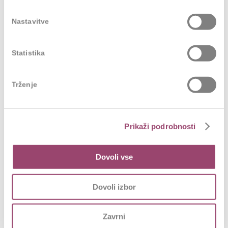
ustrezna znanja in mehke veščine ter suvereno in
samostojno prevzeli vlogo internega coacha.
Nastavitve
Rezultati
Statistika
bistveno večja osveščenost vodstva in
Trženje
zaposlenih o tem,
kaj coaching je
in kakšne učinke
prinaša,
večja
zmožnost prepoznavanja in krepitve
Prikaži podrobnosti
razvoja potencialov
zaposlenih,
večje
zaupanje
med zaposlenimi in izboljšanje
Dovoli vse
medsebojnih odnosov v okoljih, kjer coaching
poteka,
Dovoli izbor
hitrejše prepoznavanje stresnih situacij in
učinkovitejše reševanje izzivov
,
Zavrni
velik
interes za sodelovanje
v coaching procesu