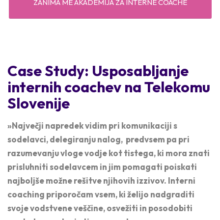
ZANIMA ME AKADEMIJA ZA INTERNE COACHE
Case Study:
Usposabljanje
internih coachev na Telekomu
Slovenije
»Največji napredek vidim pri komunikaciji s
sodelavci, delegiranju nalog, predvsem pa pri
razumevanju vloge vodje kot tistega, ki mora znati
prisluhniti sodelavcem in jim pomagati poiskati
najboljše možne rešitve njihovih izzivov. Interni
coaching priporočam vsem, ki želijo nadgraditi
svoje vodstvene veščine, osvežiti in posodobiti