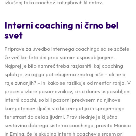
izkušenj tako coachev kot njihovih klientov.
Interni coaching ni črno bel
svet
Priprave za uvedbo internega coachinga so se začele
že več kot leto dni pred samim usposabljanjem.
Najprej je bilo namreč treba razjasniti, kaj coaching
sploh je, zakaj ga potrebujemo znotraj hiše – ali ne bi
raje zunanjih? – in kako se razlikuje od mentoriranja. V
procesu izbire posameznikov, ki so danes usposobljeni
interni coachi, so bili pozorni predvsem na njihove
kompetence: ključni sta bili empatija in sprejemanje
ter strast do dela z ljudmi. Prav slednje je ključna
sestavina dobrega sistema coachinga, pravita Manica
in Emina: če je skupina internih coachev s srcem pri