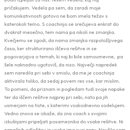
pričakujem. Vedela pa sem, da zaradi moje
komunikativnosti gotovo ne bom imela težav s
katerokoli temo. S coachinjo se srečujeva enkrat do
dvakrat mesečno, tem nama pa nikoli ne zmanjka.
Kvečjemu se zgodi, da nama zmanjka razpoložljivega
časa, ker strukturirano iščeva rešitve in se
pogovarjajva o temah, ki naj bi bile samoumevne, pa
šele naknadno ugotoviš, da niso. Največji napredek
sem naredila pri sebi v smislu, da me je coachinja
aktivirala toliko, da sedaj povem res vse, kar mislim.
To pomeni, da priznam in pogledam tudi svoje napake
ter da iščem rešitve najprej pri sebi, nato pa jih
usmerjam na tiste, s katerimi vsakodnevno sodelujem.
Vedno znova se izkaže, da zna coach s svojimi
izkušnjami pripeljati posameznika do vsake rešitve. Ni
napačnih odločitev in vsaka ima svoj prav. Naučila sem