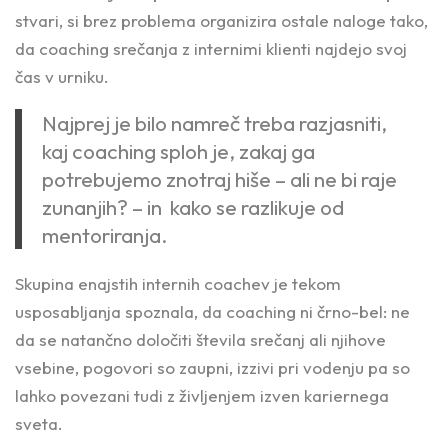
stvari, si brez problema organizira ostale naloge tako,
da coaching srečanja z internimi klienti najdejo svoj
čas v urniku.
Najprej je bilo namreč treba razjasniti,
kaj coaching sploh je, zakaj ga
potrebujemo znotraj hiše – ali ne bi raje
zunanjih? – in kako se razlikuje od
mentoriranja.
Skupina enajstih internih coachev je tekom
usposabljanja spoznala, da coaching ni črno-bel: ne
da se natančno določiti števila srečanj ali njihove
vsebine, pogovori so zaupni, izzivi pri vodenju pa so
lahko povezani tudi z življenjem izven kariernega
sveta.