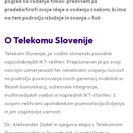
pogled na vodenje timov. predvsem pa
predebatirati svoje ideje o vodenju z nekom, ki ima
na tem področju izkušnje in znanje.«
Rok
O Telekomu Slovenije
Telekom Slovenije, je vodilni slovenski ponudnik
najsodobnejših IKT-rešitev. Prepoznaven je po svoji
razvojni usmerjenosti ter nenehnem uvajanju novosti
na področju povezovanja novih generacij mobilnih in
fiksnih komunikacij, sistemske integracije,
multimedijskih vsebin in naprednih IKT-storitev. S
svojimi rešitvami uporabnikom poenostavlja življenja
in jim zagotavlja varnost.
Dr. Aleksander Zadel in njegova ekipa s Telekomom
Slovenije sodeluje že vrsto let. V preteklosti je