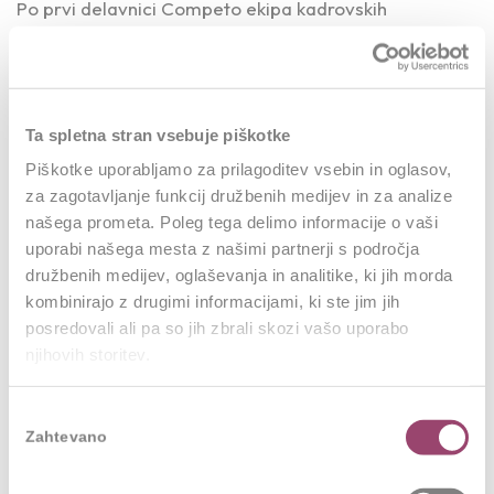
Po prvi delavnici Competo ekipa kadrovskih
svetovalcev oblikuje
nabor kompetenc
, prilagojenih
potrebam podjetja. Nabor je praktično zasnovan kot
orodje za pomoč pri prepoznavanju kompetenc.
Ta spletna stran vsebuje piškotke
Tretji korak: Vedenja in kako jih prepoznati
Piškotke uporabljamo za prilagoditev vsebin in oglasov,
za zagotavljanje funkcij družbenih medijev in za analize
Skupaj
izberemo vedenja
, po katerih prepoznavamo
našega prometa. Poleg tega delimo informacije o vaši
kompetence in opremimo z znanjem, kako jih
uporabi našega mesta z našimi partnerji s področja
ocenjevati (npr. s pomočjo vprašalnikov,
družbenih medijev, oglaševanja in analitike, ki jih morda
kompetenčnega pogovora
in podobno).
kombinirajo z drugimi informacijami, ki ste jim jih
posredovali ali pa so jih zbrali skozi vašo uporabo
Četrti korak: Oblikovanje končnega modela
njihovih storitev.
kompetenc
Izbira
Model oblikujemo tako, da je
pripravljen za uporabo
.
Zahtevano
soglasja
To pomeni, da pripravimo vsa potrebna orodja in
materiale, da lahko model začnemo takoj uporabljati.