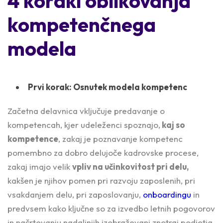
4 koraki oblikovanja
kompetenčnega
modela
Prvi korak: Osnutek modela kompetenc
Začetna delavnica vključuje predavanje o
kompetencah, kjer udeleženci spoznajo,
kaj so
kompetence
, zakaj je poznavanje kompetenc
pomembno za dobro delujoče kadrovske procese,
zakaj imajo velik
vpliv na učinkovitost pri delu,
kakšen je njihov pomen pri razvoju zaposlenih, pri
vsakdanjem delu, pri zaposlovanju,
onboardingu
in
predvsem kako ključne so za izvedbo letnih pogovorov
in načrtovanju nadaljnjih izobraževanj znotraj podjetja.