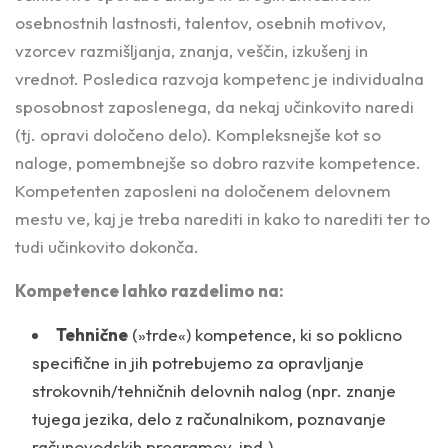
osebnostnih lastnosti, talentov, osebnih motivov,
vzorcev razmišljanja, znanja, veščin, izkušenj in
vrednot. Posledica razvoja kompetenc je individualna
sposobnost zaposlenega, da nekaj učinkovito naredi
(tj. opravi določeno delo). Kompleksnejše kot so
naloge, pomembnejše so dobro razvite kompetence.
Kompetenten zaposleni na določenem delovnem
mestu ve, kaj je treba narediti in kako to narediti ter to
tudi učinkovito dokonča.
Kompetence lahko razdelimo na:
Tehnične
(»trde«) kompetence, ki so poklicno
specifične in jih potrebujemo za opravljanje
strokovnih/tehničnih delovnih nalog (npr. znanje
tujega jezika, delo z računalnikom, poznavanje
računovodskih programov, ipd.),