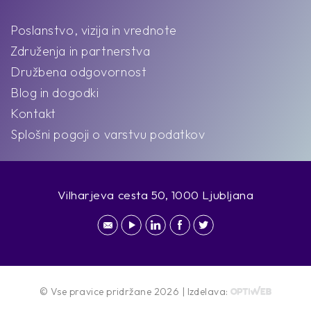
Poslanstvo, vizija in vrednote
Združenja in partnerstva
Družbena odgovornost
Blog in dogodki
Kontakt
Splošni pogoji o varstvu podatkov
Vilharjeva cesta 50, 1000 Ljubljana
© Vse pravice pridržane 2026 | Izdelava: