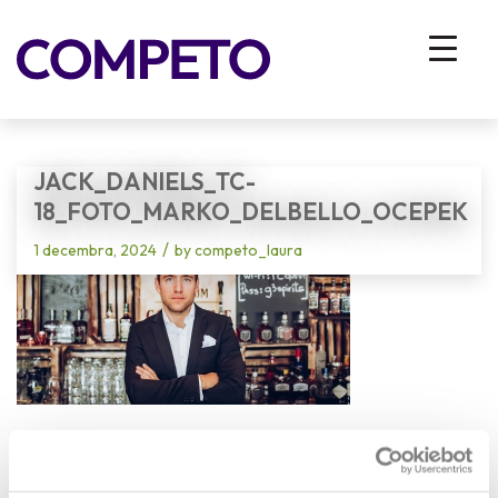
Blog - Latest News
You are here:
Home
/
Vhodna stran
/
Od uspešnosti k odličnosti: Vse se začne v nas samih
/
Jack_Daniels_Tc-18_foto_Marko_Delbello_Ocepek
JACK_DANIELS_TC-
18_FOTO_MARKO_DELBELLO_OCEPEK
/
1 decembra, 2024
by
competo_laura
Share this entry