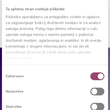
Ta spletna stran vsebuje piškotke
Piškotke uporabljamo za prilagoditev vsebin in oglasov,
za zagotavljanje funkcij družbenih medijev in za analize
našega prometa. Poleg tega delimo informacije o vaši
uporabi našega mesta z našimi partnerji s področja
družbenih medijev, oglaševanja in analitike, ki jih morda
kombinirajo z drugimi informacijami, ki ste jim jih
posredovali ali pa so jih zbrali skozi vašo uporabo
Za podjetja
njihovih storitev.
Naše storitve
Izbira
Zahtevano
soglasja
Reference
Sledimo trendom
Nastavitve
Za kandidate
Statistika