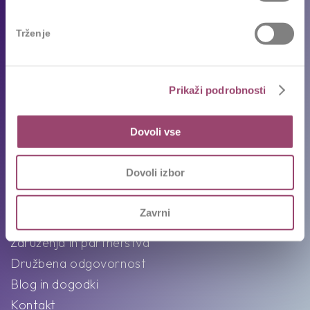
Prosta delovna mesta
Oddajte življenjepis
Trženje
Priporočila kandidatov
Pogosta vprašanja
Karierni napotki in nasveti
Prikaži podrobnosti
Ekipa
Dovoli vse
Intervju s Competovci
Dovoli izbor
O nas
Zavrni
Poslanstvo, vizija in vrednote
Združenja in partnerstva
Družbena odgovornost
Blog in dogodki
Kontakt