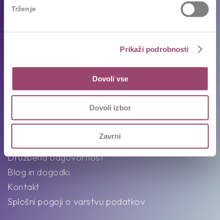
Priporočila kandidatov
Trženje
Pogosta vprašanja
Karierni napotki in nasveti
Prikaži podrobnosti
Ekipa
Intervju s Competovci
Dovoli vse
O nas
Dovoli izbor
Poslanstvo, vizija in vrednote
Zavrni
Združenja in partnerstva
Družbena odgovornost
Blog in dogodki
Kontakt
Splošni pogoji o varstvu podatkov