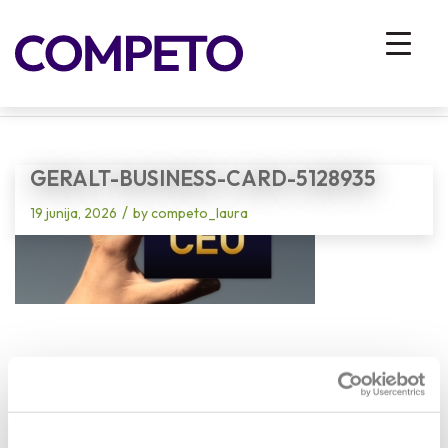
Blog - Latest News
You are here:
Home
/
Vhodna stran
/
Pomanjkanje vodij ali problem ujemanja? Kaj nam položaj nekdanjih CEO-jev
pove o slovenskem trgu dela?
/
geralt-business-card-5128935
GERALT-BUSINESS-CARD-5128935
/
19 junija, 2026
by
competo_laura
Share this entry