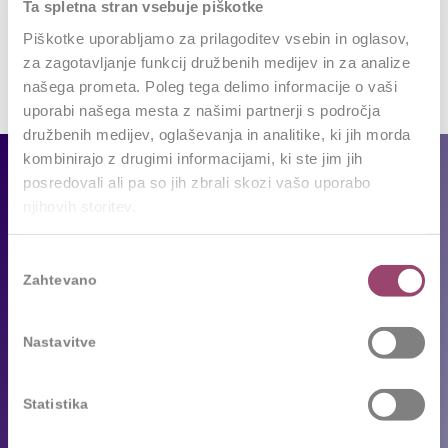
Ta spletna stran vsebuje piškotke
Piškotke uporabljamo za prilagoditev vsebin in oglasov,
za zagotavljanje funkcij družbenih medijev in za analize
našega prometa. Poleg tega delimo informacije o vaši
uporabi našega mesta z našimi partnerji s področja
družbenih medijev, oglaševanja in analitike, ki jih morda
kombinirajo z drugimi informacijami, ki ste jim jih
Za podjetja
posredovali ali pa so jih zbrali skozi vašo uporabo
njihovih storitev.
Naše storitve
Reference
Izbira
Zahtevano
soglasja
Sledimo trendom
Za kandidate
Nastavitve
Prosta delovna mesta
Statistika
Oddajte življenjepis