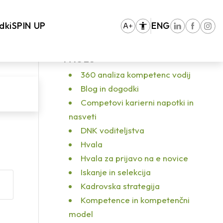
zaposlenim pri spremembah na trgu dela
/
Javni štipendijski in razvojni sklad
dki
SPIN UP
ENG
PAGES
360 analiza kompetenc vodij
Blog in dogodki
Competovi karierni napotki in
nasveti
DNK voditeljstva
Hvala
Hvala za prijavo na e novice
Iskanje in selekcija
Kadrovska strategija
Kompetence in kompetenčni
model