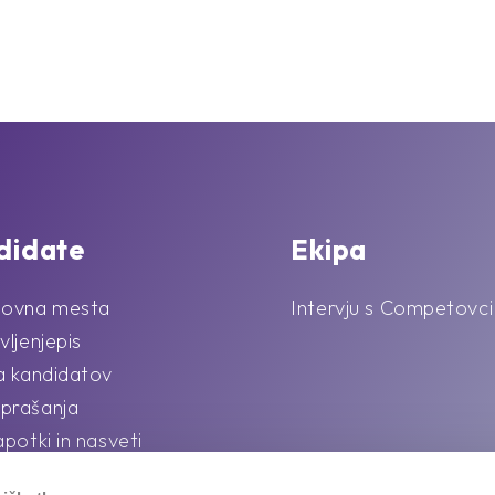
didate
Ekipa
lovna mesta
Intervju s Competovci
vljenjepis
la kandidatov
prašanja
apotki in nasveti