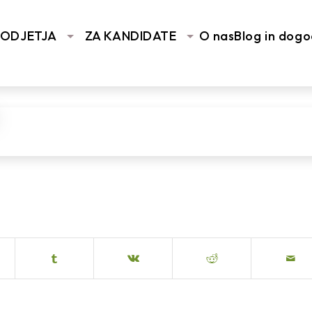
You are here:
Home
/
Vhodna stran
/
SPIN UP – Podpora 
PODJETJA
ZA KANDIDATE
O nas
Blog in dogo