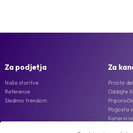
Za podjetja
Za kan
Naše storitve
Prosta de
Reference
Oddajte ži
Sledimo trendom
Priporoči
Pogosta v
Karierni n