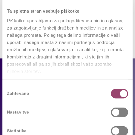
Ta spletna stran vsebuje piškotke
Piškotke uporabljamo za prilagoditev vsebin in oglasov,
za zagotavljanje funkcij družbenih medijev in za analize
našega prometa. Poleg tega delimo informacije o vaši
uporabi našega mesta z našimi partnerji s področja
družbenih medijev, oglaševanja in analitike, ki jih morda
kombinirajo z drugimi informacijami, ki ste jim jih
posredovali ali pa so jih zbrali skozi vašo uporabo
Za podjetja
njihovih storitev.
Naše storitve
Izbira
Zahtevano
soglasja
Reference
Sledimo trendom
Nastavitve
Za kandidate
Statistika