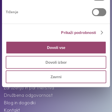
Prosta delovna mesta
Oddajte življenjepis
Trženje
Priporočila kandidatov
Pogosta vprašanja
Karierni napotki in nasveti
Prikaži podrobnosti
Ekipa
Dovoli vse
Intervju s Competovci
Dovoli izbor
O nas
Zavrni
Poslanstvo, vizija in vrednote
Združenja in partnerstva
Družbena odgovornost
Blog in dogodki
Kontakt