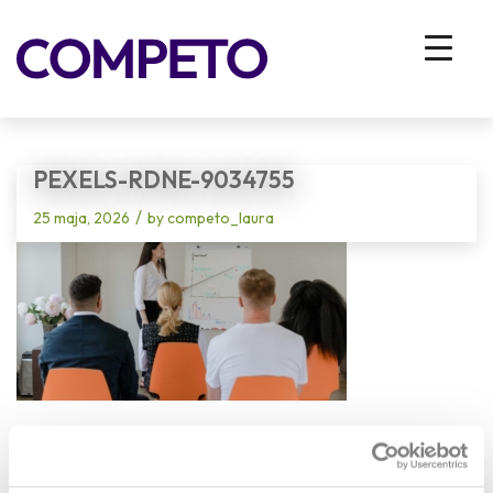
Blog - Latest News
You are here:
Home
/
Vhodna stran
/
SPIN UP – Podpora zaposlenim pri spremembah na trgu dela
/
pexels-rdne-9034755
PEXELS-RDNE-9034755
/
25 maja, 2026
by
competo_laura
Share this entry