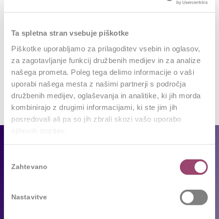
REPLIES
Leave a Reply
Ta spletna stran vsebuje piškotke
Want to join the discussion?
Piškotke uporabljamo za prilagoditev vsebin in oglasov,
Feel free to contribute!
za zagotavljanje funkcij družbenih medijev in za analize
našega prometa. Poleg tega delimo informacije o vaši
Za objavo komentarja se morate
prijaviti
.
uporabi našega mesta z našimi partnerji s področja
družbenih medijev, oglaševanja in analitike, ki jih morda
kombinirajo z drugimi informacijami, ki ste jim jih
posredovali ali pa so jih zbrali skozi vašo uporabo
njihovih storitev.
Za podjetja
Izbira
Zahtevano
soglasja
Naše storitve
Reference
Nastavitve
Sledimo trendom