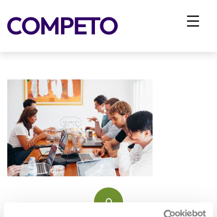
adult-indoors-laptops-1560932
You are here:
Home
/
Vhodna stran
/
ZA PODJETJA
/
Razvoj ljudi in organizacij
/
Razvoj ljudi
/
Razvoj ali onboarding tima
/
adult-indoors-laptops-1560932
0