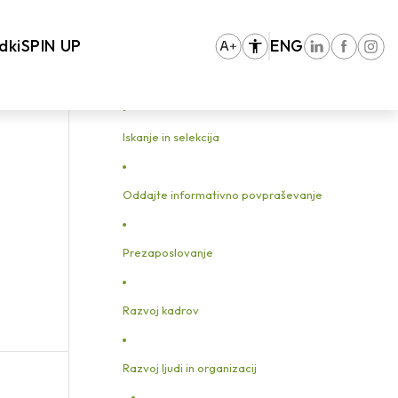
izacij
/
Razvoj organizacij
/
Znamka delodajalca
/
znamka-delodajalca-2
dki
SPIN UP
ENG
Iskanje in selekcija
Oddajte informativno povpraševanje
Prezaposlovanje
Razvoj kadrov
Razvoj ljudi in organizacij