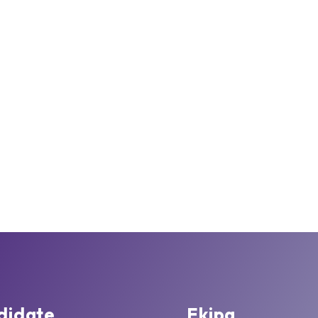
didate
Ekipa