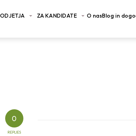
You are here:
Home
/
Vhodna stran
/
ZA PODJETJA
/
Razvoj ljudi in organ
PODJETJA
ZA KANDIDATE
O nas
Blog in dogo
0
REPLIES