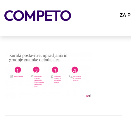
znamka-delodajalca-2
ZA 