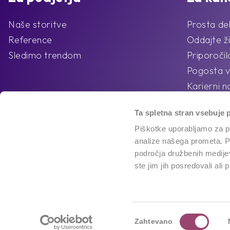
Naše storitve
Prosta de
Reference
Oddajte ži
Sledimo trendom
Priporoči
Pogosta v
Karierni n
Ta spletna stran vsebuje 
Piškotke uporabljamo za pr
analize našega prometa. Po
področja družbenih medijev,
ste jim jih posredovali ali 
Izbira
Zahtevano
soglasja