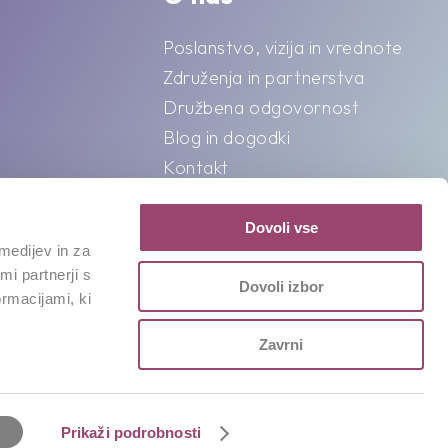
Poslanstvo, vizija in vrednote
Združenja in partnerstva
Družbena odgovornost
Blog in dogodki
Kontakt
Splošni pogoji o varstvu
podatkov
Dovoli vse
medijev in za
i partnerji s
Dovoli izbor
ormacijami, ki
Zavrni
Prikaži podrobnosti