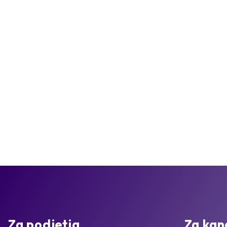
Za podjetja
Za kan