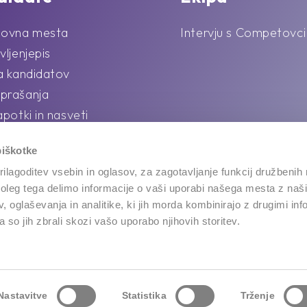
lovna mesta
Intervju s Competovci
vljenjepis
la kandidatov
prašanja
apotki in nasveti
piškotke
ilagoditev vsebin in oglasov, za zagotavljanje funkcij družbenih 
leg tega delimo informacije o vaši uporabi našega mesta z našim
 oglaševanja in analitike, ki jih morda kombinirajo z drugimi inf
Vilharjeva cesta 50, 1000 Ljubljana
pa so jih zbrali skozi vašo uporabo njihovih storitev.
Nastavitve
Statistika
Trženje
© Vse pravice pridržane 2026 | Izdelava: