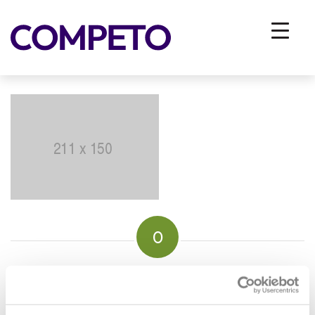
211×150
You are here:
Home
/
Vhodna stran
/
ZA PODJETJA
/
Reference
/
211×150
0
REPLIES
Leave a Reply