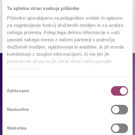
Want to join the discussion?
Ta spletna stran vsebuje piškotke
Feel free to contribute!
Piškotke uporabljamo za prilagoditev vsebin in oglasov,
Za objavo komentarja se morate
prijaviti
.
za zagotavljanje funkcij družbenih medijev in za analize
našega prometa. Poleg tega delimo informacije o vaši
uporabi našega mesta z našimi partnerji s področja
družbenih medijev, oglaševanja in analitike, ki jih morda
kombinirajo z drugimi informacijami, ki ste jim jih
posredovali ali pa so jih zbrali skozi vašo uporabo
Za podjetja
njihovih storitev.
Naše storitve
Izbira
Reference
Zahtevano
soglasja
Sledimo trendom
Nastavitve
Za kandidate
Statistika
Prosta delovna mesta