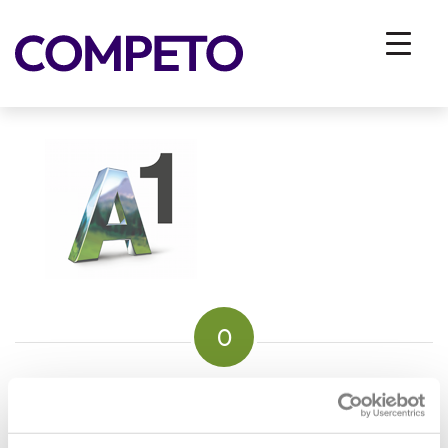
a1
You are here:
Home
/
Vhodna stran
/
ZA PODJETJA
/
Reference
/
a1
0
REPLIES
Leave a Reply