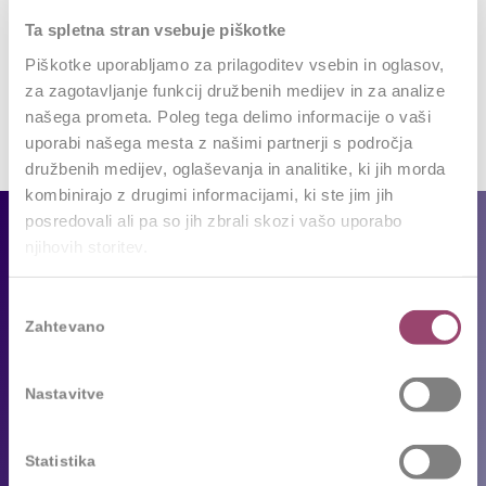
Want to join the discussion?
Ta spletna stran vsebuje piškotke
Feel free to contribute!
Piškotke uporabljamo za prilagoditev vsebin in oglasov,
Za objavo komentarja se morate
prijaviti
.
za zagotavljanje funkcij družbenih medijev in za analize
našega prometa. Poleg tega delimo informacije o vaši
uporabi našega mesta z našimi partnerji s področja
družbenih medijev, oglaševanja in analitike, ki jih morda
kombinirajo z drugimi informacijami, ki ste jim jih
posredovali ali pa so jih zbrali skozi vašo uporabo
Za podjetja
njihovih storitev.
Naše storitve
Izbira
Reference
Zahtevano
soglasja
Sledimo trendom
Nastavitve
Za kandidate
Statistika
Prosta delovna mesta