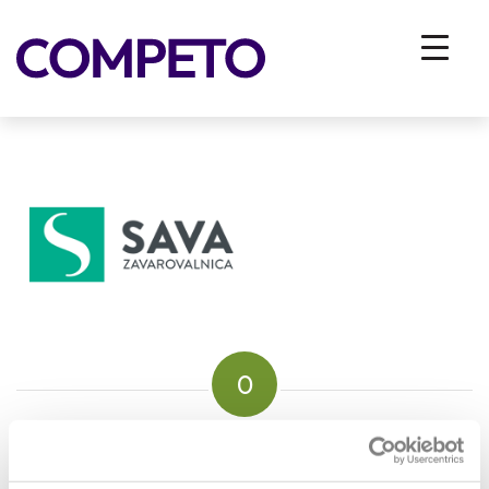
Izdelek brez naslova (19)
You are here:
Home
/
Vhodna stran
/
ZA PODJETJA
/
Reference
/
Izdelek brez naslova (19)
0
REPLIES
Leave a Reply