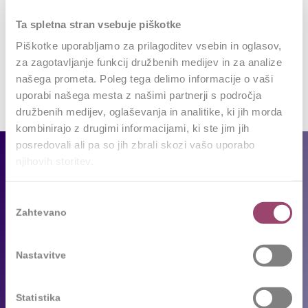
Want to join the discussion?
Ta spletna stran vsebuje piškotke
Feel free to contribute!
Piškotke uporabljamo za prilagoditev vsebin in oglasov,
za zagotavljanje funkcij družbenih medijev in za analize
Za objavo komentarja se morate
prijaviti
.
našega prometa. Poleg tega delimo informacije o vaši
uporabi našega mesta z našimi partnerji s področja
družbenih medijev, oglaševanja in analitike, ki jih morda
kombinirajo z drugimi informacijami, ki ste jim jih
posredovali ali pa so jih zbrali skozi vašo uporabo
Za podjetja
njihovih storitev.
Naše storitve
Izbira
Zahtevano
soglasja
Reference
Sledimo trendom
Nastavitve
Za kandidate
Statistika
Prosta delovna mesta