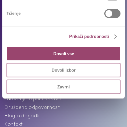
Oddajte življenjepis
Trženje
Priporočila kandidatov
Pogosta vprašanja
Karierni napotki in nasveti
Prikaži podrobnosti
Ekipa
Dovoli vse
Intervju s Competovci
Dovoli izbor
O nas
Zavrni
Poslanstvo, vizija in vrednote
Združenja in partnerstva
Družbena odgovornost
Blog in dogodki
Kontakt