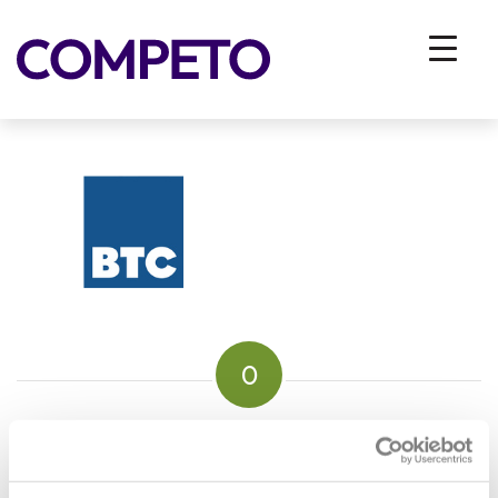
BTC
You are here:
Home
/
Vhodna stran
/
ZA PODJETJA
/
Reference
/
BTC
0
REPLIES
Leave a Reply