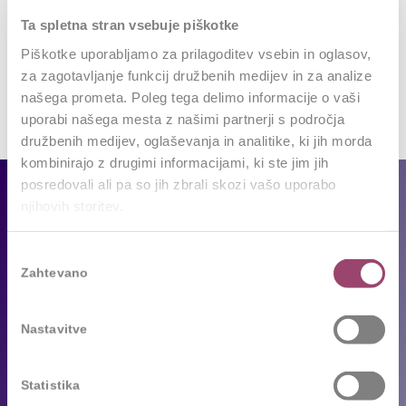
Want to join the discussion?
Ta spletna stran vsebuje piškotke
Feel free to contribute!
Piškotke uporabljamo za prilagoditev vsebin in oglasov,
Za objavo komentarja se morate
prijaviti
.
za zagotavljanje funkcij družbenih medijev in za analize
našega prometa. Poleg tega delimo informacije o vaši
uporabi našega mesta z našimi partnerji s področja
družbenih medijev, oglaševanja in analitike, ki jih morda
kombinirajo z drugimi informacijami, ki ste jim jih
posredovali ali pa so jih zbrali skozi vašo uporabo
Za podjetja
njihovih storitev.
Naše storitve
Izbira
Reference
Zahtevano
soglasja
Sledimo trendom
Nastavitve
Za kandidate
Statistika
Prosta delovna mesta