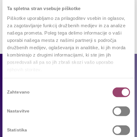
Want to join the discussion?
Ta spletna stran vsebuje piškotke
Feel free to contribute!
Piškotke uporabljamo za prilagoditev vsebin in oglasov,
Za objavo komentarja se morate
prijaviti
.
za zagotavljanje funkcij družbenih medijev in za analize
našega prometa. Poleg tega delimo informacije o vaši
uporabi našega mesta z našimi partnerji s področja
družbenih medijev, oglaševanja in analitike, ki jih morda
kombinirajo z drugimi informacijami, ki ste jim jih
posredovali ali pa so jih zbrali skozi vašo uporabo
Za podjetja
njihovih storitev.
Naše storitve
Izbira
Reference
Zahtevano
soglasja
Sledimo trendom
Nastavitve
Za kandidate
Statistika
Prosta delovna mesta