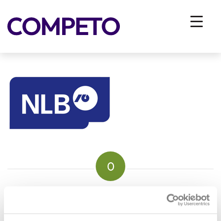
nlb
You are here:
Home
/
Vhodna stran
/
ZA PODJETJA
/
Reference
/
nlb
0
REPLIES
Leave a Reply