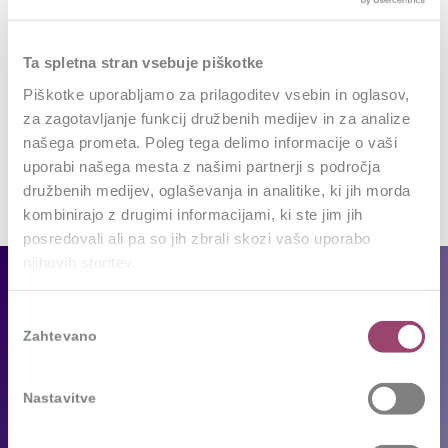
REPLIES
Leave a Reply
Ta spletna stran vsebuje piškotke
Want to join the discussion?
Piškotke uporabljamo za prilagoditev vsebin in oglasov,
Feel free to contribute!
za zagotavljanje funkcij družbenih medijev in za analize
našega prometa. Poleg tega delimo informacije o vaši
Za objavo komentarja se morate
prijaviti
.
uporabi našega mesta z našimi partnerji s področja
družbenih medijev, oglaševanja in analitike, ki jih morda
kombinirajo z drugimi informacijami, ki ste jim jih
posredovali ali pa so jih zbrali skozi vašo uporabo
njihovih storitev.
Za podjetja
Izbira
Zahtevano
Naše storitve
soglasja
Reference
Sledimo trendom
Nastavitve