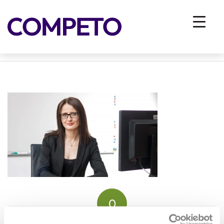
SGoles_foto_kLemen-Razinger_Merkur_11.6.2020_high-
res-8-resized4
You are here:
Home
/
Vhodna stran
/
ZA PODJETJA
/
Reference
/
SGoles_foto_kLemen-Razinger_Merkur_11.6.2020_high-res-8-resized4
0