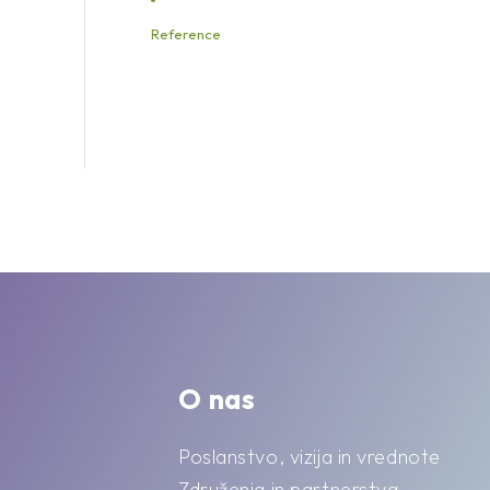
Reference
O nas
Poslanstvo, vizija in vrednote
Združenja in partnerstva