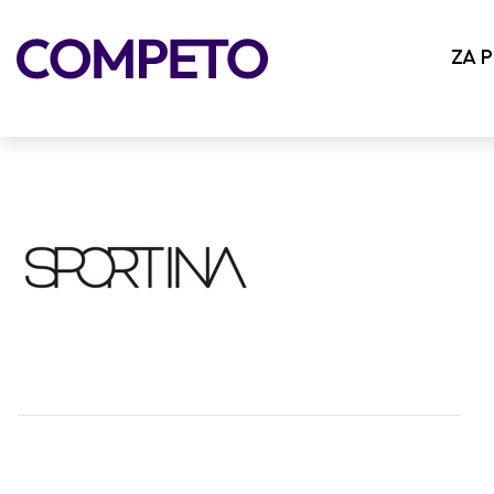
sportina
ZA 