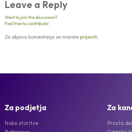
Leave a Reply
Want to join the discussion?
Feel free to contribute!
Za objavo komentarja se morate
prijaviti
.
Za podjetja
Za kan
Naše storitve
Prosta de
Reference
Oddajte ži