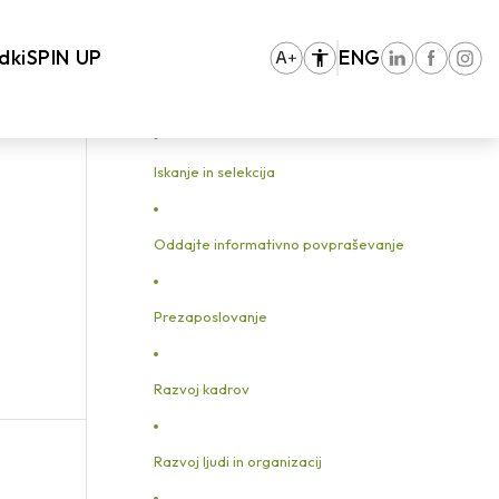
You are here:
Home
/
Vhodna stran
/
ZA PODJETJA
/
Reference
/
sportina
dki
SPIN UP
ENG
Iskanje in selekcija
Oddajte informativno povpraševanje
Prezaposlovanje
Razvoj kadrov
Razvoj ljudi in organizacij