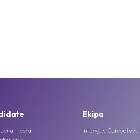
didate
Ekipa
lovna mesta
Intervju s Competovci
vljenjepis