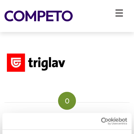
triglav
You are here:
Home
/
Vhodna stran
/
ZA PODJETJA
/
Reference
/
triglav
0
REPLIES
Leave a Reply