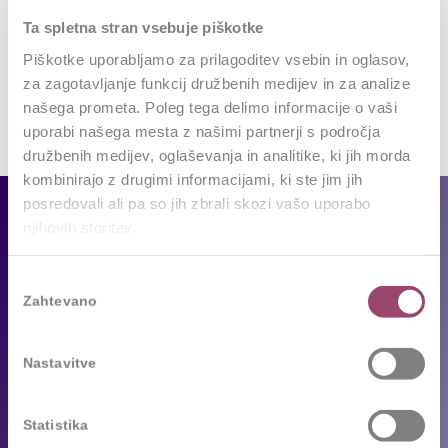
Want to join the discussion?
Ta spletna stran vsebuje piškotke
Feel free to contribute!
Piškotke uporabljamo za prilagoditev vsebin in oglasov,
Za objavo komentarja se morate
prijaviti
.
za zagotavljanje funkcij družbenih medijev in za analize
našega prometa. Poleg tega delimo informacije o vaši
uporabi našega mesta z našimi partnerji s področja
družbenih medijev, oglaševanja in analitike, ki jih morda
kombinirajo z drugimi informacijami, ki ste jim jih
posredovali ali pa so jih zbrali skozi vašo uporabo
Za podjetja
njihovih storitev.
Naše storitve
Izbira
Reference
Zahtevano
soglasja
Sledimo trendom
Nastavitve
Za kandidate
Statistika
Prosta delovna mesta