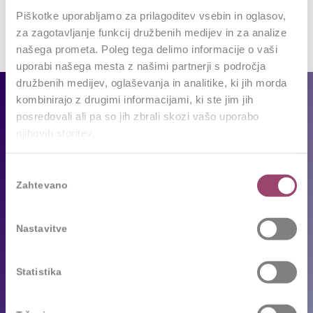
Za objavo komentarja se morate
prijaviti
.
Piškotke uporabljamo za prilagoditev vsebin in oglasov,
za zagotavljanje funkcij družbenih medijev in za analize
našega prometa. Poleg tega delimo informacije o vaši
uporabi našega mesta z našimi partnerji s področja
družbenih medijev, oglaševanja in analitike, ki jih morda
Za podjetja
kombinirajo z drugimi informacijami, ki ste jim jih
posredovali ali pa so jih zbrali skozi vašo uporabo
njihovih storitev.
Naše storitve
Reference
Izbira
Sledimo trendom
Zahtevano
soglasja
Za kandidate
Nastavitve
Prosta delovna mesta
Oddajte življenjepis
Statistika
Priporočila kandidatov
Pogosta vprašanja