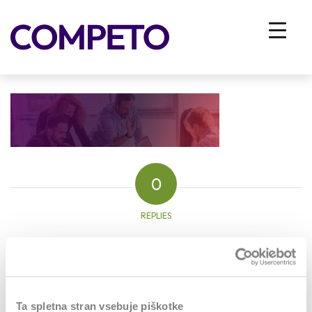
za-podjetja-bg
You are here:
Home
/
Vhodna stran
/
ZA PODJETJA
/
za-podjetja-bg
0
REPLIES
Leave a Reply
Want to join the discussion?
Feel free to contribute!
Ta spletna stran vsebuje piškotke