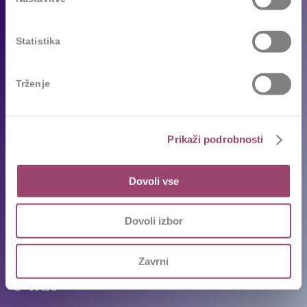
Reference
Sledimo trendom
Statistika
Za kandidate
Trženje
Prosta delovna mesta
Oddajte življenjepis
Prikaži podrobnosti
Priporočila kandidatov
Pogosta vprašanja
Dovoli vse
Karierni napotki in nasveti
Ekipa
Dovoli izbor
Intervju s Competovci
Zavrni
O nas