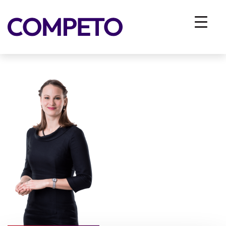
Petra-Novak
You are here:
Home
/
Vhodna stran
/
O nas
/
Mi smo Competo
/
Petra-Novak