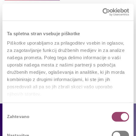
0
REPLIES
Ta spletna stran vsebuje piškotke
Leave a Reply
Piškotke uporabljamo za prilagoditev vsebin in oglasov,
za zagotavljanje funkcij družbenih medijev in za analize
Want to join the discussion?
našega prometa. Poleg tega delimo informacije o vaši
Feel free to contribute!
uporabi našega mesta z našimi partnerji s področja
družbenih medijev, oglaševanja in analitike, ki jih morda
Za objavo komentarja se morate
prijaviti
.
kombinirajo z drugimi informacijami, ki ste jim jih
posredovali ali pa so jih zbrali skozi vašo uporabo
njihovih storitev.
Izbira
Za podjetja
Zahtevano
soglasja
Naše storitve
Nastavitve