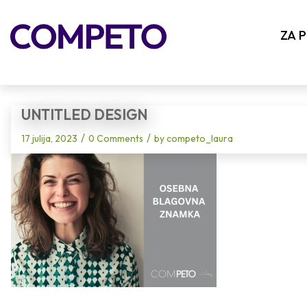
Blog - Latest News
ZA 
UNTITLED DESIGN
/
/
17 julija, 2023
0 Comments
by
competo_laura