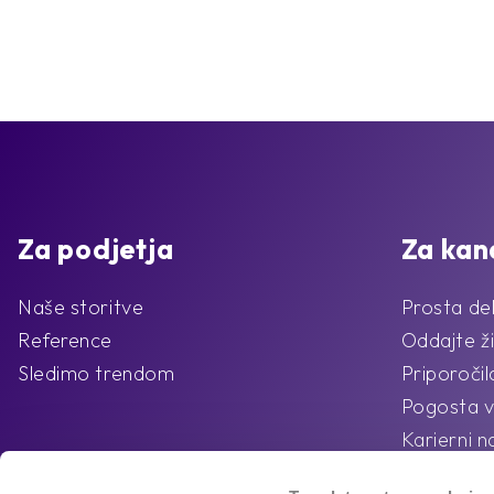
Za podjetja
Za kan
Naše storitve
Prosta de
Reference
Oddajte ži
Sledimo trendom
Priporoči
Pogosta v
Karierni n