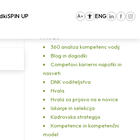
hodna stran
/
Kako zasnujemo osebno blagovno znamko?
/
Untitled design
dki
SPIN UP
ENG
PAGES
360 analiza kompetenc vodij
Blog in dogodki
Competovi karierni napotki in
nasveti
DNK voditeljstva
Hvala
Hvala za prijavo na e novice
Iskanje in selekcija
Kadrovska strategija
Kompetence in kompetenčni
model