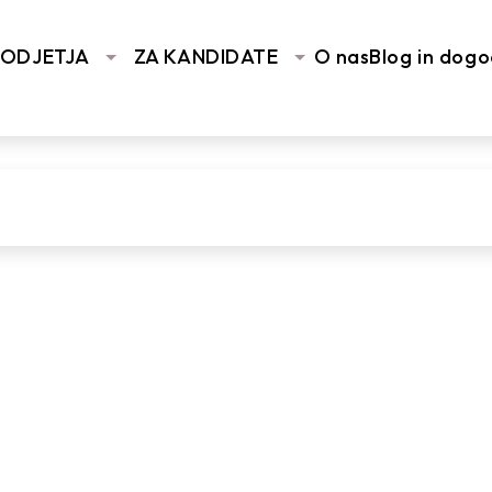
You are here:
Home
/
V
PODJETJA
ZA KANDIDATE
O nas
Blog in dogo