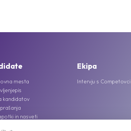
didate
Ekipa
lovna mesta
Intervju s Competovci
vljenjepis
la kandidatov
prašanja
apotki in nasveti