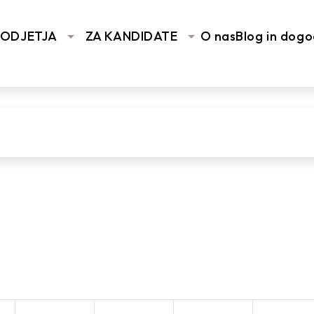
You are here:
Home
/
Vhodna stran
/
Ali
PODJETJA
ZA KANDIDATE
O nas
Blog in dogo