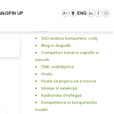
 umetna inteligenca uničuje človeški faktor kadrovnikov?
/
virtualna realnost
dki
SPIN UP
ENG
PAGES
360 analiza kompetenc vodij
Blog in dogodki
Competovi karierni napotki in
nasveti
DNK voditeljstva
Hvala
Hvala za prijavo na e novice
Iskanje in selekcija
Kadrovska strategija
Kompetence in kompetenčni
model