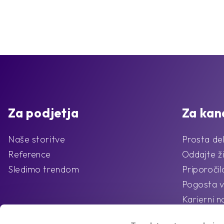
Za podjetja
Za kan
Naše storitve
Prosta de
Reference
Oddajte ži
Sledimo trendom
Priporoči
Pogosta v
Karierni n