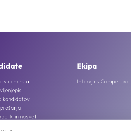
didate
Ekipa
lovna mesta
Intervju s Competovci
vljenjepis
la kandidatov
prašanja
apotki in nasveti