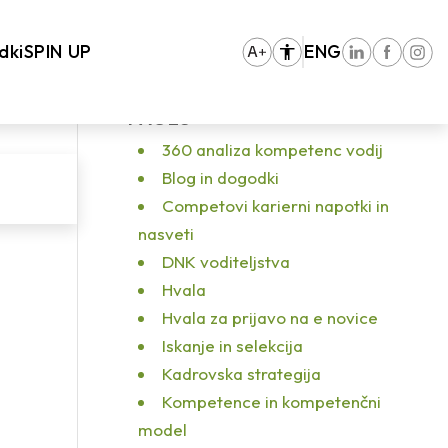
Vhodna stran
/
“Prestari” za iskanje novih priložnosti?
/
Blog_KZ_02072018
dki
SPIN UP
ENG
PAGES
360 analiza kompetenc vodij
Blog in dogodki
Competovi karierni napotki in
nasveti
DNK voditeljstva
Hvala
Hvala za prijavo na e novice
Iskanje in selekcija
Kadrovska strategija
Kompetence in kompetenčni
model