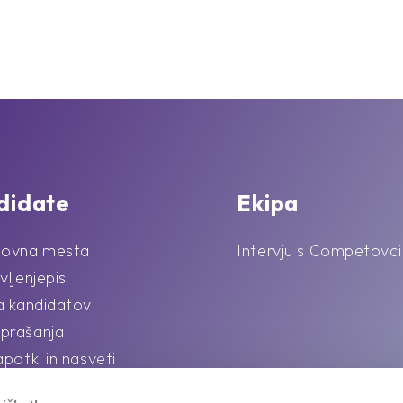
didate
Ekipa
lovna mesta
Intervju s Competovci
vljenjepis
la kandidatov
prašanja
apotki in nasveti