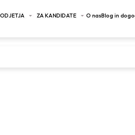
You are here:
Home
/
PODJETJA
ZA KANDIDATE
O nas
Blog in dogo