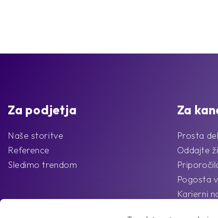
Za podjetja
Za kan
Naše storitve
Prosta de
Reference
Oddajte ži
Sledimo trendom
Priporoči
Pogosta v
Karierni n