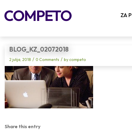
Blog - Latest News
ZA 
BLOG_KZ_02072018
/
/
2 julija, 2018
0 Comments
by
competo
Share this entry