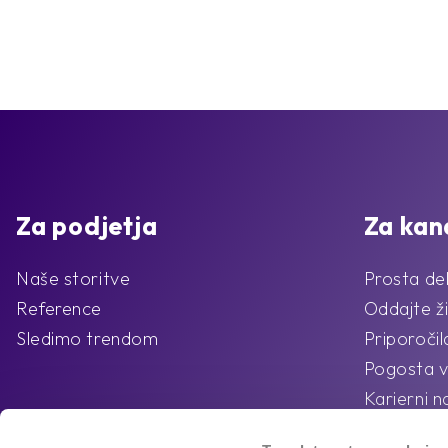
Za podjetja
Za kan
Naše storitve
Prosta de
Reference
Oddajte ži
Sledimo trendom
Priporoči
Pogosta v
Karierni n