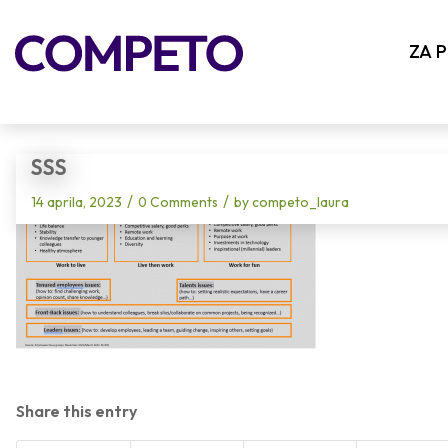
Blog - Latest News
ZA 
SSS
/
/
14 aprila, 2023
0 Comments
by
competo_laura
Share this entry