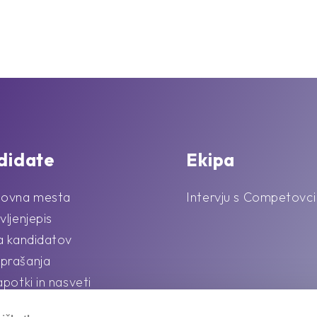
didate
Ekipa
lovna mesta
Intervju s Competovci
vljenjepis
la kandidatov
prašanja
apotki in nasveti