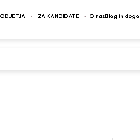
You are here:
Home
/
Vhodna stran
/
Primer HR d
PODJETJA
ZA KANDIDATE
O nas
Blog in dogo