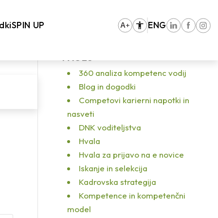
obre prakse – medgeneracijsko sodelovanje in razumevanje generacij
/
sss
dki
SPIN UP
ENG
PAGES
360 analiza kompetenc vodij
Blog in dogodki
Competovi karierni napotki in
nasveti
DNK voditeljstva
Hvala
Hvala za prijavo na e novice
Iskanje in selekcija
Kadrovska strategija
Kompetence in kompetenčni
model